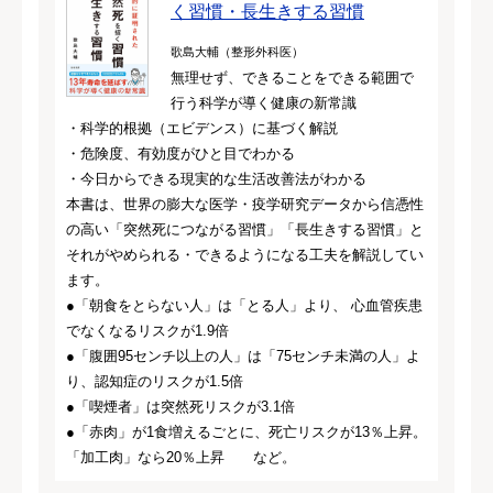
く習慣・長生きする習慣
歌島大輔（整形外科医）
無理せず、できることをできる範囲で
行う科学が導く健康の新常識
・科学的根拠（エビデンス）に基づく解説
・危険度、有効度がひと目でわかる
・今日からできる現実的な生活改善法がわかる
本書は、世界の膨大な医学・疫学研究データから信憑性
の高い「突然死につながる習慣」「長生きする習慣」と
それがやめられる・できるようになる工夫を解説してい
ます。
●「朝食をとらない人」は「とる人」より、 心血管疾患
でなくなるリスクが1.9倍
●「腹囲95センチ以上の人」は「75センチ未満の人」よ
り、認知症のリスクが1.5倍
●「喫煙者」は突然死リスクが3.1倍
●「赤肉」が1食増えるごとに、死亡リスクが13％上昇。
「加工肉」なら20％上昇 など。