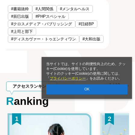
#書籍抜粋
#人間関係
#メンタルヘルス
#辰巳出版
#PHPスペシャル
#クロスメディア・パブリッシング
#日経BP
#上司と部下
#ディスカヴァー・トゥエンティワン
#大和出版
当サイトでは、サイトの利便性向上のため、クッ
キー(Cookie)を使用しています。
サイトのクッキー(Cookie)の使用に関しては、
「
プライバシーポリシー
」をお読みください。
1
/
10
アクセスランキング
OK
Ranking
1
2