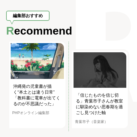
編集部おすすめ
Recommend
沖縄発の児童書が描
く“本土とは違う日常”
「信じたものを信じ切
「教科書に電車が出てく
る」青葉市子さんが教室
るのが不思議だった」
に馴染めない思春期を過
ごし見つけた軸
PHPオンライン編集部
青葉市子（音楽家）