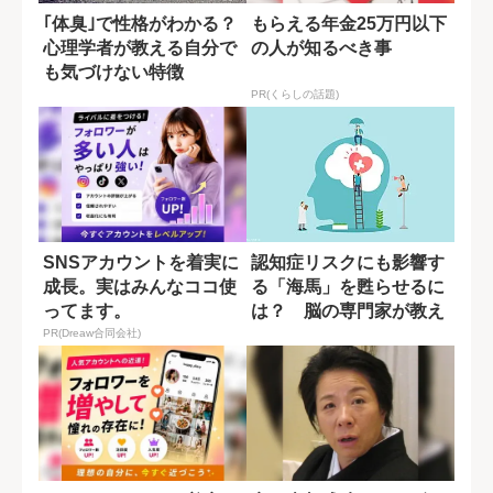
｢体臭｣で性格がわかる？
もらえる年金25万円以下
心理学者が教える自分で
の人が知るべき事
も気づけない特徴
PR(くらしの話題)
SNSアカウントを着実に
認知症リスクにも影響す
成長。実はみんなココ使
る「海馬」を甦らせるに
ってます。
は？ 脳の専門家が教え
る運動習慣
PR(Dreaw合同会社)