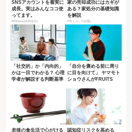
SNSアカウントを着実に
家の売却成功にはカギが
成長。実はみんなココ使
ある？家処分の基礎知識
ってます。
を解説
PR(Dreaw合同会社)
PR(くらしの話題)
「社交的」か「内向的」
「自分を褒める前に周り
かは一目でわかる？ 心理
に目を向けて」 ヤマモト
学者が解説する判断基準
ショウさんがFRUITS
ZIPP...
老後の食生活で心がける
認知症リスクを高める