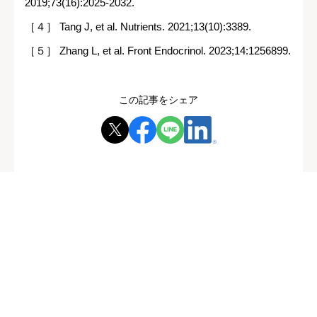
2019;73(16):2025-2032.
［４］ Tang J, et al. Nutrients. 2021;13(10):3389.
［５］ Zhang L, et al. Front Endocrinol. 2023;14:1256899.
この記事をシェア