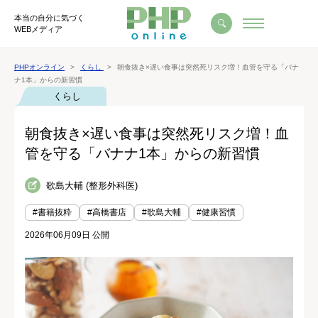
本当の自分に気づく
WEBメディア
PHPオンライン
くらし
朝食抜き×遅い食事は突然死リスク増！血管を守る「バナ
ナ1本」からの新習慣
くらし
朝食抜き×遅い食事は突然死リスク増！血
管を守る「バナナ1本」からの新習慣
歌島大輔 (整形外科医)
#書籍抜粋
#高橋書店
#歌島大輔
#健康習慣
2026年06月09日 公開