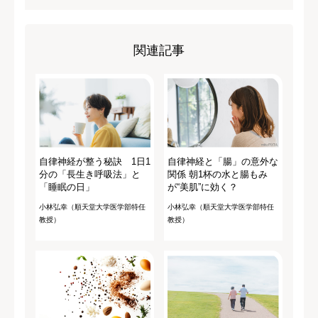
関連記事
自律神経が整う秘訣 1日1
自律神経と「腸」の意外な
分の「長生き呼吸法」と
関係 朝1杯の水と腸もみ
「睡眠の日」
が“美肌”に効く？
小林弘幸（順天堂大学医学部特任
小林弘幸（順天堂大学医学部特任
教授）
教授）