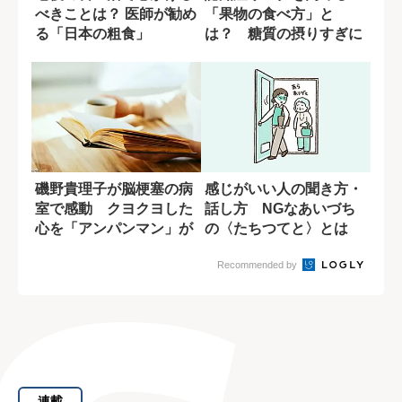
べきことは？ 医師が勧め
「果物の食べ方」と
る「日本の粗食」
は？ 糖質の摂りすぎに
潜む盲点
磯野貴理子が脳梗塞の病
感じがいい人の聞き方・
室で感動 クヨクヨした
話し方 NGなあいづち
心を「アンパンマン」が
の〈たちつてと〉とは
変えてくれた
Recommended by
連載