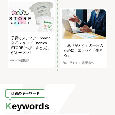
子育てメディア・nobico
公式ショップ「nobico
「ありがとう」の一言の
STORE(のびこすとあ)」
ために...エッセイ「生き
がオープン！
る」
nobico編集部
第70回ＰＨＰ賞受賞作
話題のキーワード
Keywords