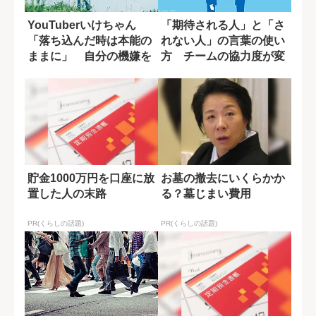
YouTuberいけちゃん
「期待される人」と「さ
「落ち込んだ時は本能の
れない人」の言葉の使い
ままに」 自分の機嫌を
方 チームの協力度が変
取るために...
わる一言の差
貯金1000万円を口座に放
お墓の撤去にいくらかか
置した人の末路
る？墓じまい費用
PR(くらしの話題)
PR(くらしの話題)