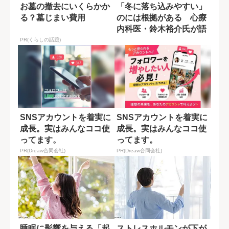
お墓の撤去にいくらかか
「冬に落ち込みやすい」
る？墓じまい費用
のには根拠がある 心療
内科医・鈴木裕介氏が語
る“適切な休み...
PR(くらしの話題)
SNSアカウントを着実に
SNSアカウントを着実に
成長。実はみんなココ使
成長。実はみんなココ使
ってます。
ってます。
PR(Dreaw合同会社)
PR(Dreaw合同会社)
睡眠に影響を与える「起
ストレスホルモンが下が