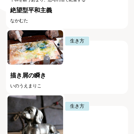
絶望型平和主義
なかむた
生き方
描き屑の瞬き
いのうえまりこ
生き方