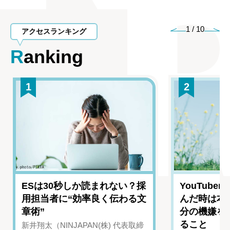
1
/
10
アクセスランキング
Ranking
1
2
ESは30秒しか読まれない？採
YouTub
用担当者に“効率良く伝わる文
んだ時は本
章術”
分の機嫌を
ること
新井翔太（NINJAPAN(株) 代表取締