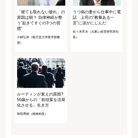
「寝ても取れない疲れ」の
うつ病の妻から仕事中に電
原因は朝？ 自律神経が整
話 上司の"教養ある一
う“起きてすぐの3つの習
言"に涙がにじんだ
慣”
佐々木常夫（元東レ経営研究所社
小林弘幸（順天堂大学医学部教
長）
授）
ルーティンが衰えの原因?
50歳からの「前頭葉を活発
化させる」生き方
和田秀樹（精神科医）