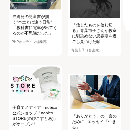
沖縄発の児童書が描
く“本土とは違う日常”
「信じたものを信じ切
「教科書に電車が出てく
る」青葉市子さんが教室
るのが不思議だった」
に馴染めない思春期を過
ごし見つけた軸
PHPオンライン編集部
青葉市子（音楽家）
子育てメディア・nobico
公式ショップ「nobico
「ありがとう」の一言の
STORE(のびこすとあ)」
ために...エッセイ「生き
がオープン！
る」