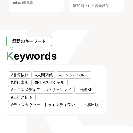
nobico編集部
第70回ＰＨＰ賞受賞作
話題のキーワード
Keywords
#書籍抜粋
#人間関係
#メンタルヘルス
#辰巳出版
#PHPスペシャル
#クロスメディア・パブリッシング
#日経BP
#上司と部下
#ディスカヴァー・トゥエンティワン
#大和出版