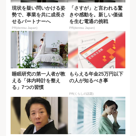
現状を疑い問いかける姿
「さすが」と言われる驚
勢で、事業を共に成長さ
きや感動を。新しい価値
せるパートナーへ
を生む電通の挑戦
PR(dentsu Japan)
PR(dentsu Japan)
睡眠研究の第一人者が教
もらえる年金25万円以下
える「体内時計を整え
の人が知るべき事
る」7つの習慣
PR(くらしの話題)