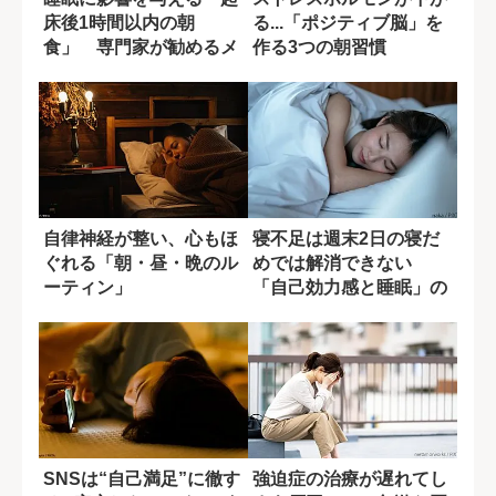
床後1時間以内の朝
る...「ポジティブ脳」を
食」 専門家が勧めるメ
作る3つの朝習慣
ニューとは?
自律神経が整い、心もほ
寝不足は週末2日の寝だ
ぐれる「朝・昼・晩のル
めでは解消できない
ーティン」
「自己効力感と睡眠」の
密接な関係
SNSは“自己満足”に徹す
強迫症の治療が遅れてし