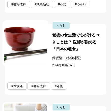
#書籍抜粋
#飛鳥新社
#不安
#つらい
くらし
老後の食生活で心がけるべ
きことは？ 医師が勧める
「日本の粗食」
保坂隆（精神科医）
2026年08月07日
#保坂隆
#書籍抜粋
#老後
くらし