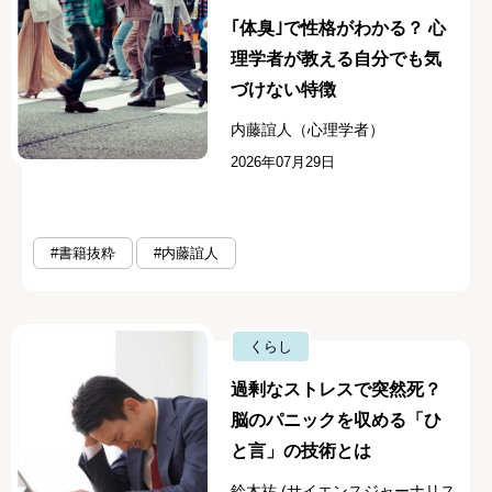
｢体臭｣で性格がわかる？ 心
理学者が教える自分でも気
づけない特徴
内藤誼人（心理学者）
2026年07月29日
#書籍抜粋
#内藤誼人
くらし
過剰なストレスで突然死？
脳のパニックを収める「ひ
と言」の技術とは
鈴木祐 (サイエンスジャーナリス