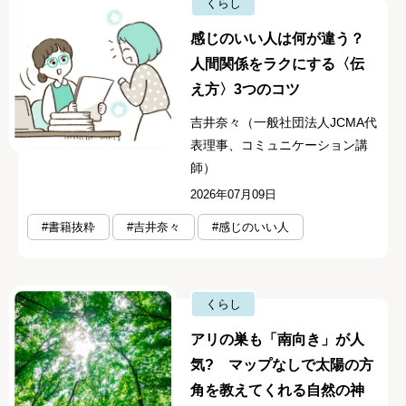
くらし
感じのいい人は何が違う？
人間関係をラクにする〈伝
え方〉3つのコツ
吉井奈々（一般社団法人JCMA代
表理事、コミュニケーション講
師）
2026年07月09日
#書籍抜粋
#吉井奈々
#感じのいい人
くらし
アリの巣も「南向き」が人
気? マップなしで太陽の方
角を教えてくれる自然の神