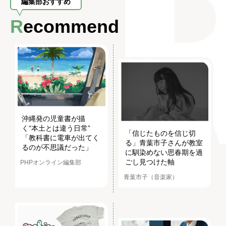
編集部おすすめ
Recommend
沖縄発の児童書が描
く“本土とは違う日常”
「信じたものを信じ切
「教科書に電車が出てく
る」青葉市子さんが教室
るのが不思議だった」
に馴染めない思春期を過
ごし見つけた軸
PHPオンライン編集部
青葉市子（音楽家）