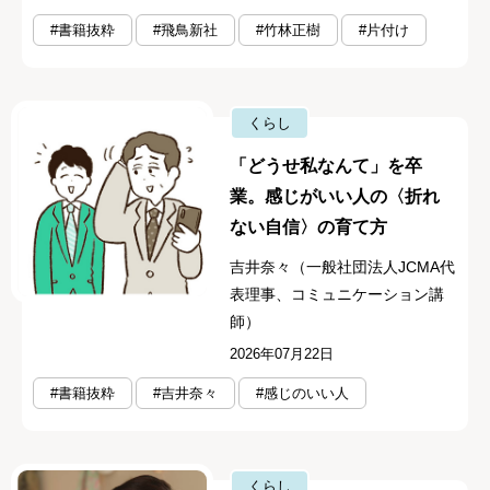
#書籍抜粋
#飛鳥新社
#竹林正樹
#片付け
くらし
「どうせ私なんて」を卒
業。感じがいい人の〈折れ
ない自信〉の育て方
吉井奈々（一般社団法人JCMA代
表理事、コミュニケーション講
師）
2026年07月22日
#書籍抜粋
#吉井奈々
#感じのいい人
くらし