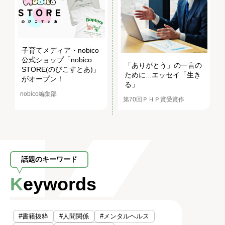
子育てメディア・nobico
公式ショップ「nobico
「ありがとう」の一言の
STORE(のびこすとあ)」
ために...エッセイ「生き
がオープン！
る」
nobico編集部
第70回ＰＨＰ賞受賞作
話題のキーワード
Keywords
#書籍抜粋
#人間関係
#メンタルヘルス