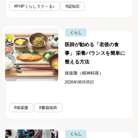
#PHPくらしラク～る♪
#認知症
くらし
医師が勧める「老後の食
事」 栄養バランスを簡単に
整える方法
保坂隆（精神科医）
2026年08月05日
#保坂隆
#書籍抜粋
くらし