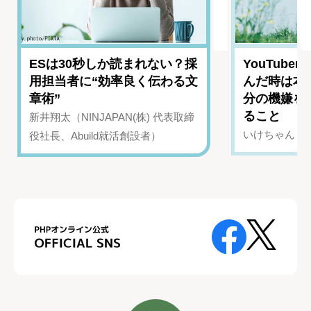
ESは30秒しか読まれない？採
YouTub
用担当者に“効率良く伝わる文
んだ時は本
章術”
分の機嫌を
ること
新井翔太（NINJAPAN(株) 代表取締
いけちゃん（Yo
役社長、Abuild就活創設者）