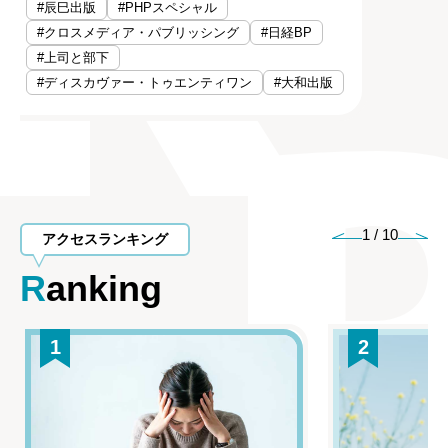
#辰巳出版
#PHPスペシャル
#クロスメディア・パブリッシング
#日経BP
#上司と部下
#ディスカヴァー・トゥエンティワン
#大和出版
1
/
10
アクセスランキング
Ranking
1
2