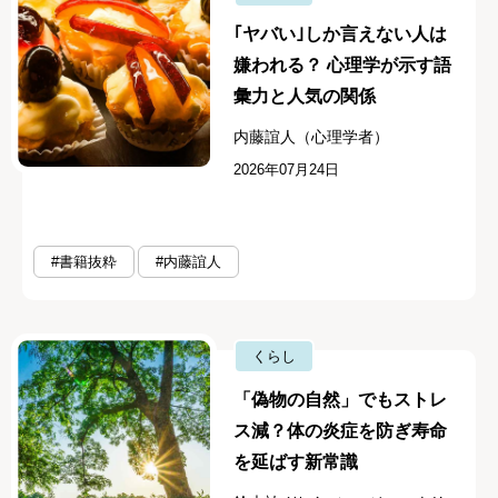
｢ヤバい｣しか言えない人は
嫌われる？ 心理学が示す語
彙力と人気の関係
内藤誼人（心理学者）
2026年07月24日
#書籍抜粋
#内藤誼人
くらし
「偽物の自然」でもストレ
ス減？体の炎症を防ぎ寿命
を延ばす新常識