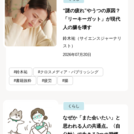
“謎の疲れ”やうつの原因？
「リーキーガット」が現代
人の腸を壊す
鈴木祐（サイエンスジャーナリ
スト）
2026年07月20日
#鈴木祐
#クロスメディア・パブリッシング
#書籍抜粋
#疲労
#腸
くらし
なぜか「また会いたい」と
思われる人の共通点。〈自