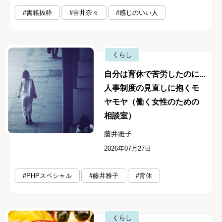
#書籍抜粋
#吉井奈々
#感じのいい人
くらし
自分は育休で苦労したのに...
人事制度の見直しに抱くモ
ヤモヤ（働く女性のための
相談室）
藤井雅子
2026年07月27日
#PHPスペシャル
#藤井雅子
#育休
くらし