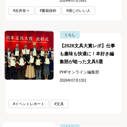
2026年07月14日
#吉井奈々
#書籍抜粋
#感じのいい人
くらし
【2026文具大賞レポ】仕事
も趣味も快適に！本好き編
集部が唸った文具5選
PHPオンライン編集部
2026年07月13日
#イベントレポート
#文具