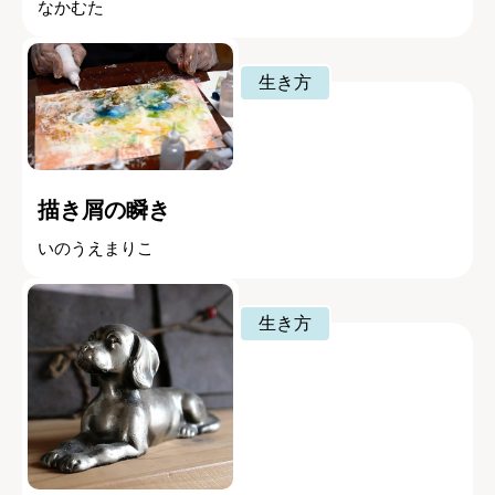
なかむた
生き方
描き屑の瞬き
いのうえまりこ
生き方