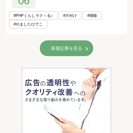
06
#PHPくらしラク～る♪
#片付け
#掃除
#やましたひでこ
新着記事を見る