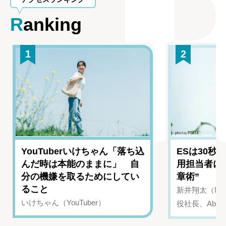
Ranking
1
2
YouTuberいけちゃん「落ち込
ESは30秒
んだ時は本能のままに」 自
用担当者に
分の機嫌を取るためにしてい
章術”
ること
新井翔太（NIN
いけちゃん（YouTuber）
役社長、Abui