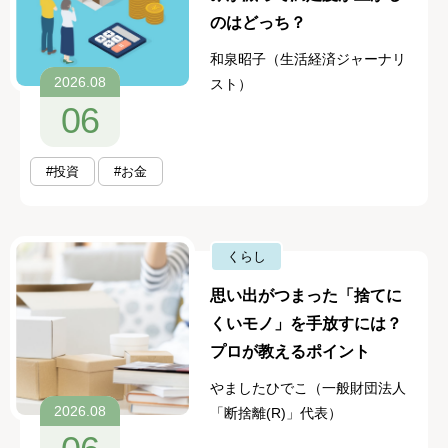
のはどっち？
和泉昭子（生活経済ジャーナリ
2026.08
スト）
06
#投資
#お金
くらし
思い出がつまった「捨てに
くいモノ」を手放すには？
プロが教えるポイント
やましたひでこ（一般財団法人
2026.08
「断捨離(R)」代表）