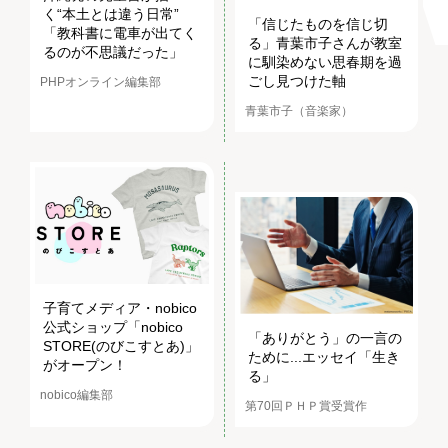
く“本土とは違う日常”
「信じたものを信じ切
「教科書に電車が出てく
る」青葉市子さんが教室
るのが不思議だった」
に馴染めない思春期を過
ごし見つけた軸
PHPオンライン編集部
青葉市子（音楽家）
子育てメディア・nobico
公式ショップ「nobico
「ありがとう」の一言の
STORE(のびこすとあ)」
ために...エッセイ「生き
がオープン！
る」
nobico編集部
第70回ＰＨＰ賞受賞作