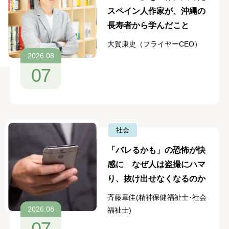
スペイン人作家が、沖縄の
長寿者から学んだこと
大賀康史（フライヤーCEO）
2026.08
07
社会
「バレるかも」の恐怖が快
感に なぜ人は盗撮にハマ
り、抜け出せなくなるのか
斉藤章佳(精神保健福祉士･社会
2026.08
福祉士)
07