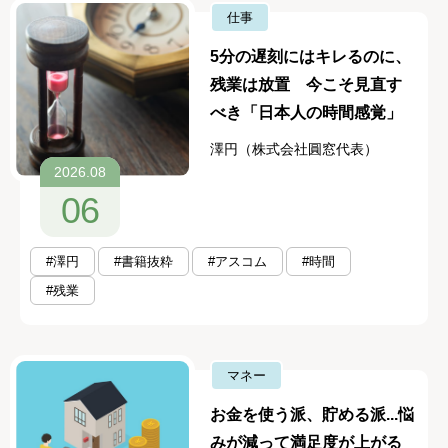
仕事
5分の遅刻にはキレるのに、
残業は放置 今こそ見直す
べき「日本人の時間感覚」
澤円（株式会社圓窓代表）
2026.08
06
#澤円
#書籍抜粋
#アスコム
#時間
#残業
マネー
お金を使う派、貯める派...悩
みが減って満足度が上がる