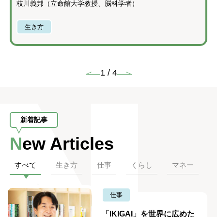
枝川義邦（立命館大学教授、脳科学者）
生き方
1
/
4
新着記事
New Articles
すべて
生き方
仕事
くらし
マネー
仕事
「IKIGAI」を世界に広めた