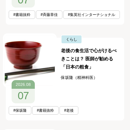
#書籍抜粋
#斉藤章佳
#集英社インターナショナル
くらし
老後の食生活で心がけるべ
きことは？ 医師が勧める
「日本の粗食」
保坂隆（精神科医）
2026.08
07
#保坂隆
#書籍抜粋
#老後