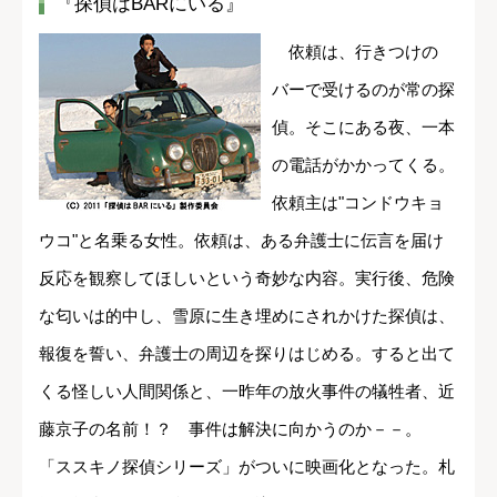
『探偵はBARにいる』
依頼は、行きつけの
バーで受けるのが常の探
偵。そこにある夜、一本
の電話がかかってくる。
依頼主は"コンドウキョ
ウコ"と名乗る女性。依頼は、ある弁護士に伝言を届け
反応を観察してほしいという奇妙な内容。実行後、危険
な匂いは的中し、雪原に生き埋めにされかけた探偵は、
報復を誓い、弁護士の周辺を探りはじめる。すると出て
くる怪しい人間関係と、一昨年の放火事件の犠牲者、近
藤京子の名前！？ 事件は解決に向かうのか－－。
「ススキノ探偵シリーズ」がついに映画化となった。札