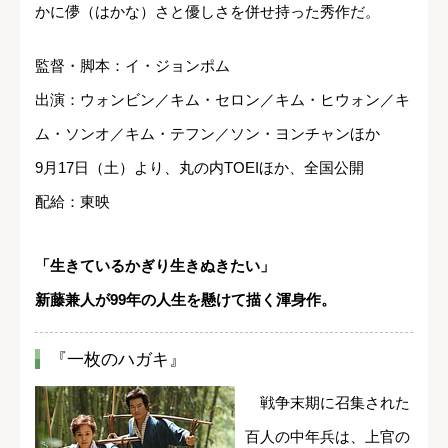
かに儚（はかな）さと優しさを併せ持った秀作だ。
監督・脚本：イ・ジョンポム
出演：ウォンビン／キム・セロン／キム・ヒウォン／キ
ム・ソンオ／キム・テフン／ソン・ヨンチャンほか
9月17日（土）より、丸の内TOEIほか、全国公開
配給：東映
「生きているかぎり生きぬきたい」
新藤兼人が99年の人生を懸けて描く渾身作。
『一枚のハガキ』
戦争末期に召集された
百人の中年兵は、上官の