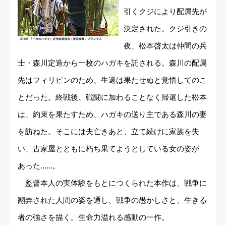
引くクジにより配属先が
決定された。クジ引きの
夜、松本啓太は仲間の兵
士・森川定造から一枚のハガキを託される。森川の配属
先はフィリピンのため、生還は果たせぬと覚悟してのこ
とだった。終戦後、戦闘に加わることなく帰還した松本
は、約束を果たすため、ハガキの送り主である森川の妻
を訪ねた。そこには夫亡きあと、立て続けに家族を失
い、古家屋とともに朽ち果てようとしている女の姿が
あった......。
監督本人の実体験をもとにつくられた本作は、戦争に
翻弄された人間の姿を通し、戦争の愚かしさと、生きる
者の強さを描く。生命力溢れる感動の一作。