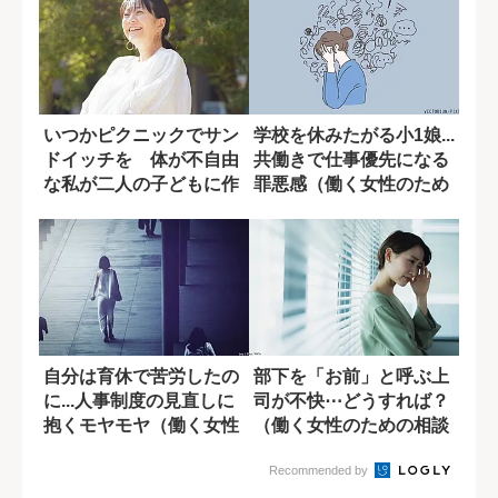
いつかピクニックでサン
学校を休みたがる小1娘...
ドイッチを 体が不自由
共働きで仕事優先になる
な私が二人の子どもに作
罪悪感（働く女性のため
りたいお弁当
の相談室...
自分は育休で苦労したの
部下を「お前」と呼ぶ上
に...人事制度の見直しに
司が不快⋯どうすれば？
抱くモヤモヤ（働く女性
（働く女性のための相談
のための相...
室）
Recommended by