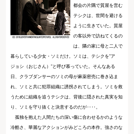
都会の片隅で質屋を営む
テシクは、世間を避ける
ように生きていた。質屋
の客以外で訪ねてくるの
は、隣の家に母と二人で
暮らしている少女・ソミだけ。ソミは、テシクを"ア
ジョシ（おじさん）"と呼び慕っていた。そんなある
日、クラブダンサーのソミの母が麻薬密売に巻き込ま
れ、ソミと共に犯罪組織に誘拐されてしまう。ソミを救
うために組織を追うテシクは、背後に隠された真実を知
り、ソミを守り抜くと決意するのだが‥‥。
孤独を抱えた人間たちの深い傷に合わせるかのような
冷酷さ、華麗なアクションがみどころの本作。強さのな