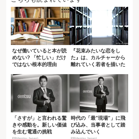
なぜ働いていると本が読
『花束みたいな恋をし
めない? 「忙しい」だけ
た』は、カルチャーから
ではない根本的理由
離れていく若者を描いた
ホラー映画か?
「さすが」と言われる驚
時代の「最"現場"」に飛
きや感動を。新しい価値
び込み、当事者として踏
を生む電通の挑戦
み込んでいく
PR(dentsu Japan)
PR(dentsu Japan)