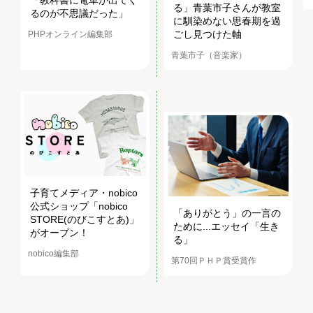
「教科書に電車が出てく
る」青葉市子さんが教室
るのが不思議だった」
に馴染めない思春期を過
ごし見つけた軸
PHPオンライン編集部
青葉市子（音楽家）
子育てメディア・nobico
公式ショップ「nobico
「ありがとう」の一言の
STORE(のびこすとあ)」
ために...エッセイ「生き
がオープン！
る」
nobico編集部
第70回ＰＨＰ賞受賞作