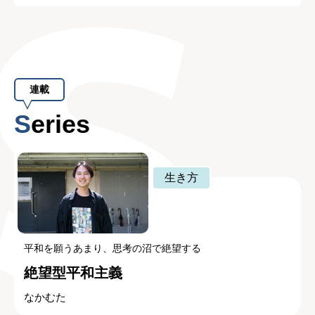
連載
Series
生き方
平和を願うあまり、思考の沼で絶望する
絶望型平和主義
なかむた