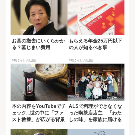
お墓の撤去にいくらかか
もらえる年金25万円以下
る？墓じまい費用
の人が知るべき事
PR(くらしの話題)
PR(くらしの話題)
本の内容をYouTubeでチ
ALSで料理ができなくな
ェック...世の中に「ファ
った喫茶店店主 「わた
スト教養」が広がる背景
しの味」を家族に届ける
ための工夫