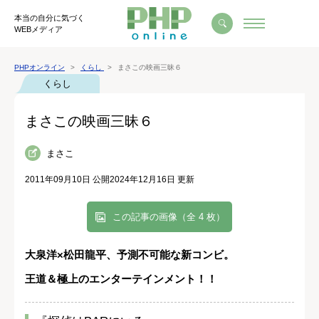
本当の自分に気づく
WEBメディア
PHPオンライン
くらし
まさこの映画三昧６
くらし
まさこの映画三昧６
まさこ
2011年09月10日 公開
2024年12月16日 更新
この記事の画像（全 4 枚）
大泉洋×松田龍平、予測不可能な新コンビ。
王道＆極上のエンターテインメント！！