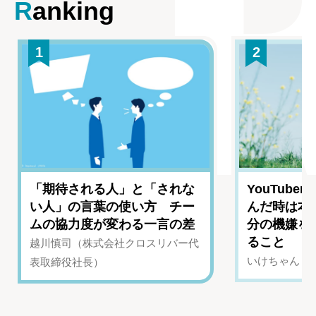
Ranking
1
2
「期待される人」と「されな
YouTub
い人」の言葉の使い方 チー
んだ時は本
ムの協力度が変わる一言の差
分の機嫌を
ること
越川慎司（株式会社クロスリバー代
いけちゃん（Yo
表取締役社長）