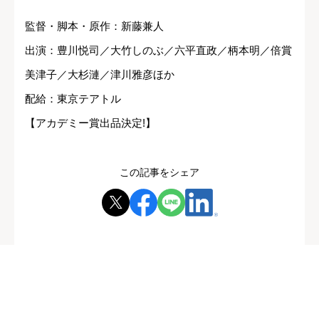
監督・脚本・原作：新藤兼人
出演：豊川悦司／大竹しのぶ／六平直政／柄本明／倍賞
美津子／大杉漣／津川雅彦ほか
配給：東京テアトル
【アカデミー賞出品決定!】
この記事をシェア