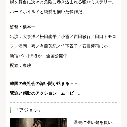
幌を舞台に次々と危険に巻き込まれる犯罪ミステリー。
ハードボイルドと純愛を描いた傑作だ。
監督：橋本一
出演：大泉洋／松田龍平／小雪／西田敏行／田口トモロ
ヲ／浪岡一喜／有薗芳記／竹下景子／石橋蓮司ほか
新宿バルト9ほか、全国公開中
配給：東映
韓国の裏社会の深い闇が絡まる－－
緊迫と感動のアクション・ムービー。
『アジョシ』
過去に深い傷を負い、