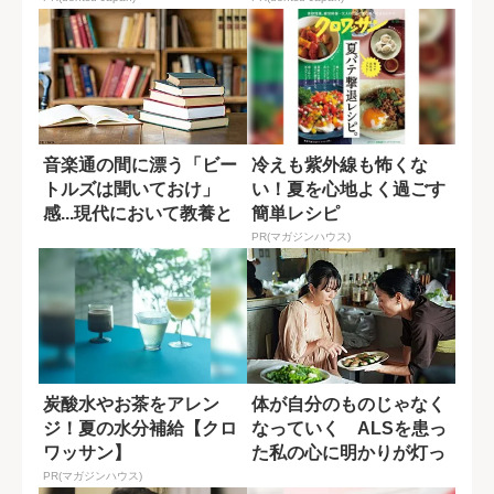
音楽通の間に漂う「ビー
冷えも紫外線も怖くな
トルズは聞いておけ」
い！夏を心地よく過ごす
感...現代において教養と
簡単レシピ
は何なのか?
PR(マガジンハウス)
炭酸水やお茶をアレン
体が自分のものじゃなく
ジ！夏の水分補給【クロ
なっていく ALSを患っ
ワッサン】
た私の心に明かりが灯っ
た瞬間
PR(マガジンハウス)