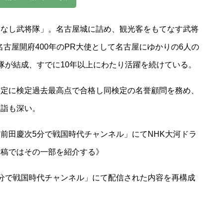
てなし武将隊」。名古屋城に詰め、観光客をもてなす武将
名古屋開府400年のPR大使として名古屋にゆかりの6人の
隊が結成、すでに10年以上にわたり活躍を続けている。
検定に検定過去最高点で合格し同検定の名誉顧問を務め、
造詣も深い。
ル「前田慶次5分で戦国時代チャンネル」にてNHK大河ドラ
本稿ではその一部を紹介する》
次5分で戦国時代チャンネル」にて配信された内容を再構成