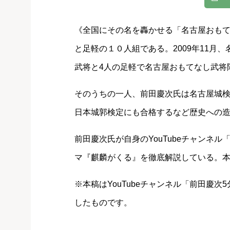
《全国にその名を轟かせる「名古屋おも
と足軽の１０人組である。2009年11月、
武将と4人の足軽で名古屋おもてなし武将
そのうちの一人、前田慶次氏は名古屋城
日本城郭検定にも合格するなど歴史への
前田慶次氏が自身のYouTubeチャンネ
マ『麒麟がくる』を徹底解説している。
※本稿はYouTubeチャンネル「前田慶
したものです。