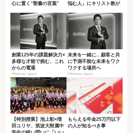
心に置く“聖書の言葉”
悩む人」にキリスト教が
示す答え
創業125年の課題解決力×
未来を一緒に…顧客と共
多様な才能で挑む、これ
に予測不能な未来をワク
からの電通
ワクする場所へ
PR(dentsu Japan)
PR(dentsu Japan)
【特別授業】池上彰×増
もらえる年金25万円以下
田ユリヤ、筑波大附属中
の人が知るべき事
学生の鋭い問いに「いい