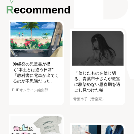
Recommend
沖縄発の児童書が描
く“本土とは違う日常”
「信じたものを信じ切
「教科書に電車が出てく
る」青葉市子さんが教室
るのが不思議だった」
に馴染めない思春期を過
ごし見つけた軸
PHPオンライン編集部
青葉市子（音楽家）