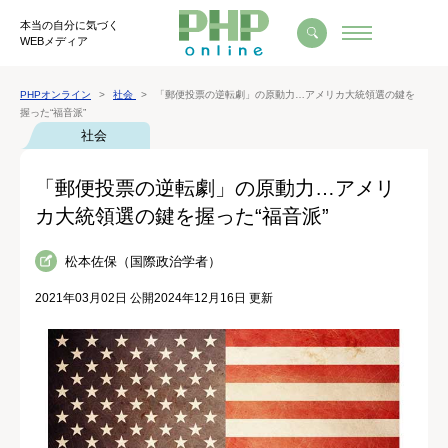
本当の自分に気づく
WEBメディア
PHPオンライン
社会
「郵便投票の逆転劇」の原動力…アメリカ大統領選の鍵を
握った“福音派”
社会
「郵便投票の逆転劇」の原動力…アメリ
カ大統領選の鍵を握った“福音派”
松本佐保（国際政治学者）
2021年03月02日 公開
2024年12月16日 更新