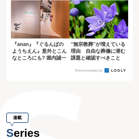
『anan』『ぐるんぱの
“無宗教葬”が増えている
ようちえん』意外とこん
理由 自由な葬儀に潜む
なところにも? 堀内誠一
課題と確認すべきこと
さんの底知...
Recommended by
連載
Series