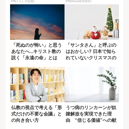
PR(くらしの話題)
PR(Dreaw合同会社)
「死ぬのが怖い」と思う
「サンタさん」と呼ぶの
あなたへ...キリスト教の
はおかしい? 日本で知ら
説く「永遠の命」とは
れていないクリスマスの
逸話
仏教の視点で考える「形
うつ病のリンカーンが奴
式だけの不要な会議」と
隷解放を実現できた理
の向き合い方
由 “信じる価値”への献
身