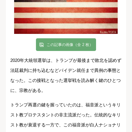
この記事の画像（全 2 枚）
2020年大統領選挙は、トランプが最後まで敗北を認めず
法廷裁判に持ち込むなどバイデン就任まで異例の事態と
なった。この接戦となった選挙戦を読み解く鍵のひとつ
に、宗教がある。
トランプ再選の鍵を握っていたのは、福音派というキリ
スト教プロテスタントの非主流派だった。伝統的なキリ
スト教が衰退する一方で、この福音派が白人ナショナリ