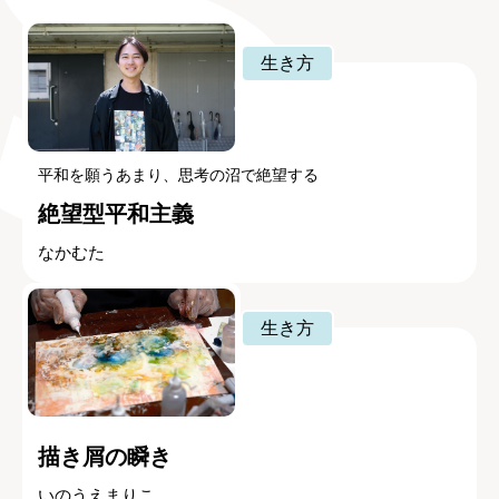
生き方
平和を願うあまり、思考の沼で絶望する
絶望型平和主義
なかむた
生き方
描き屑の瞬き
いのうえまりこ