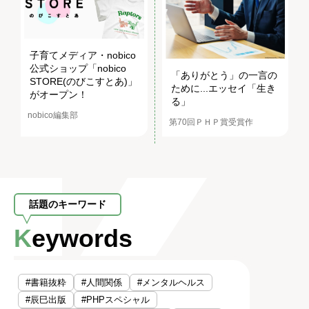
子育てメディア・nobico
公式ショップ「nobico
「ありがとう」の一言の
STORE(のびこすとあ)」
ために...エッセイ「生き
がオープン！
る」
nobico編集部
第70回ＰＨＰ賞受賞作
話題のキーワード
Keywords
#書籍抜粋
#人間関係
#メンタルヘルス
#辰巳出版
#PHPスペシャル