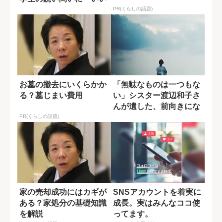
質問ですね」
PR(くらしの話題)
お墓の撤去にいくらかか
「無駄なものは一つもな
る？墓じまい費用
い」シスター渡辺和子さ
んが遺した、前向きにな
れる言葉
PR(くらしの話題)
家の売却成功にはカギが
SNSアカウントを着実に
ある？家処分の基礎知識
成長。実はみんなココ使
を解説
ってます。