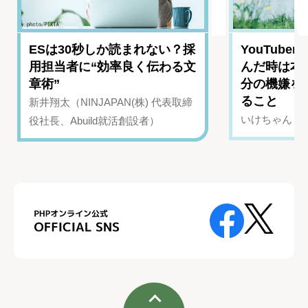
ESは30秒しか読まれない？採
YouTub
用担当者に“効率良く伝わる文
んだ時は本
章術”
分の機嫌を
ること
新井翔太（NINJAPAN(株) 代表取締
いけちゃん（Yo
役社長、Abuild就活創設者）