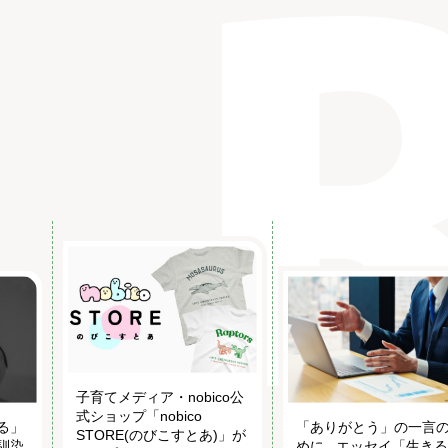
子育てメディア・nobico公
式ショップ「nobico
る」
「ありがとう」の一言
STORE(のびこすとあ)」が
馴染
めに...エッセイ「生き