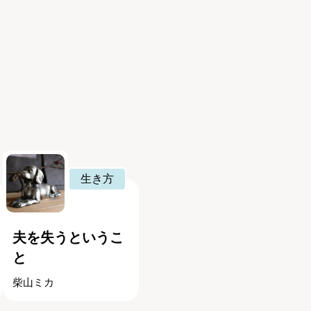
生き方
夫を失うというこ
と
柴山ミカ