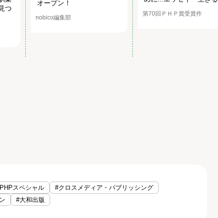
オープン！
見つ
第70回ＰＨＰ賞受賞作
nobico編集部
#PHPスペシャル
#クロスメディア・パブリッシング
ン
#大和出版