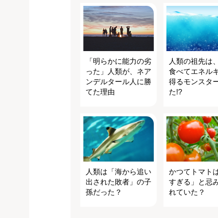
「明らかに能力の劣
人類の祖先は
った」人類が、ネア
食べてエネル
ンデルタール人に勝
得るモンスタ
てた理由
た!?
人類は「海から追い
かつてトマト
出された敗者」の子
すぎる」と忌
孫だった？
れていた？