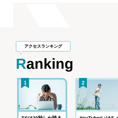
アクセスランキング
Ranking
1
2
ESは30秒しか読ま
YouTuberいけち