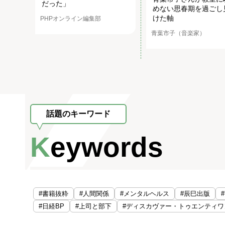
だった」
めない思春期を過ごし
けた軸
PHPオンライン編集部
青葉市子（音楽家）
話題のキーワード
Keywords
#書籍抜粋
#人間関係
#メンタルヘルス
#辰巳出版
#日経BP
#上司と部下
#ディスカヴァー・トゥエンティワ