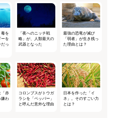
、毒を
「夜へのニッチ戦
最強の恐竜が滅び
ギーを
略」が、人類最大の
「弱者」が生き残っ
ーだっ
武器となった
た理由とは？
は「赤
コロンブスがトウガ
日本を作った「イ
み嫌わ
ラシを「ペッパー」
ネ」。そのすごい力
と呼んだ意外な理由
とは？