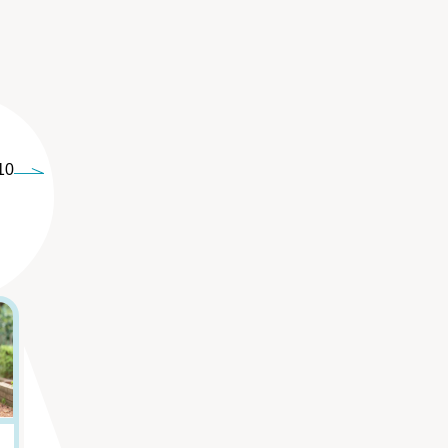
10
5
6
｢体臭｣で性格がわ
「親をただ悪く描