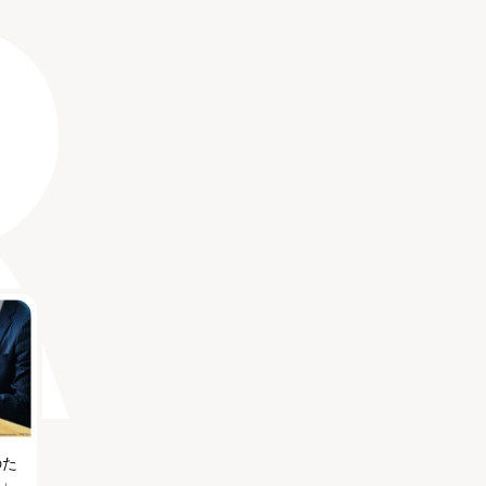
のた
る」