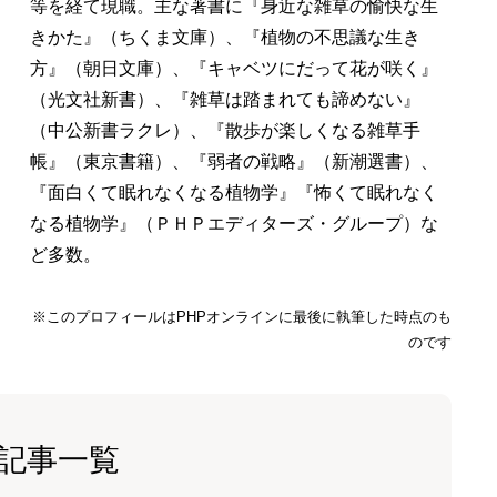
等を経て現職。主な著書に『身近な雑草の愉快な生
きかた』（ちくま文庫）、『植物の不思議な生き
方』（朝日文庫）、『キャベツにだって花が咲く』
（光文社新書）、『雑草は踏まれても諦めない』
（中公新書ラクレ）、『散歩が楽しくなる雑草手
帳』（東京書籍）、『弱者の戦略』（新潮選書）、
『面白くて眠れなくなる植物学』『怖くて眠れなく
なる植物学』（ＰＨＰエディターズ・グループ）な
ど多数。
※このプロフィールはPHPオンラインに最後に執筆した時点のも
のです
記事一覧