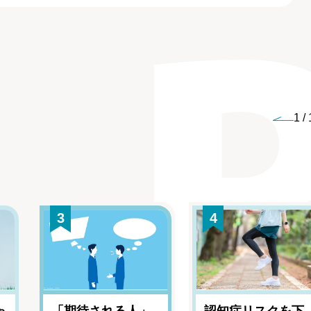
1
/
3
4
ゃ
「期待される人」
認知症リスクを下