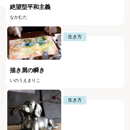
絶望型平和主義
なかむた
生き方
描き屑の瞬き
いのうえまりこ
生き方