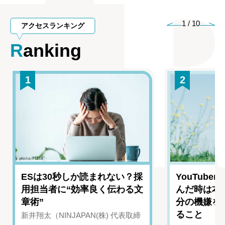
1
/
10
アクセスランキング
Ranking
1
2
ESは30秒しか読まれない？採
YouTub
用担当者に“効率良く伝わる文
んだ時は本
章術”
分の機嫌を
ること
新井翔太（NINJAPAN(株) 代表取締