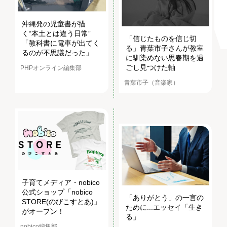
沖縄発の児童書が描
く“本土とは違う日常”
「信じたものを信じ切
「教科書に電車が出てく
る」青葉市子さんが教室
るのが不思議だった」
に馴染めない思春期を過
ごし見つけた軸
PHPオンライン編集部
青葉市子（音楽家）
子育てメディア・nobico
公式ショップ「nobico
「ありがとう」の一言の
STORE(のびこすとあ)」
ために...エッセイ「生き
がオープン！
る」
nobico編集部