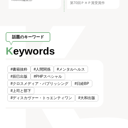
第70回ＰＨＰ賞受賞作
話題のキーワード
Keywords
#書籍抜粋
#人間関係
#メンタルヘルス
#辰巳出版
#PHPスペシャル
#クロスメディア・パブリッシング
#日経BP
#上司と部下
#ディスカヴァー・トゥエンティワン
#大和出版