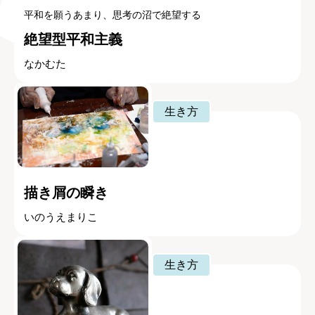
平和を願うあまり、思考の沼で絶望する
絶望型平和主義
なかむた
生き方
描き屑の瞬き
いのうえまりこ
生き方