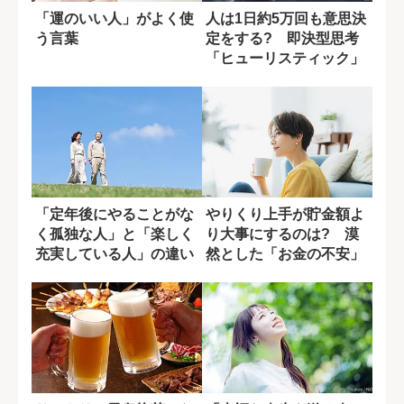
「運のいい人」がよく使
人は1日約5万回も意思決
う言葉
定をする? 即決型思考
「ヒューリスティック」
とは
「定年後にやることがな
やりくり上手が貯金額よ
く孤独な人」と「楽しく
り大事にするのは? 漠
充実している人」の違い
然とした「お金の不安」
とは?
の解消法