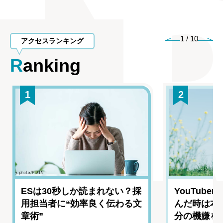
1
/
10
アクセスランキング
Ranking
1
2
ESは30秒しか読まれない？採
YouTub
用担当者に“効率良く伝わる文
んだ時は本
章術”
分の機嫌を