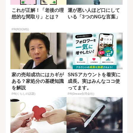
これが正解！「老後の理
運が悪い人ほど口にして
想的な間取り」とは？
いる「3つのNGな言葉」
PR(ROOMS)
家の売却成功にはカギが
SNSアカウントを着実に
ある？家処分の基礎知識
成長。実はみんなココ使
を解説
ってます。
PR(くらしの話題)
PR(Dreaw合同会社)