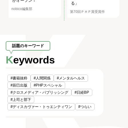
がオープン！
る」
nobico編集部
第70回ＰＨＰ賞受賞作
話題のキーワード
Keywords
#書籍抜粋
#人間関係
#メンタルヘルス
#辰巳出版
#PHPスペシャル
#クロスメディア・パブリッシング
#日経BP
#上司と部下
#ディスカヴァー・トゥエンティワン
#つらい