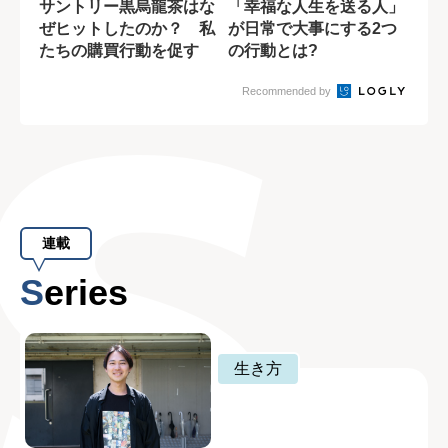
サントリー黒烏龍茶はな
「幸福な人生を送る人」
ぜヒットしたのか？ 私
が日常で大事にする2つ
たちの購買行動を促す
の行動とは?
「刷り込み」
Recommended by
連載
Series
生き方