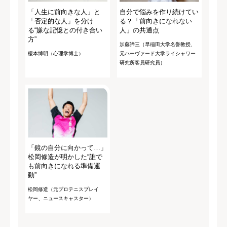
「人生に前向きな人」と
自分で悩みを作り続けてい
「否定的な人」を分け
る？「前向きになれない
る“嫌な記憶との付き合い
人」の共通点
方”
加藤諦三（早稲田大学名誉教授、
榎本博明（心理学博士）
元ハーヴァード大学ライシャワー
研究所客員研究員）
「鏡の自分に向かって…」
松岡修造が明かした“誰で
も前向きになれる準備運
動”
松岡修造（元プロテニスプレイ
ヤー、ニュースキャスター）