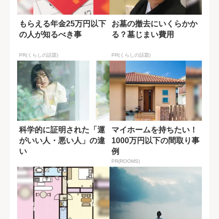
もらえる年金25万円以下
お墓の撤去にいくらかか
の人が知るべき事
る？墓じまい費用
PR(くらしの話題)
PR(くらしの話題)
科学的に証明された「運
マイホームを持ちたい！
がいい人・悪い人」の違
1000万円以下の間取り事
い
例
PR(ROOMS)