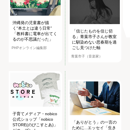
沖縄発の児童書が描
く“本土とは違う日常”
「信じたものを信じ切
「教科書に電車が出てく
る」青葉市子さんが教室
るのが不思議だった」
に馴染めない思春期を過
ごし見つけた軸
PHPオンライン編集部
青葉市子（音楽家）
子育てメディア・nobico
公式ショップ「nobico
「ありがとう」の一言の
STORE(のびこすとあ)」
ために...エッセイ「生き