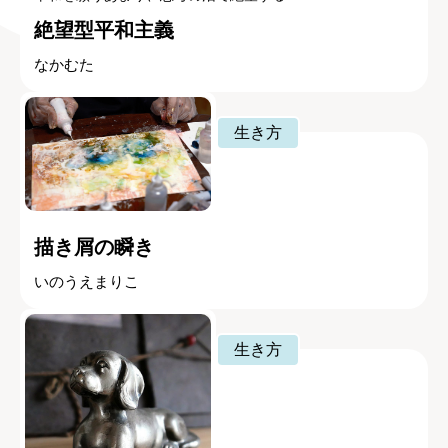
絶望型平和主義
なかむた
生き方
描き屑の瞬き
いのうえまりこ
生き方