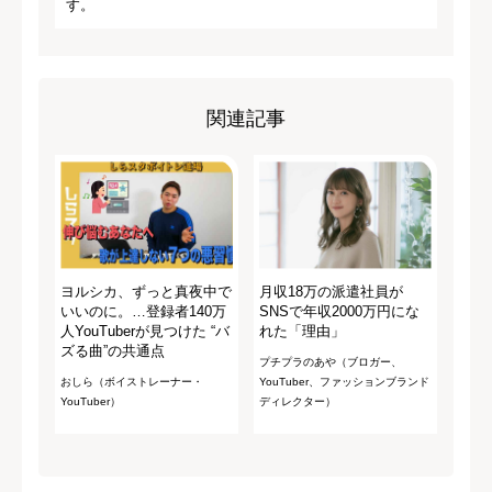
す。
関連記事
ヨルシカ、ずっと真夜中で
月収18万の派遣社員が
いいのに。…登録者140万
SNSで年収2000万円にな
人YouTuberが見つけた “バ
れた「理由」
ズる曲”の共通点
プチプラのあや（ブロガー、
おしら（ボイストレーナー・
YouTuber、ファッションブランド
YouTuber）
ディレクター）