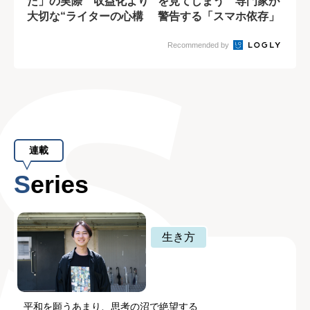
た」の実際 収益化より
を見てしまう 専門家が
大切な“ライターの心構
警告する「スマホ依存」
え”
の実態
Recommended by
連載
Series
生き方
平和を願うあまり、思考の沼で絶望する