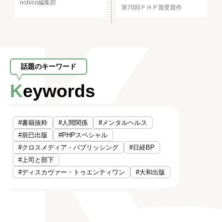
nobico編集部
第70回ＰＨＰ賞受賞作
話題のキーワード
Keywords
#書籍抜粋
#人間関係
#メンタルヘルス
#辰巳出版
#PHPスペシャル
#クロスメディア・パブリッシング
#日経BP
#上司と部下
#ディスカヴァー・トゥエンティワン
#大和出版