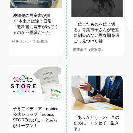
沖縄発の児童書が描
く“本土とは違う日常”
「信じたものを信じ切
「教科書に電車が出てく
る」青葉市子さんが教室
るのが不思議だった」
に馴染めない思春期を過
ごし見つけた軸
PHPオンライン編集部
青葉市子（音楽家）
子育てメディア・nobico
公式ショップ「nobico
「ありがとう」の一言の
STORE(のびこすとあ)」
ために...エッセイ「生き
がオープン！
る」