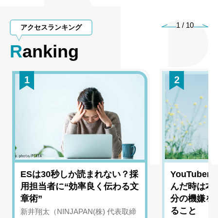
1
/
10
アクセスランキング
Ranking
1
2
ESは30秒しか読まれない？採
YouTub
用担当者に“効率良く伝わる文
んだ時は本
章術”
分の機嫌を
ること
新井翔太（NINJAPAN(株) 代表取締