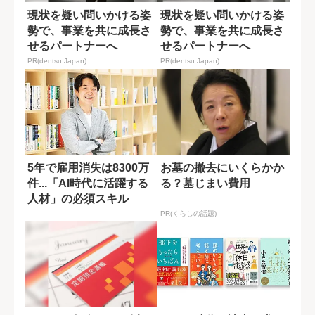
現状を疑い問いかける姿
現状を疑い問いかける姿
勢で、事業を共に成長さ
勢で、事業を共に成長さ
せるパートナーへ
せるパートナーへ
PR(dentsu Japan)
PR(dentsu Japan)
5年で雇用消失は8300万
お墓の撤去にいくらかか
件...「AI時代に活躍する
る？墓じまい費用
人材」の必須スキル
PR(くらしの話題)