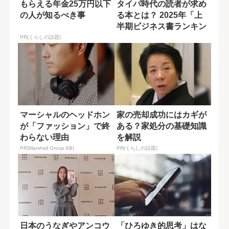
もらえる年金25万円以下
タイパ時代の読者が求め
の人が知るべき事
る本とは？ 2025年「上
半期ビジネス書ランキン
グ」ベスト...
PR(くらしの話題)
マーシャルのヘッドホン
家の売却成功にはカギが
が「ファッション」で終
ある？家処分の基礎知識
わらない理由
を解説
PR(Marshall Group AB)
PR(くらしの話題)
日本のうなぎやアンコウ
「ひろゆき的思考」はな