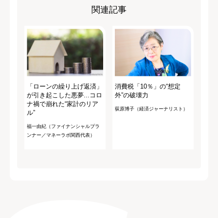
関連記事
「ローンの繰り上げ返済」
消費税「10％」の“想定
が引き起こした悪夢...コロ
外”の破壊力
ナ禍で崩れた“家計のリア
荻原博子（経済ジャーナリスト）
ル”
福一由紀（ファイナンシャルプラ
ンナー／マネーラボ関西代表）