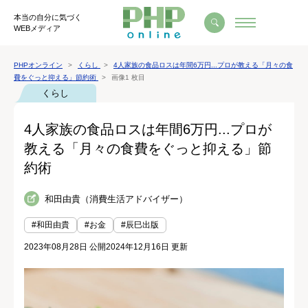
本当の自分に気づく
WEBメディア
PHPオンライン
くらし
4人家族の食品ロスは年間6万円...プロが教える「月々の食
費をぐっと抑える」節約術
画像1 枚目
くらし
4人家族の食品ロスは年間6万円...プロが
教える「月々の食費をぐっと抑える」節
約術
和田由貴（消費生活アドバイザー）
#和田由貴
#お金
#辰巳出版
2023年08月28日 公開
2024年12月16日 更新