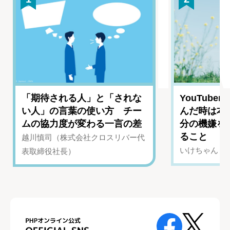
「期待される人」と「されな
YouTub
い人」の言葉の使い方 チー
んだ時は本
ムの協力度が変わる一言の差
分の機嫌を
ること
越川慎司（株式会社クロスリバー代
いけちゃん（Yo
表取締役社長）