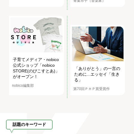
青葉市子（音楽家）
子育てメディア・nobico
公式ショップ「nobico
「ありがとう」の一言の
STORE(のびこすとあ)」
ために...エッセイ「生き
がオープン！
る」
nobico編集部
第70回ＰＨＰ賞受賞作
話題のキーワード