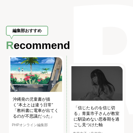
編集部おすすめ
Recommend
沖縄発の児童書が描
く“本土とは違う日常”
「信じたものを信じ切
「教科書に電車が出てく
る」青葉市子さんが教室
るのが不思議だった」
に馴染めない思春期を過
ごし見つけた軸
PHPオンライン編集部