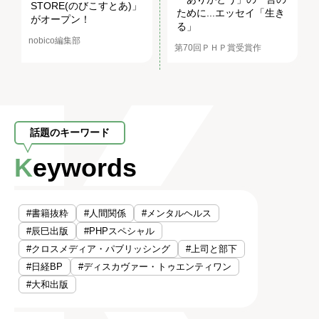
STORE(のびこすとあ)」
ために...エッセイ「生き
がオープン！
る」
nobico編集部
第70回ＰＨＰ賞受賞作
話題のキーワード
Keywords
#書籍抜粋
#人間関係
#メンタルヘルス
#辰巳出版
#PHPスペシャル
#クロスメディア・パブリッシング
#上司と部下
#日経BP
#ディスカヴァー・トゥエンティワン
#大和出版