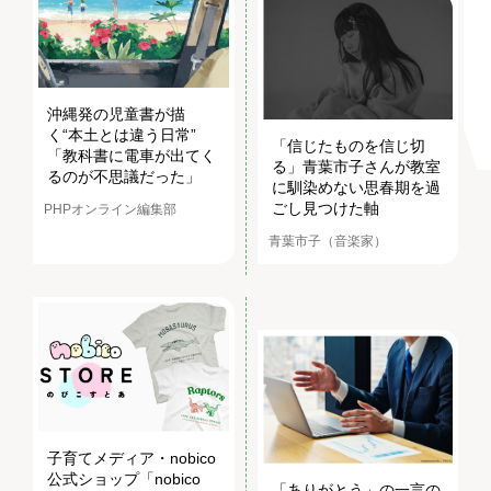
沖縄発の児童書が描
く“本土とは違う日常”
「信じたものを信じ切
「教科書に電車が出てく
る」青葉市子さんが教室
るのが不思議だった」
に馴染めない思春期を過
ごし見つけた軸
PHPオンライン編集部
青葉市子（音楽家）
子育てメディア・nobico
公式ショップ「nobico
「ありがとう」の一言の