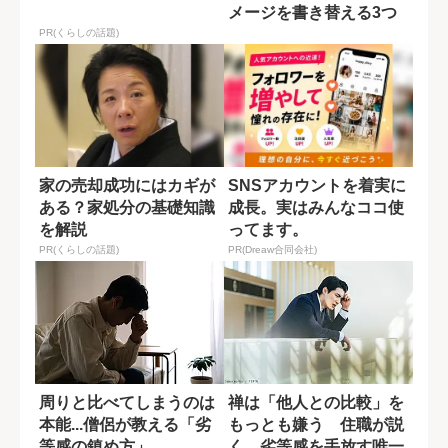
メージを書き替える3つ
の方法
PR(くらしの話題)
家の売却成功にはカギが
SNSアカウントを着実に
ある？家処分の基礎知識
成長。実はみんなココ使
を解説
ってます。
PR(くらしの話題)
PR(Dreaw合同会社)
周りと比べてしまうのは
禅は「他人との比較」を
本能...僧侶が教える「劣
もっとも嫌う 住職が説
等感の鎮め方」
く、劣等感を手放す唯一