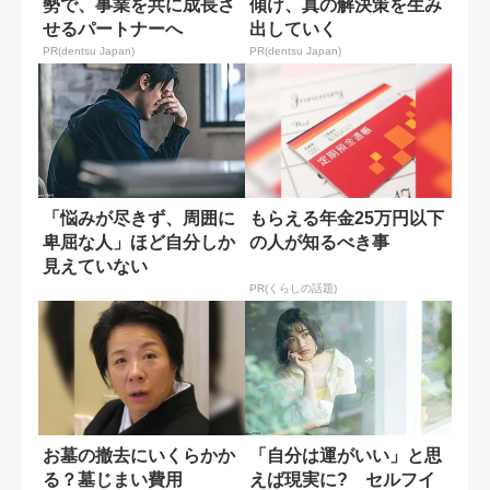
勢で、事業を共に成長さ
傾け、真の解決策を生み
せるパートナーへ
出していく
PR(dentsu Japan)
PR(dentsu Japan)
「悩みが尽きず、周囲に
もらえる年金25万円以下
卑屈な人」ほど自分しか
の人が知るべき事
見えていない
PR(くらしの話題)
お墓の撤去にいくらかか
「自分は運がいい」と思
る？墓じまい費用
えば現実に? セルフイ