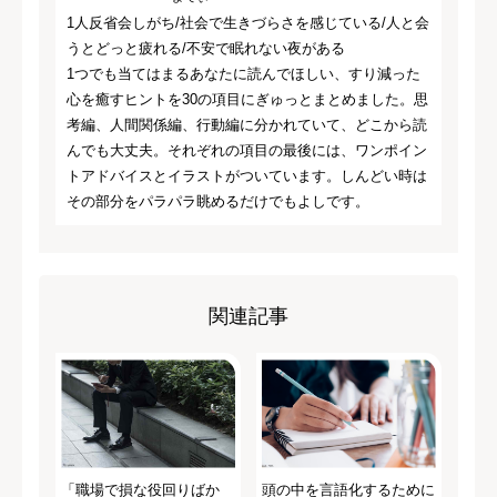
1人反省会しがち/社会で生きづらさを感じている/人と会
うとどっと疲れる/不安で眠れない夜がある
1つでも当てはまるあなたに読んでほしい、すり減った
心を癒すヒントを30の項目にぎゅっとまとめました。思
考編、人間関係編、行動編に分かれていて、どこから読
んでも大丈夫。それぞれの項目の最後には、ワンポイン
トアドバイスとイラストがついています。しんどい時は
その部分をパラパラ眺めるだけでもよしです。
関連記事
「職場で損な役回りばか
頭の中を言語化するために