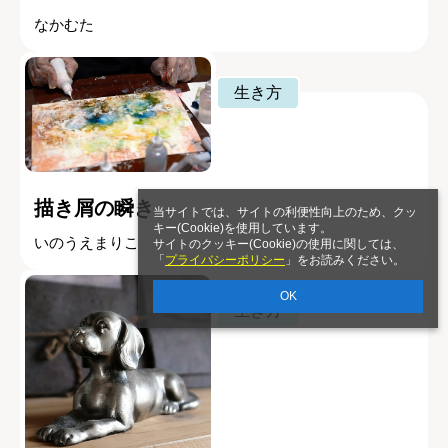
なかむた
生き方
描き屑の瞬き
当サイトでは、サイトの利便性向上のため、クッ
キー(Cookie)を使用しています。
いのうえまりこ
サイトのクッキー(Cookie)の使用に関しては、
「
プライバシーポリシー
」をお読みください。
OK
生き方