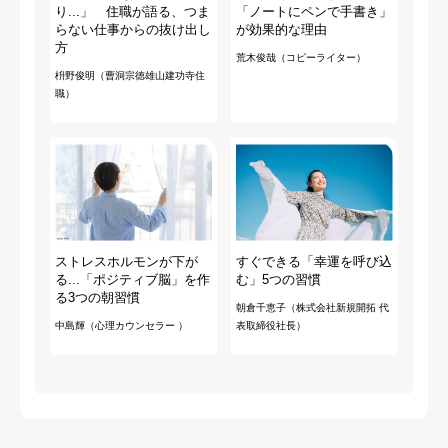
り...」 住職が語る、つま
「ノートにペンで手書き」
らない仕事からの抜け出し
が効果的な理由
方
荒木俊哉（コピーライター）
枡野俊明（曹洞宗徳雄山建功寺住
職）
ストレスホルモンが下が
すぐできる「幸運を呼び込
る...「ポジティブ脳」を作
む」5つの習慣
る3つの朝習慣
朝倉千恵子（株式会社新規開拓 代
中島輝（心理カウンセラー ）
表取締役社長）