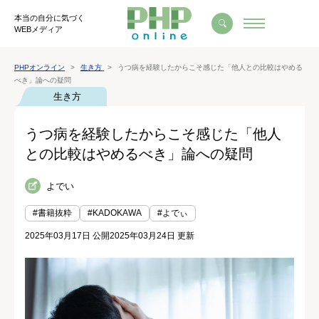
本当の自分に気づく
WEBメディア
PHPオンライン
生き方
うつ病を経験したからこそ感じた「他人との比較はやめる
べき」論への疑問
生き方
うつ病を経験したからこそ感じた「他人
との比較はやめるべき」論への疑問
よでい
#書籍抜粋
#KADOKAWA
#よでぃ
2025年03月17日 公開
2025年03月24日 更新