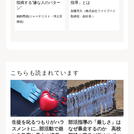
指摘する“嫌な人のパター
指導」とは
ン”
加藤芳久（株式会社ファイブベイ
鵜飼秀徳(ジャーナリスト・浄土宗
取締役・副社長 ）
僧侶)
こちらも読まれています
生徒を叱るつもりがハラ
部活指導の「厳しさ」は
スメントに...部活動で崩
なぜ暴走するのか 高校