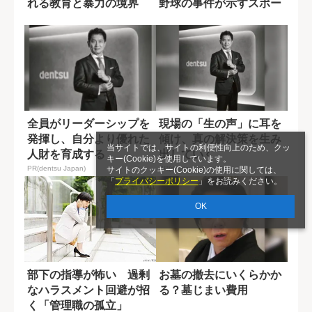
れる教育と暴力の境界
野球の事件が示すスポー
ツ現場の実態
全員がリーダーシップを
現場の「生の声」に耳を
発揮し、自分より優れた
傾け、真の解決策を生み
当サイトでは、サイトの利便性向上のため、クッ
人財を育成する
出していく
キー(Cookie)を使用しています。
PR(dentsu Japan)
PR(dentsu Japan)
サイトのクッキー(Cookie)の使用に関しては、
「
プライバシーポリシー
」をお読みください。
OK
部下の指導が怖い 過剰
お墓の撤去にいくらかか
なハラスメント回避が招
る？墓じまい費用
く「管理職の孤立」