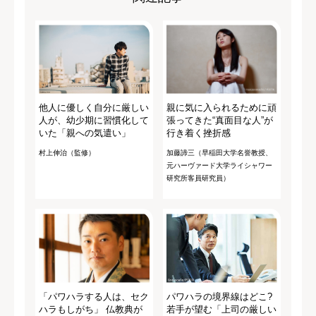
他人に優しく自分に厳しい
親に気に入られるために頑
人が、幼少期に習慣化して
張ってきた“真面目な人”が
いた「親への気遣い」
行き着く挫折感
村上伸治（監修）
加藤諦三（早稲田大学名誉教授、
元ハーヴァード大学ライシャワー
研究所客員研究員）
「パワハラする人は、セク
パワハラの境界線はどこ?
ハラもしがち」 仏教典が
若手が望む「上司の厳しい