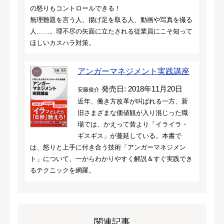
の怒りもコントロールできる！
無理難題を言う人、揚げ足を取る人、動画や写真を撮る
人……。理不尽の矢面に立たされる従業員にこそ知って
ほしいカスハラ対策。
アンガーマネジメント実践講座
発売日: 2018年11月20日
安藤俊介
近年、働き方改革が叫ばれる一方、新
旧さまざまな価値観が入り混じった職
場では、かえって昔より「イライラ・
ギスギス」が蔓延している。本書で
は、怒りと上手に付き合う技術「アンガーマネジメン
ト」について、一からわかりやすく解説＆すぐ実践でき
るテクニックを網羅。
関連記事