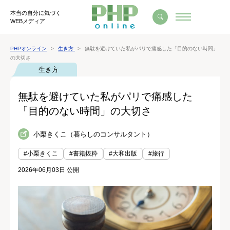
本当の自分に気づく
WEBメディア
PHPオンライン
生き方
無駄を避けていた私がパリで痛感した「目的のない時間」
の大切さ
生き方
無駄を避けていた私がパリで痛感した
「目的のない時間」の大切さ
小栗きくこ（暮らしのコンサルタント）
#小栗きくこ
#書籍抜粋
#大和出版
#旅行
2026年06月03日 公開