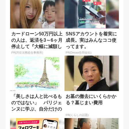
カードローン50万円以上
SNSアカウントを着実に
の人は、返済を3～6ヶ月
成長。実はみんなココ使
停止して『大幅に減額し
ってます。
てから返済...
PR(渋谷法務総合事務所)
PR(Dreaw合同会社)
「美しさは人と比べるも
お墓の撤去にいくらかか
のではない」 パリジェ
る？墓じまい費用
ンヌに学ぶ、自分だけの
美意識
PR(くらしの話題)