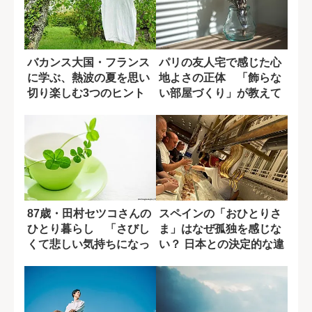
バカンス大国・フランス
パリの友人宅で感じた心
に学ぶ、熱波の夏を思い
地よさの正体 「飾らな
切り楽しむ3つのヒント
い部屋づくり」が教えて
くれたこと
87歳・田村セツコさんの
スペインの「おひとりさ
ひとり暮らし 「さびし
ま」はなぜ孤独を感じな
くて悲しい気持ちになっ
い？ 日本との決定的な違
たら...」
い