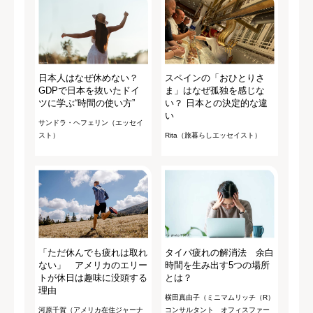
日本人はなぜ休めない？
スペインの「おひとりさ
GDPで日本を抜いたドイ
ま」はなぜ孤独を感じな
ツに学ぶ“時間の使い方”
い？ 日本との決定的な違
い
サンドラ・ヘフェリン（エッセイ
スト）
Rita（旅暮らしエッセイスト）
「ただ休んでも疲れは取れ
タイパ疲れの解消法 余白
ない」 アメリカのエリー
時間を生み出す5つの場所
トが休日は趣味に没頭する
とは？
理由
横田真由子（ミニマムリッチ（R）
河原千賀（アメリカ在住ジャーナ
コンサルタント オフィスファー