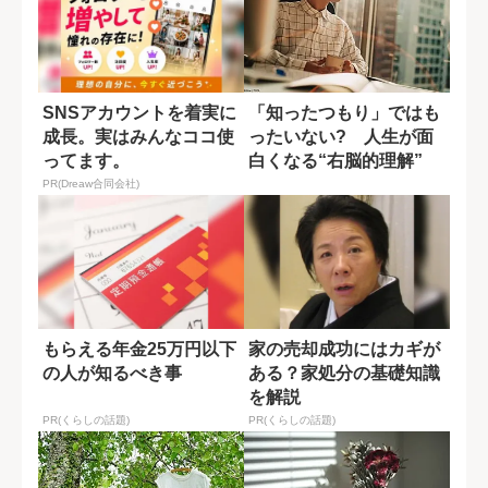
SNSアカウントを着実に
「知ったつもり」ではも
成長。実はみんなココ使
ったいない? 人生が面
ってます。
白くなる“右脳的理解”
PR(Dreaw合同会社)
もらえる年金25万円以下
家の売却成功にはカギが
の人が知るべき事
ある？家処分の基礎知識
を解説
PR(くらしの話題)
PR(くらしの話題)