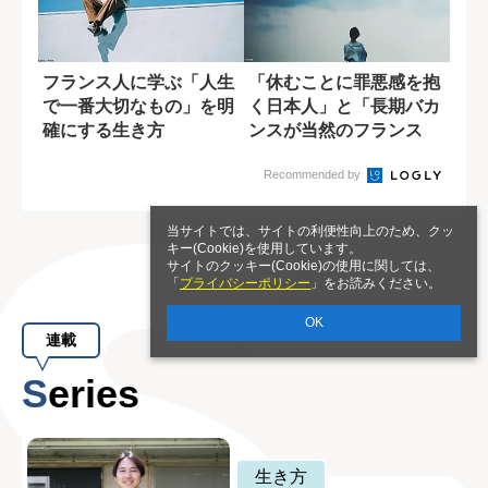
フランス人に学ぶ「人生
「休むことに罪悪感を抱
で一番大切なもの」を明
く日本人」と「長期バカ
確にする生き方
ンスが当然のフランス
人」の違い
Recommended by
当サイトでは、サイトの利便性向上のため、クッ
キー(Cookie)を使用しています。
サイトのクッキー(Cookie)の使用に関しては、
「
プライバシーポリシー
」をお読みください。
OK
連載
Series
生き方