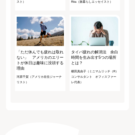
スト）
Rita（旅暮らしエッセイスト）
「ただ休んでも疲れは取れ
タイパ疲れの解消法 余白
ない」 アメリカのエリー
時間を生み出す5つの場所
トが休日は趣味に没頭する
とは？
理由
横田真由子（ミニマムリッチ（R）
河原千賀（アメリカ在住ジャーナ
コンサルタント オフィスファー
リスト）
レ代表）