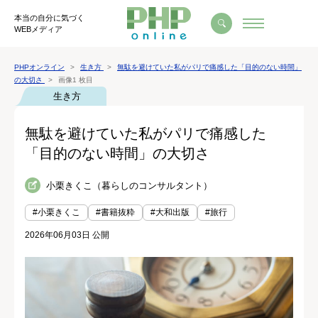
本当の自分に気づく
WEBメディア
PHPオンライン
生き方
無駄を避けていた私がパリで痛感した「目的のない時間」
の大切さ
画像1 枚目
生き方
無駄を避けていた私がパリで痛感した
「目的のない時間」の大切さ
小栗きくこ（暮らしのコンサルタント）
#小栗きくこ
#書籍抜粋
#大和出版
#旅行
2026年06月03日 公開