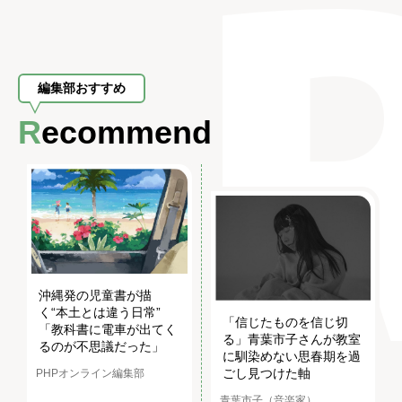
編集部おすすめ
Recommend
沖縄発の児童書が描
く“本土とは違う日常”
「信じたものを信じ切
「教科書に電車が出てく
る」青葉市子さんが教室
るのが不思議だった」
に馴染めない思春期を過
ごし見つけた軸
PHPオンライン編集部
青葉市子（音楽家）