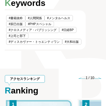
Keywords
#書籍抜粋
#人間関係
#メンタルヘルス
#辰巳出版
#PHPスペシャル
#クロスメディア・パブリッシング
#日経BP
#上司と部下
#ディスカヴァー・トゥエンティワン
#大和出版
1
/
10
アクセスランキング
Ranking
1
2