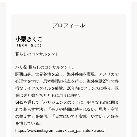
プロフィール
小栗きくこ
（おぐり・きくこ）
暮らしのコンサルタント
パリ発 暮らしのコンサルタント。
関西出身。世界各地を旅し、海外移住を実現。アメリカで
心理学を学び、思考整理の視点を得る。海外生活27年で多
様なライフスタイルを経験。20年前にフランスに移り、現
在は夫と娘たちとともにパリに住む。
SNSを通して「パリジェンヌのように、好きなものに囲ま
れて暮らす方法」「モノや時間に縛られない、思考・空間
の整え方」を発信。「日本にいても実践しやすい」と好評
を博している。
https://www.instagram.com/kicco_paris.de.kurasu/