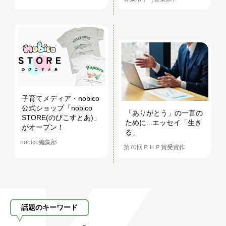
子育てメディア・nobico
公式ショップ「nobico
「ありがとう」の一言の
STORE(のびこすとあ)」
ために...エッセイ「生き
がオープン！
る」
nobico編集部
第70回ＰＨＰ賞受賞作
話題のキーワード