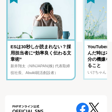
ESは30秒しか読まれない？採
YouTub
用担当者に“効率良く伝わる文
んだ時は本
章術”
分の機嫌を
ること
新井翔太（NINJAPAN(株) 代表取締
いけちゃん（Yo
役社長、Abuild就活創設者）