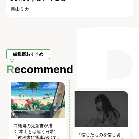
柴山ミカ
編集部おすすめ
Recommend
沖縄発の児童書が描
く“本土とは違う日常”
「信じたものを信じ切
「教科書に電車が出てく