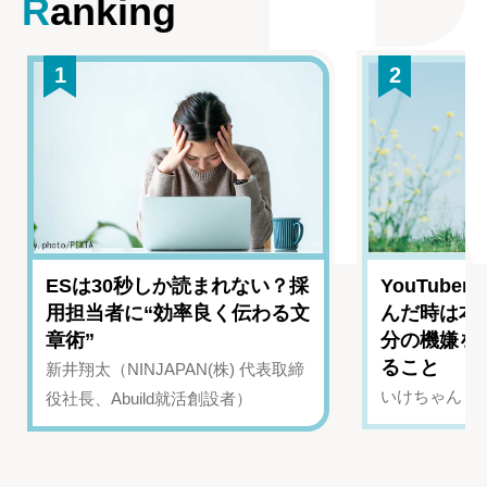
Ranking
1
2
ESは30秒しか読まれない？採
YouTub
用担当者に“効率良く伝わる文
んだ時は本
章術”
分の機嫌を
ること
新井翔太（NINJAPAN(株) 代表取締
いけちゃん（Yo
役社長、Abuild就活創設者）