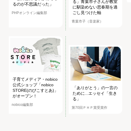
る」青葉市子さんが教室
るのが不思議だった」
に馴染めない思春期を過
ごし見つけた軸
PHPオンライン編集部
青葉市子（音楽家）
子育てメディア・nobico
公式ショップ「nobico
「ありがとう」の一言の
STORE(のびこすとあ)」
ために...エッセイ「生き
がオープン！
る」
nobico編集部
第70回ＰＨＰ賞受賞作