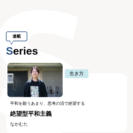
連載
Series
生き方
平和を願うあまり、思考の沼で絶望する
絶望型平和主義
なかむた