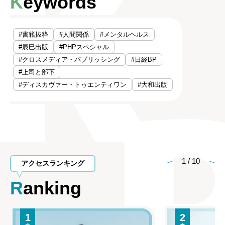
Keywords
#書籍抜粋
#人間関係
#メンタルヘルス
#辰巳出版
#PHPスペシャル
#クロスメディア・パブリッシング
#日経BP
#上司と部下
#ディスカヴァー・トゥエンティワン
#大和出版
1
/
10
アクセスランキング
Ranking
1
2