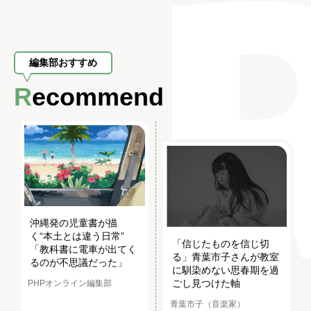
編集部おすすめ
Recommend
沖縄発の児童書が描
く“本土とは違う日常”
「信じたものを信じ切
「教科書に電車が出てく
る」青葉市子さんが教室
るのが不思議だった」
に馴染めない思春期を過
ごし見つけた軸
PHPオンライン編集部
青葉市子（音楽家）