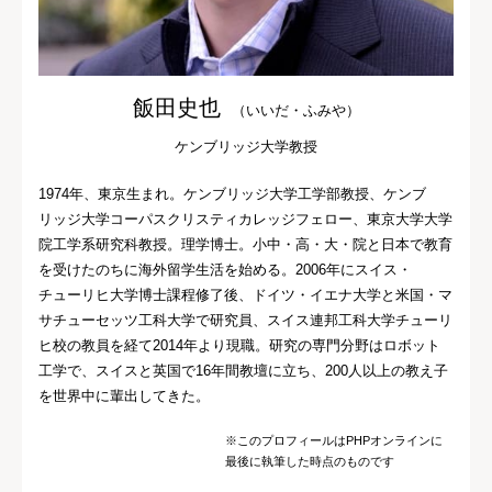
飯田史也
（いいだ・ふみや）
ケンブリッジ大学教授
1974年、東京生まれ。ケンブリッジ大学工学部教授、ケンブ
リッジ大学コーパスクリスティカレッジフェロー、東京大学大学
院工学系研究科教授。理学博士。小中・高・大・院と日本で教育
を受けたのちに海外留学生活を始める。2006年にスイス・
チューリヒ大学博士課程修了後、ドイツ・イエナ大学と米国・マ
サチューセッツ工科大学で研究員、スイス連邦工科大学チューリ
ヒ校の教員を経て2014年より現職。研究の専門分野はロボット
工学で、スイスと英国で16年間教壇に立ち、200人以上の教え子
を世界中に輩出してきた。
※このプロフィールはPHPオンラインに
最後に執筆した時点のものです