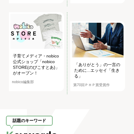
子育てメディア・nobico
公式ショップ「nobico
「ありがとう」の一言の
STORE(のびこすとあ)」
ために...エッセイ「生き
がオープン！
る」
nobico編集部
第70回ＰＨＰ賞受賞作
話題のキーワード