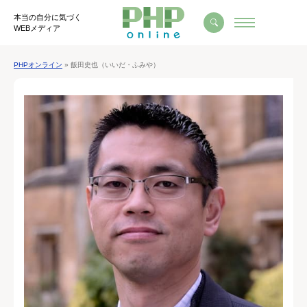
本当の自分に気づく
WEBメディア
PHPオンライン
» 飯田史也（いいだ・ふみや）