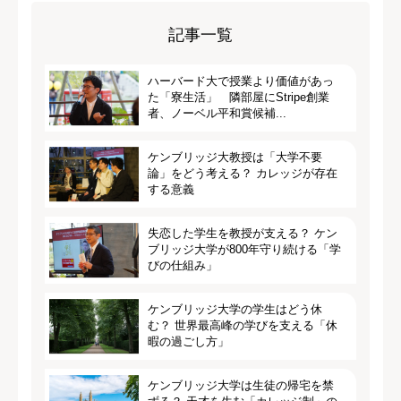
記事一覧
ハーバード大で授業より価値があっ
た「寮生活」 隣部屋にStripe創業
者、ノーベル平和賞候補...
ケンブリッジ大教授は「大学不要
論」をどう考える？ カレッジが存在
する意義
失恋した学生を教授が支える？ ケン
ブリッジ大学が800年守り続ける「学
びの仕組み」
ケンブリッジ大学の学生はどう休
む？ 世界最高峰の学びを支える「休
暇の過ごし方」
ケンブリッジ大学は生徒の帰宅を禁