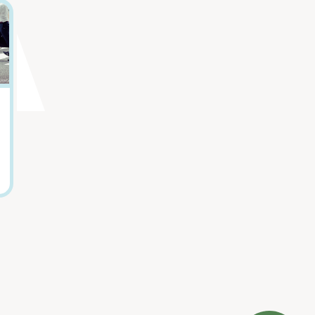
5
6
嫌いな上司から逃
人気急増中！ 盛
げたい...「職場の
岡の動物園で見ら
人間関係がつらい
れる「ピューマ親
人」の心を軽くす
子4頭」の微笑まし
る言葉
い日常
田口久人
山本祐子（盛岡市動物
公園ZOOMO飼育係）