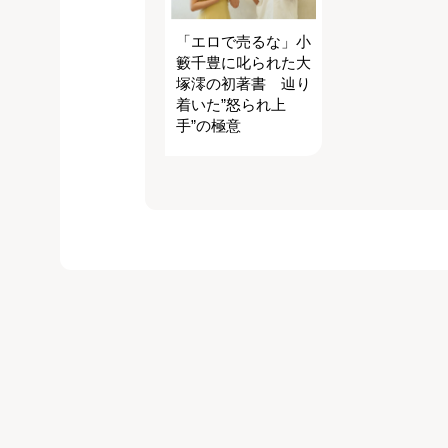
「エロで売るな」小
籔千豊に叱られた大
塚澪の初著書 辿り
着いた”怒られ上
手”の極意