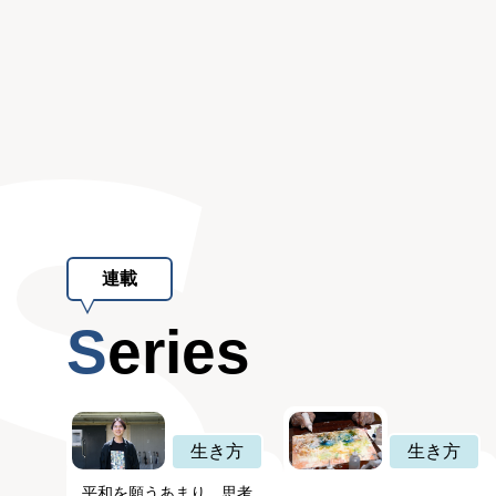
連載
Series
生き方
生き方
平和を願うあまり、思考