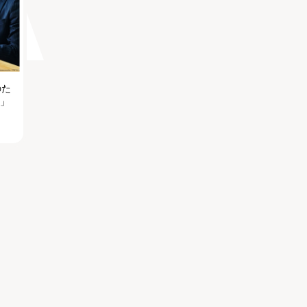
のた
る」