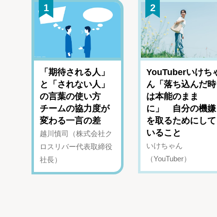
1
2
「期待される人」
YouTuberいけち
と「されない人」
ん「落ち込んだ時
の言葉の使い方
は本能のまま
チームの協力度が
に」 自分の機嫌
変わる一言の差
を取るためにして
いること
越川慎司（株式会社ク
いけちゃん
ロスリバー代表取締役
（YouTuber）
社長）