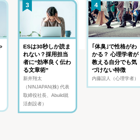
3
4
ゃ
ESは30秒しか読ま
｢体臭｣で性格がわ
れない？採用担当
かる？ 心理学者が
者に“効率良く伝わ
教える自分でも気
る文章術”
づけない特徴
新井翔太
内藤誼人（心理学者）
（NINJAPAN(株) 代表
取締役社長、Abuild就
活創設者）