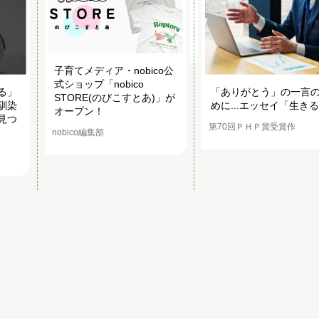
子育てメディア・nobico公
式ショップ「nobico
る」
「ありがとう」の一言
STORE(のびこすとあ)」が
馴染
めに...エッセイ「生き
オープン！
見つ
第70回ＰＨＰ賞受賞作
nobico編集部