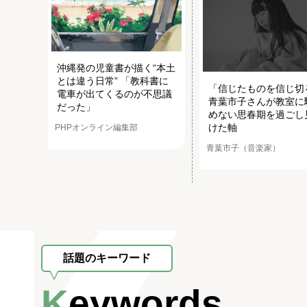
沖縄発の児童書が描く“本土
とは違う日常” 「教科書に
「信じたものを信じ切
電車が出てくるのが不思議
青葉市子さんが教室に
だった」
めない思春期を過ごし
けた軸
PHPオンライン編集部
青葉市子（音楽家）
話題のキーワード
Keywords