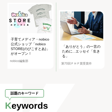
子育てメディア・nobico
公式ショップ「nobico
「ありがとう」の一言の
STORE(のびこすとあ)」
ために...エッセイ「生き
がオープン！
る」
nobico編集部
第70回ＰＨＰ賞受賞作
話題のキーワード
Keywords