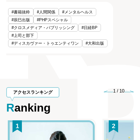
#書籍抜粋
#人間関係
#メンタルヘルス
#辰巳出版
#PHPスペシャル
#クロスメディア・パブリッシング
#日経BP
#上司と部下
#ディスカヴァー・トゥエンティワン
#大和出版
1
/
10
アクセスランキング
Ranking
1
2