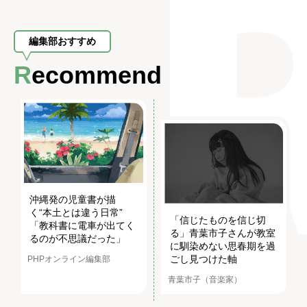
編集部おすすめ
Recommend
沖縄発の児童書が描
く“本土とは違う日常”
「信じたものを信じ切
「教科書に電車が出てく
る」青葉市子さんが教室
るのが不思議だった」
に馴染めない思春期を過
ごし見つけた軸
PHPオンライン編集部
青葉市子（音楽家）