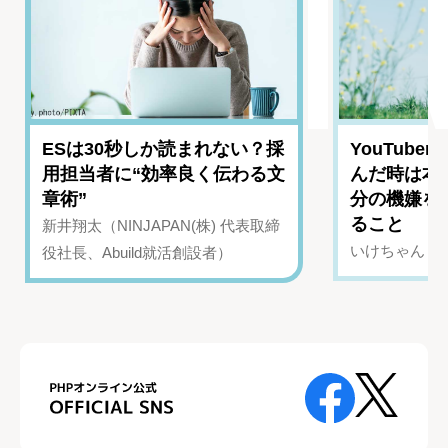
ESは30秒しか読まれない？採
YouTub
用担当者に“効率良く伝わる文
んだ時は本
章術”
分の機嫌を
ること
新井翔太（NINJAPAN(株) 代表取締
いけちゃん（Yo
役社長、Abuild就活創設者）