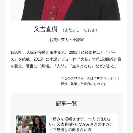
又吉直樹
（またよし・なおき）
お笑い芸人・小説家
1980年、大阪府寝屋川市生まれ。2003年に綾部祐二と『ピー
ス』を結成。2015年に小説デビュー作『火花』で第153回芥川賞
を受賞。著書に『劇場』『人間』『生きとるわ』などがある。
※このプロフィールはPHPオンラインに
最後に執筆した時点のものです
記事一覧
「痛みを増幅させず、一人で抱えな
い」又吉直樹×たなかみさきのネガテ
ィブ感情との向き合い方