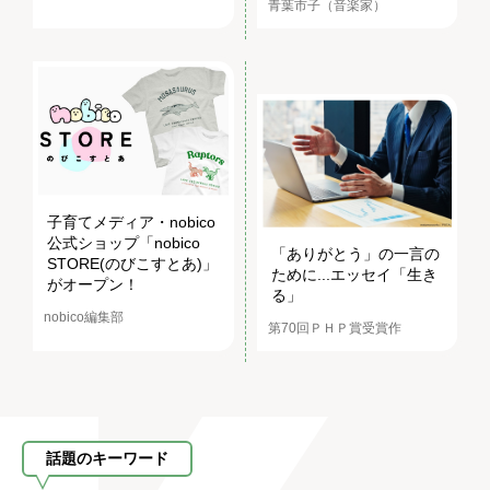
青葉市子（音楽家）
子育てメディア・nobico
公式ショップ「nobico
「ありがとう」の一言の
STORE(のびこすとあ)」
ために...エッセイ「生き
がオープン！
る」
nobico編集部
第70回ＰＨＰ賞受賞作
話題のキーワード