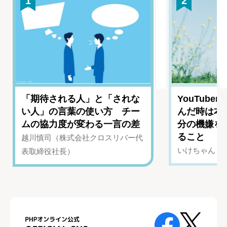
1
2
「期待される人」と「されな
YouTub
い人」の言葉の使い方 チー
んだ時は本
ムの協力度が変わる一言の差
分の機嫌を
ること
越川慎司（株式会社クロスリバー代
いけちゃん（Yo
表取締役社長）