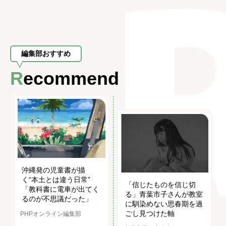
編集部おすすめ
Recommend
沖縄発の児童書が描
く“本土とは違う日常”
「信じたものを信じ切
「教科書に電車が出てく
る」青葉市子さんが教室
るのが不思議だった」
に馴染めない思春期を過
ごし見つけた軸
PHPオンライン編集部