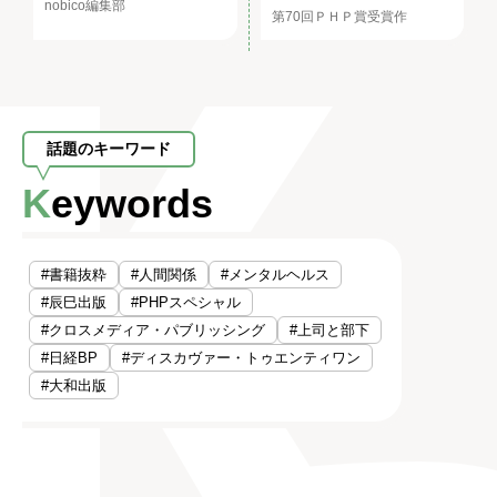
nobico編集部
第70回ＰＨＰ賞受賞作
話題のキーワード
Keywords
#書籍抜粋
#人間関係
#メンタルヘルス
#辰巳出版
#PHPスペシャル
#クロスメディア・パブリッシング
#上司と部下
#日経BP
#ディスカヴァー・トゥエンティワン
#大和出版