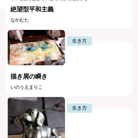
絶望型平和主義
なかむた
生き方
描き屑の瞬き
いのうえまりこ
生き方