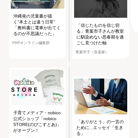
沖縄発の児童書が描
く“本土とは違う日常”
「信じたものを信じ切
「教科書に電車が出てく
る」青葉市子さんが教室
るのが不思議だった」
に馴染めない思春期を過
ごし見つけた軸
PHPオンライン編集部
青葉市子（音楽家）
子育てメディア・nobico
公式ショップ「nobico
「ありがとう」の一言の
STORE(のびこすとあ)」
ために...エッセイ「生き
がオープン！
る」