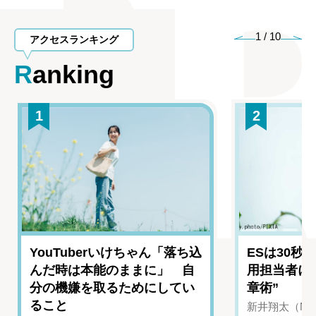
1
/
10
アクセスランキング
Ranking
1
2
YouTuberいけちゃん「落ち込
ESは30秒
んだ時は本能のままに」 自
用担当者に
分の機嫌を取るためにしてい
章術”
ること
新井翔太（NIN