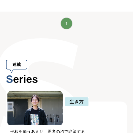
1
連載
Series
生き方
平和を願うあまり、思考の沼で絶望する