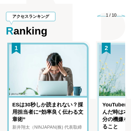
1
/
10
アクセスランキング
Ranking
1
2
ESは30秒しか読まれない？採
YouTub
用担当者に“効率良く伝わる文
んだ時は本
章術”
分の機嫌を
ること
新井翔太（NINJAPAN(株) 代表取締