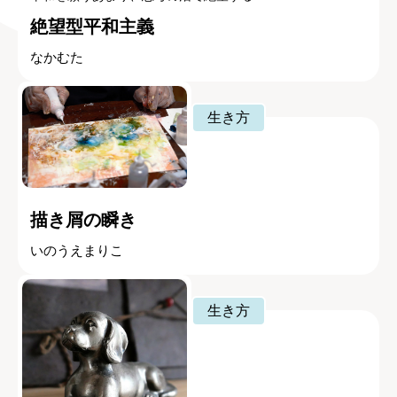
絶望型平和主義
なかむた
生き方
描き屑の瞬き
いのうえまりこ
生き方