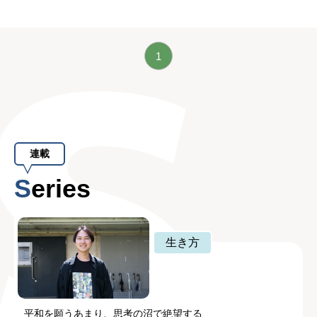
1
連載
Series
生き方
平和を願うあまり、思考の沼で絶望する