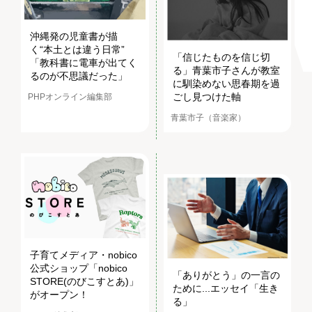
沖縄発の児童書が描
く“本土とは違う日常”
「信じたものを信じ切
「教科書に電車が出てく
る」青葉市子さんが教室
るのが不思議だった」
に馴染めない思春期を過
ごし見つけた軸
PHPオンライン編集部
青葉市子（音楽家）
子育てメディア・nobico
公式ショップ「nobico
「ありがとう」の一言の
STORE(のびこすとあ)」
ために...エッセイ「生き
がオープン！
る」