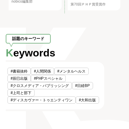
nobico編集部
第70回ＰＨＰ賞受賞作
話題のキーワード
Keywords
#書籍抜粋
#人間関係
#メンタルヘルス
#辰巳出版
#PHPスペシャル
#クロスメディア・パブリッシング
#日経BP
#上司と部下
#ディスカヴァー・トゥエンティワン
#大和出版