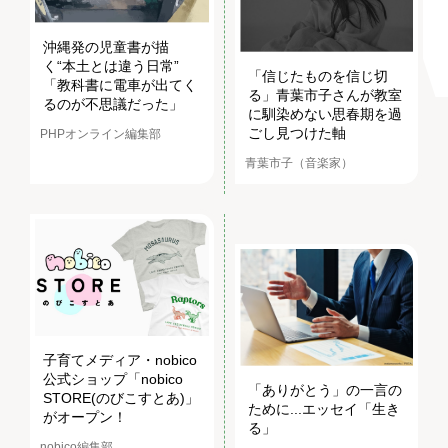
沖縄発の児童書が描
く“本土とは違う日常”
「信じたものを信じ切
「教科書に電車が出てく
る」青葉市子さんが教室
るのが不思議だった」
に馴染めない思春期を過
ごし見つけた軸
PHPオンライン編集部
青葉市子（音楽家）
子育てメディア・nobico
公式ショップ「nobico
「ありがとう」の一言の
STORE(のびこすとあ)」
ために...エッセイ「生き
がオープン！
る」
nobico編集部