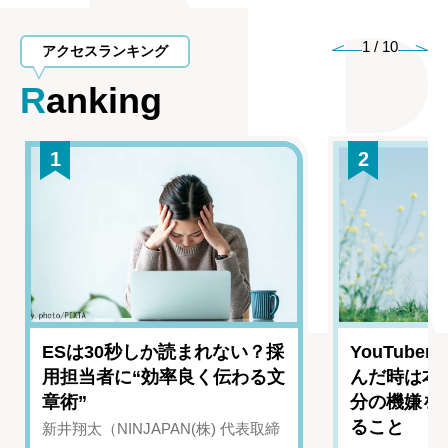
1
/
10
アクセスランキング
Ranking
1
2
ESは30秒しか読まれない？採
YouTub
用担当者に“効率良く伝わる文
んだ時は本
章術”
分の機嫌を
ること
新井翔太（NINJAPAN(株) 代表取締