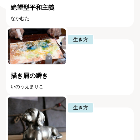
絶望型平和主義
なかむた
生き方
描き屑の瞬き
いのうえまりこ
生き方