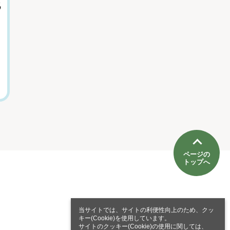
化
『虐幸のくるちゃ
教える自分でも気
ん』作者が語る、
づけない特徴
母親を悪人にしな
内藤誼人（心理学者）
かった理由
木陰ひな田(漫画家)
ページの
トップへ
当サイトでは、サイトの利便性向上のため、クッ
キー(Cookie)を使用しています。
サイトのクッキー(Cookie)の使用に関しては、