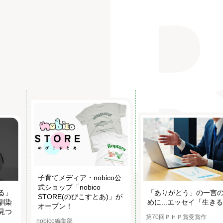
子育てメディア・nobico公
式ショップ「nobico
る」
「ありがとう」の一言
STORE(のびこすとあ)」が
馴染
めに...エッセイ「生き
オープン！
見つ
第70回ＰＨＰ賞受賞作
nobico編集部