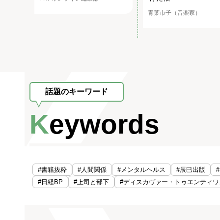
青葉市子（音楽家）
話題のキーワード
Keywords
#書籍抜粋
#人間関係
#メンタルヘルス
#辰巳出版
#日経BP
#上司と部下
#ディスカヴァー・トゥエンティワ