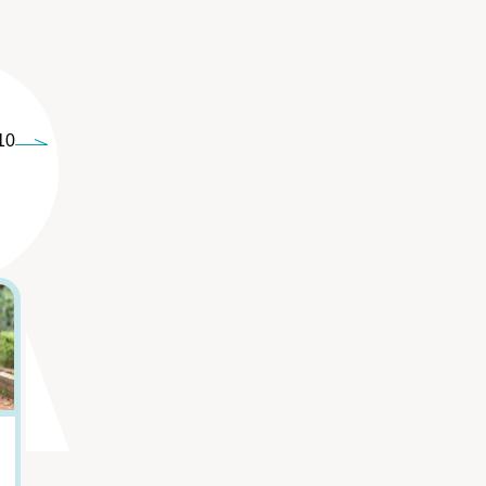
10
5
6
「親をただ悪く描
｢体臭｣で性格がわ
きたくなかった」
かる？ 心理学者が