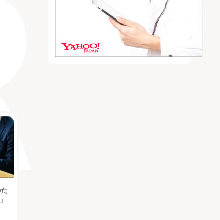
のた
る」