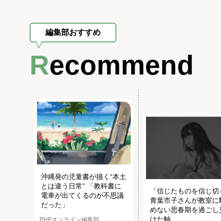
編集部おすすめ
Recommend
沖縄発の児童書が描く“本土
とは違う日常” 「教科書に
「信じたものを信じ切
電車が出てくるのが不思議
青葉市子さんが教室に
だった」
めない思春期を過ごし
けた軸
PHPオンライン編集部