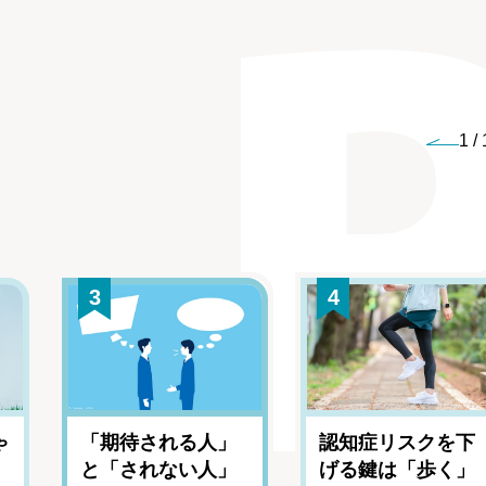
1
/
3
4
ゃ
「期待される人」
認知症リスクを下
と「されない人」
げる鍵は「歩く」