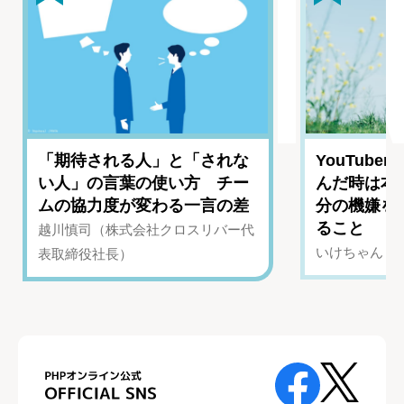
「期待される人」と「されな
YouTub
い人」の言葉の使い方 チー
んだ時は本
ムの協力度が変わる一言の差
分の機嫌を
ること
越川慎司（株式会社クロスリバー代
いけちゃん（Yo
表取締役社長）