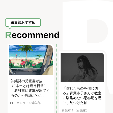
編集部おすすめ
Recommend
沖縄発の児童書が描
く“本土とは違う日常”
「信じたものを信じ切
「教科書に電車が出てく
る」青葉市子さんが教室
るのが不思議だった」
に馴染めない思春期を過
ごし見つけた軸
PHPオンライン編集部
青葉市子（音楽家）