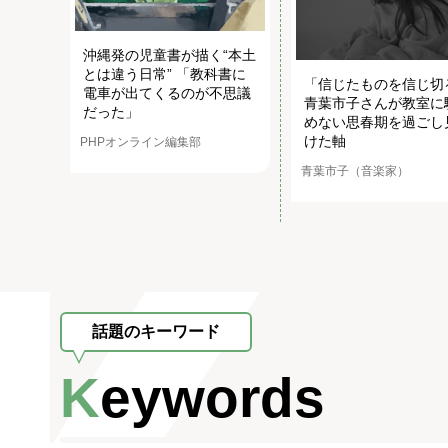
沖縄発の児童書が描く“本土
とは違う日常” 「教科書に
「信じたものを信じ切
電車が出てくるのが不思議
青葉市子さんが教室に
だった」
めない思春期を過ごし
けた軸
PHPオンライン編集部
青葉市子（音楽家）
話題のキーワード
Keywords