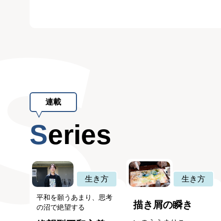
連載
Series
生き方
生き方
平和を願うあまり、思考
描き屑の瞬き
の沼で絶望する