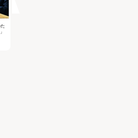
のた
る」