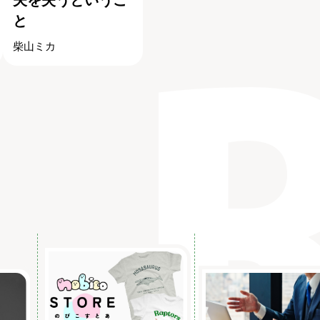
と
柴山ミカ