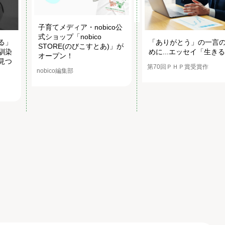
子育てメディア・nobico公
式ショップ「nobico
る」
「ありがとう」の一言
STORE(のびこすとあ)」が
馴染
めに...エッセイ「生き
オープン！
見つ
第70回ＰＨＰ賞受賞作
nobico編集部