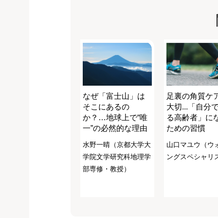
なぜ「富士山」は
足裏の角質ケ
そこにあるの
大切...「自分
か？…地球上で“唯
る高齢者」に
一”の必然的な理由
ための習慣
水野一晴（京都大学大
山口マユウ（ウ
学院文学研究科地理学
ングスペシャリ
部専修・教授）