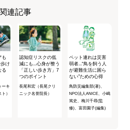
関連記事
アも
認知症リスクの低
ペット連れは災害
で歩け
減にも...心身が整う
弱者...“鳥を飼う人
なる
「正しい歩き方」7
が避難生活に困ら
つのポイント
ない”ための心得
ォーキ
長尾和宏（長尾クリ
鳥防災編集部(著)、
スト）
ニック名誉院長）
NPO法人ANICE、小嶋
篤史、梅川千尋(監
修)、富田園子(編集)