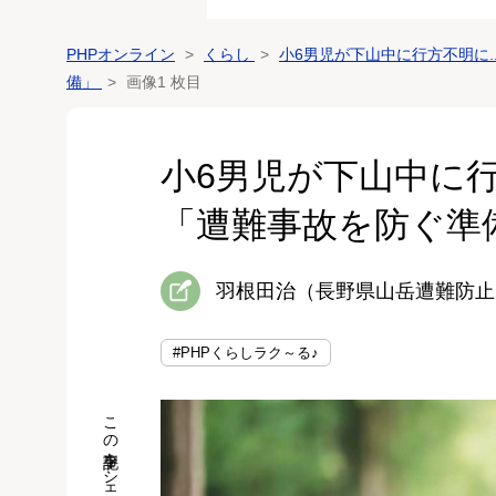
PHPオンライン
くらし
小6男児が下山中に行方不明に.
備」
画像1 枚目
小6男児が下山中に行
「遭難事故を防ぐ準
羽根田治（長野県山岳遭難防止
#PHPくらしラク～る♪
この記事をシェア