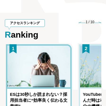
1
/
10
アクセスランキング
Ranking
1
2
ESは30秒しか読まれない？採
YouTub
用担当者に“効率良く伝わる文
んだ時は本