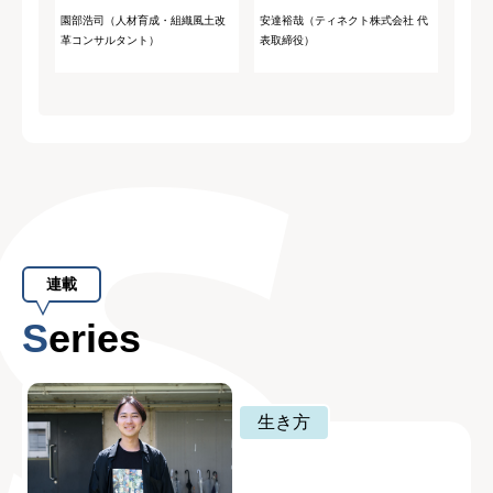
園部浩司（人材育成・組織風土改
安達裕哉（ティネクト株式会社 代
革コンサルタント）
表取締役）
連載
Series
生き方