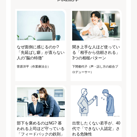
なぜ面倒に感じるのか?
聞き上手な人ほど使ってい
「先延ばし癖」が直らない
る「相手から信頼される」
人の“脳の特徴”
3つの相槌パターン
菅原洋平（作業療法士）
下間都代子（声・話し方の総合プ
ロデューサー）
部下を褒めるのはNG? 慕
出世したくない若手が、40
われる上司ほど守っている
代で「できない人認定」さ
「フィードバックの鉄則」
れる危険性