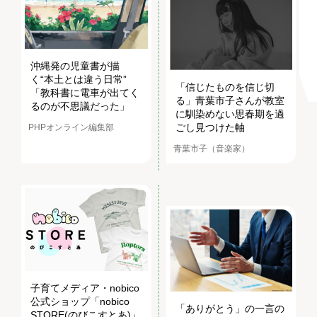
沖縄発の児童書が描
く“本土とは違う日常”
「信じたものを信じ切
「教科書に電車が出てく
る」青葉市子さんが教室
るのが不思議だった」
に馴染めない思春期を過
ごし見つけた軸
PHPオンライン編集部
青葉市子（音楽家）
子育てメディア・nobico
公式ショップ「nobico
「ありがとう」の一言の
STORE(のびこすとあ)」