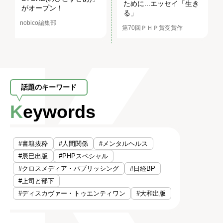
ために...エッセイ「生き
がオープン！
る」
nobico編集部
第70回ＰＨＰ賞受賞作
話題のキーワード
Keywords
#書籍抜粋
#人間関係
#メンタルヘルス
#辰巳出版
#PHPスペシャル
#クロスメディア・パブリッシング
#日経BP
#上司と部下
#ディスカヴァー・トゥエンティワン
#大和出版