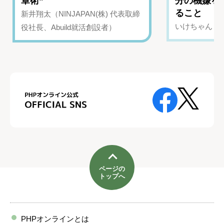
章術”
分の機嫌を
ること
新井翔太（NINJAPAN(株) 代表取締
いけちゃん（Yo
役社長、Abuild就活創設者）
ページの
トップへ
PHPオンラインとは