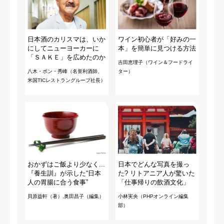
日本酒のカリスマは、いか
ワイン初心者が「好みの一
にしてニューヨーカーに
本」を簡単に見つける方法
「ＳＡＫＥ」を広めたのか
吉田恵理子（ワイン＆フードライ
八木・ボン・秀峰（名誉利酒師、
ター）
米国TICレストラングループ社長）
おかずはご飯より少なく...
日本でどんな写真を撮っ
『養生訓』が示した“日本
た? リトアニア人が驚いた
人の胃腸に合う食事”
「仕事帰りの飲酒文化」
貝原益軒（著）,奥田昌子（編集）
小林実央（PHPオンライン編集
部）