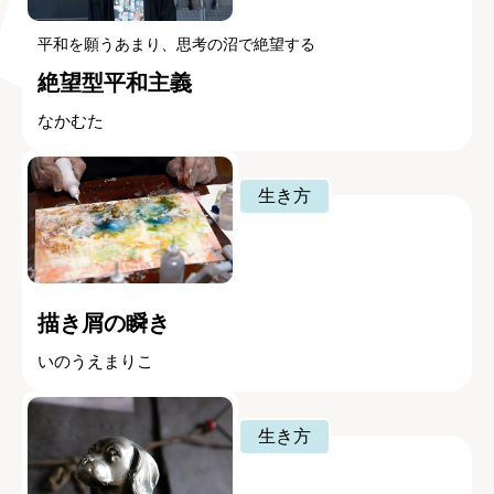
平和を願うあまり、思考の沼で絶望する
絶望型平和主義
なかむた
生き方
描き屑の瞬き
いのうえまりこ
生き方