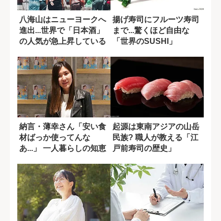
八海山はニューヨークへ
揚げ寿司にフルーツ寿司
進出...世界で「日本酒」
まで...驚くほど自由な
の人気が急上昇している
「世界のSUSHI」
理由
納言・薄幸さん「安い食
起源は東南アジアの山岳
材ばっか使ってんな
民族? 職人が教える「江
あ...」 一人暮らしの知恵
戸前寿司の歴史」
が詰まったレ...