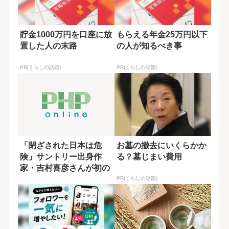
貯金1000万円を口座に放
もらえる年金25万円以下
置した人の末路
の人が知るべき事
PR(くらしの話題)
PR(くらしの話題)
「閉ざされた日本は危
お墓の撤去にいくらかか
険」サントリー出身作
る？墓じまい費用
家・吉村喜彦さんが初の
時代小説で「江戸の...
PR(くらしの話題)