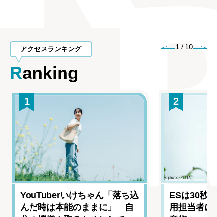
1
/
10
アクセスランキング
Ranking
1
2
YouTuberいけちゃん「落ち込
ESは30秒
んだ時は本能のままに」 自
用担当者に