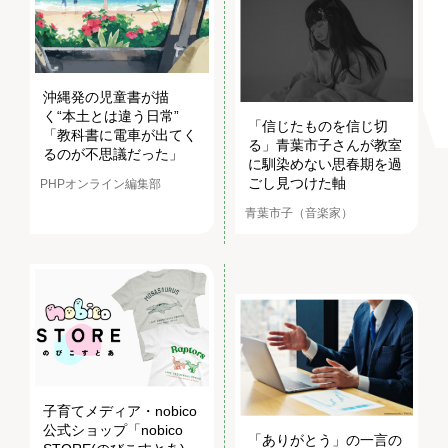
沖縄発の児童書が描
く“本土とは違う日常”
「信じたものを信じ切
「教科書に電車が出てく
る」青葉市子さんが教室
るのが不思議だった」
に馴染めない思春期を過
ごし見つけた軸
PHPオンライン編集部
青葉市子（音楽家）
子育てメディア・nobico
公式ショップ「nobico
「ありがとう」の一言の