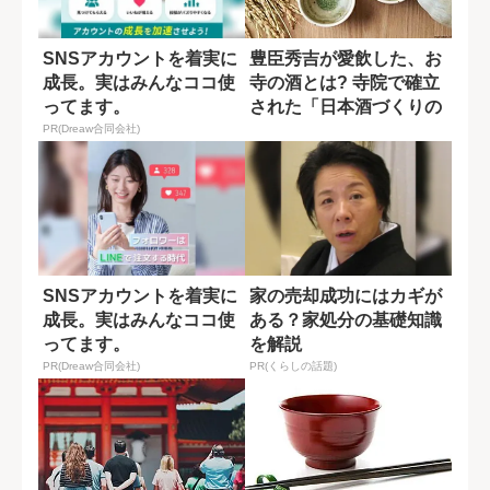
SNSアカウントを着実に
豊臣秀吉が愛飲した、お
成長。実はみんなココ使
寺の酒とは? 寺院で確立
ってます。
された「日本酒づくりの
原型」
PR(Dreaw合同会社)
SNSアカウントを着実に
家の売却成功にはカギが
成長。実はみんなココ使
ある？家処分の基礎知識
ってます。
を解説
PR(Dreaw合同会社)
PR(くらしの話題)