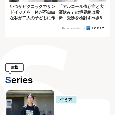
いつかピクニックでサン
「アルコール依存症と大
ドイッチを 体が不自由
酒飲み」の境界線は曖
な私が二人の子どもに作
昧 受診を検討すべき6
りたいお弁当
つの基準
Recommended by
連載
Series
生き方