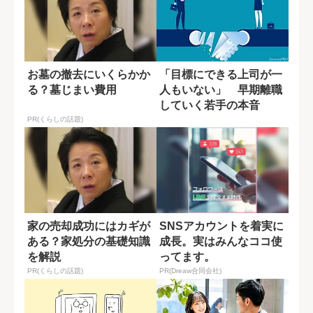
お墓の撤去にいくらかか
「目標にできる上司が一
る？墓じまい費用
人もいない」 早期離職
していく若手の本音
PR(くらしの話題)
家の売却成功にはカギが
SNSアカウントを着実に
ある？家処分の基礎知識
成長。実はみんなココ使
を解説
ってます。
PR(くらしの話題)
PR(Dreaw合同会社)