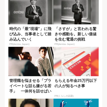
時代の「最"現場"」に飛
「さすが」と言われる驚
び込み、当事者として踏
きや感動を。新しい価値
み込んでいく
を生む電通の挑戦
PR(dentsu Japan)
PR(dentsu Japan)
管理職を悩ませる「プラ
もらえる年金25万円以下
イベートな話も嫌がる若
の人が知るべき事
手」 一体何を話せばい
いのか?
PR(くらしの話題)