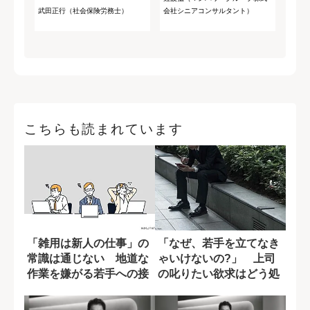
武田正行（社会保険労務士）
会社シニアコンサルタント）
こちらも読まれています
「雑用は新人の仕事」の
「なぜ、若手を立てなき
常識は通じない 地道な
ゃいけないの?」 上司
作業を嫌がる若手への接
の叱りたい欲求はどう処
し方
理すべきか