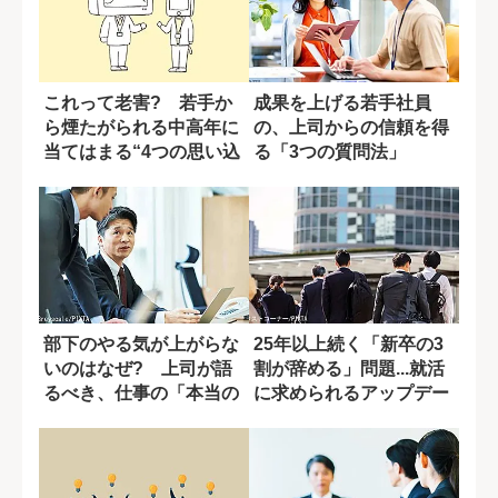
これって老害? 若手か
成果を上げる若手社員
ら煙たがられる中高年に
の、上司からの信頼を得
当てはまる“4つの思い込
る「3つの質問法」
み”
部下のやる気が上がらな
25年以上続く「新卒の3
いのはなぜ? 上司が語
割が辞める」問題...就活
るべき、仕事の「本当の
に求められるアップデー
意味」
トとは?