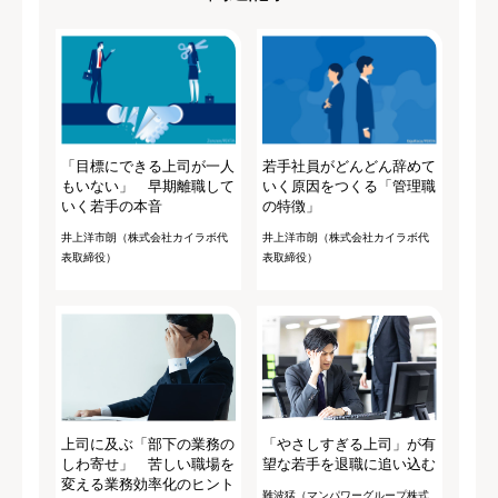
「目標にできる上司が一人
若手社員がどんどん辞めて
もいない」 早期離職して
いく原因をつくる「管理職
いく若手の本音
の特徴」
井上洋市朗（株式会社カイラボ代
井上洋市朗（株式会社カイラボ代
表取締役）
表取締役）
上司に及ぶ「部下の業務の
「やさしすぎる上司」が有
しわ寄せ」 苦しい職場を
望な若手を退職に追い込む
変える業務効率化のヒント
難波猛（マンパワーグループ株式