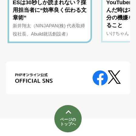
ESは30秒しか読まれない？採
YouTub
用担当者に“効率良く伝わる文
んだ時は本
章術”
分の機嫌を
ること
新井翔太（NINJAPAN(株) 代表取締
いけちゃん（Yo
役社長、Abuild就活創設者）
ページの
トップへ