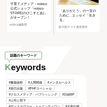
子育てメディア・nobico
公式ショップ「nobico
「ありがとう」の一言の
STORE(のびこすとあ)」
ために...エッセイ「生き
がオープン！
る」
nobico編集部
第70回ＰＨＰ賞受賞作
話題のキーワード
Keywords
#書籍抜粋
#人間関係
#メンタルヘルス
#辰巳出版
#PHPスペシャル
#クロスメディア・パブリッシング
#日経BP
#上司と部下
#ディスカヴァー・トゥエンティワン
#大和出版