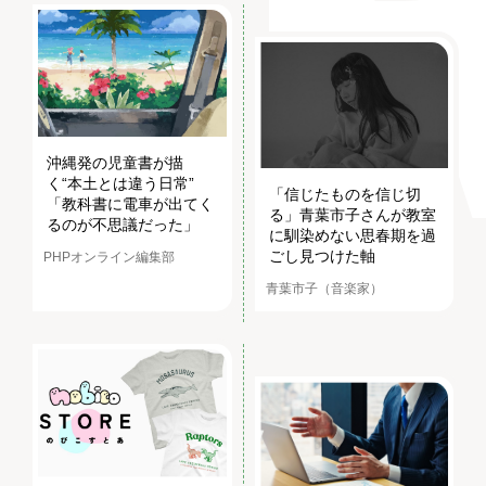
沖縄発の児童書が描
く“本土とは違う日常”
「信じたものを信じ切
「教科書に電車が出てく
る」青葉市子さんが教室
るのが不思議だった」
に馴染めない思春期を過
ごし見つけた軸
PHPオンライン編集部
青葉市子（音楽家）