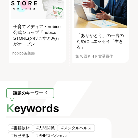
子育てメディア・nobico
公式ショップ「nobico
「ありがとう」の一言の
STORE(のびこすとあ)」
ために...エッセイ「生き
がオープン！
る」
nobico編集部
第70回ＰＨＰ賞受賞作
話題のキーワード
Keywords
#書籍抜粋
#人間関係
#メンタルヘルス
#辰巳出版
#PHPスペシャル