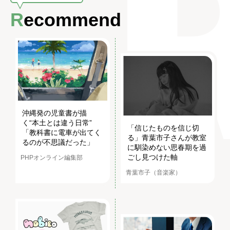
Recommend
沖縄発の児童書が描
く“本土とは違う日常”
「信じたものを信じ切
「教科書に電車が出てく
る」青葉市子さんが教室
るのが不思議だった」
に馴染めない思春期を過
ごし見つけた軸
PHPオンライン編集部
青葉市子（音楽家）