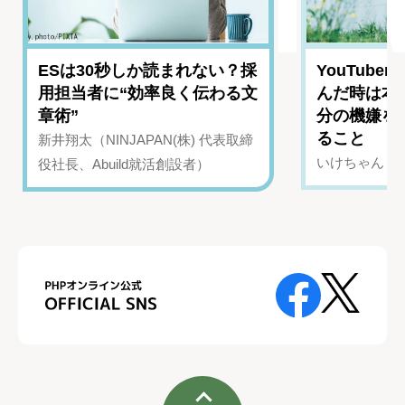
ESは30秒しか読まれない？採
YouTub
用担当者に“効率良く伝わる文
んだ時は本
章術”
分の機嫌を
ること
新井翔太（NINJAPAN(株) 代表取締
いけちゃん（Yo
役社長、Abuild就活創設者）