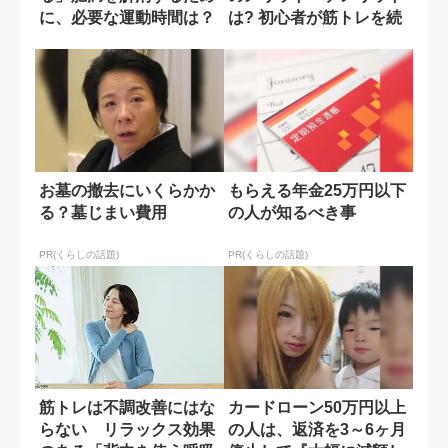
に、必要な運動時間は？
は? 初心者が筋トレを続
ける3つのコ...
お墓の撤去にいくらかか
もらえる年金25万円以下
る？墓じまい費用
の人が知るべき事
PR(くらしの話題)
PR(くらしの話題)
筋トレは不調改善にはな
カードローン50万円以上
らない リラックス効果
の人は、返済を3～6ヶ月