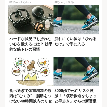
PR(Dreaw合同会社)
PR(くらしの話題)
ハードな状況でも折れな
疲れにくい体は「ひねる
い心を鍛えるには？ 効果
だけ」で手に入る
的な筋トレの習慣
食べ過ぎで体重増加の原
8000歩で死亡リスク激
因は“むくみ” 脂肪をつ
減！「横断歩道をちょっ
けない48時間以内のリセ
と早歩き」からの新習慣
ット法