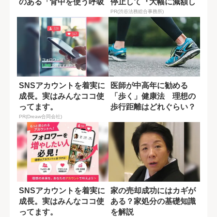
のある「背中を使う呼吸
停止して『大幅に減額し
法」
てから返済...
PR(渋谷法務総合事務所)
SNSアカウントを着実に
医師が中高年に勧める
成長。実はみんなココ使
「歩く」健康法 理想の
ってます。
歩行距離はどれぐらい？
PR(Dreaw合同会社)
SNSアカウントを着実に
家の売却成功にはカギが
成長。実はみんなココ使
ある？家処分の基礎知識
ってます。
を解説