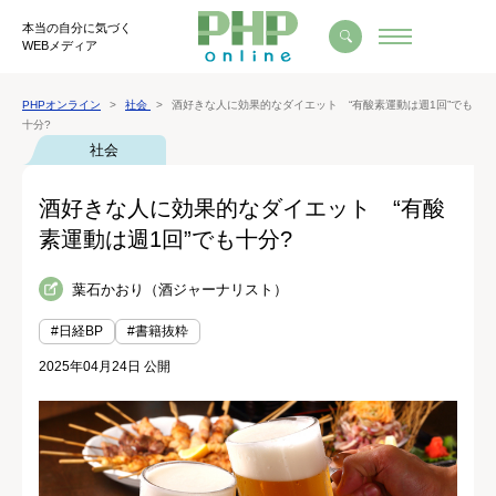
本当の自分に気づく
WEBメディア
PHPオンライン
社会
酒好きな人に効果的なダイエット “有酸素運動は週1回”でも
十分?
社会
酒好きな人に効果的なダイエット “有酸
素運動は週1回”でも十分?
葉石かおり（酒ジャーナリスト）
#日経BP
#書籍抜粋
2025年04月24日 公開