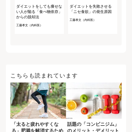
ダイエットをしても痩せな
ダイエットを失敗させる
い人が陥る「食べ物依存」
「ニセ食欲」の発生原因
からの脱却法
工藤孝文（内科医）
工藤孝文（内科医）
こちらも読まれています
「太ると疲れやすくな
話題の「コンビニジム」
る」肥満を解消するため
のメリット・デメリット