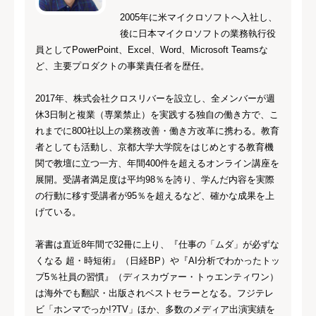
2005年に米マイクロソフトへ入社し、
後に日本マイクロソフトの業務執行役
員としてPowerPoint、Excel、Word、Microsoft Teamsな
ど、主要プロダクトの事業責任者を歴任。
2017年、株式会社クロスリバーを設立し、全メンバーが週
休3日制と複業（専業禁止）を実践する独自の働き方で、こ
れまでに800社以上の業務改善・働き方改革に携わる。教育
者としても活動し、京都大学大学院をはじめとする教育機
関で教壇に立つ一方、年間400件を超えるオンライン講座を
展開。受講者満足度は平均98％を誇り、学んだ内容を実際
の行動に移す受講者が95％を超えるなど、確かな成果を上
げている。
著書は直近8年間で32冊に上り、『仕事の「ムダ」が必ずな
くなる 超・時短術』（日経BP）や『AI分析でわかったトッ
プ5％社員の習慣』（ディスカヴァー・トゥエンティワン）
は海外でも翻訳・出版されベストセラーとなる。フジテレ
ビ「ホンマでっか!?TV」ほか、多数のメディア出演実績を