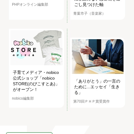
ごし見つけた軸
PHPオンライン編集部
青葉市子（音楽家）
子育てメディア・nobico
公式ショップ「nobico
「ありがとう」の一言の
STORE(のびこすとあ)」
ために...エッセイ「生き
がオープン！
る」
nobico編集部
第70回ＰＨＰ賞受賞作