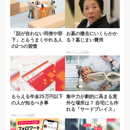
「話が合わない同僚や部
お墓の撤去にいくらかか
下」ともうまくやれる人
る？墓じまい費用
の2つの習慣
PR(くらしの話題)
もらえる年金25万円以下
集中力が劇的に高まる意
の人が知るべき事
外な場所は？ 自宅にも作
れる「サードプレイス」
PR(くらしの話題)