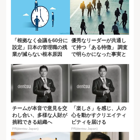
「根拠なく会議を60分に
優秀なリーダーが共通し
設定」日本の管理職の残
て持つ「ある特徴」 調査
業が減らない根本原因
で明らかになった事実と
は？
チームが本音で意見を交
「楽しさ」を感じ、人の
わし合い、多様な人財が
心を動かすクリエイティ
挑戦できる組織へ
ビティを届ける
PR(dentsu Japan)
PR(dentsu Japan)