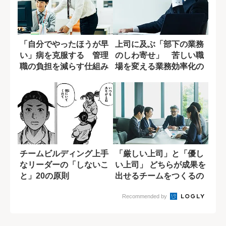
「自分でやったほうが早
上司に及ぶ「部下の業務
い」病を克服する 管理
のしわ寄せ」 苦しい職
職の負担を減らす仕組み
場を変える業務効率化の
づくり
ヒント
チームビルディング上手
「厳しい上司」と「優し
なリーダーの「しないこ
い上司」 どちらが成果を
と」20の原則
出せるチームをつくるの
か
Recommended by