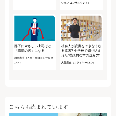
ション コンサルタント）
部下にやさしい上司ほど
社会人が読書をできなくな
「職場の害」になる
る原因? 中学校で刷り込ま
れた“理想的な本の読み方”
相原孝夫（人事・組織コンサルタ
ント）
大賀康史（フライヤーCEO）
こちらも読まれています