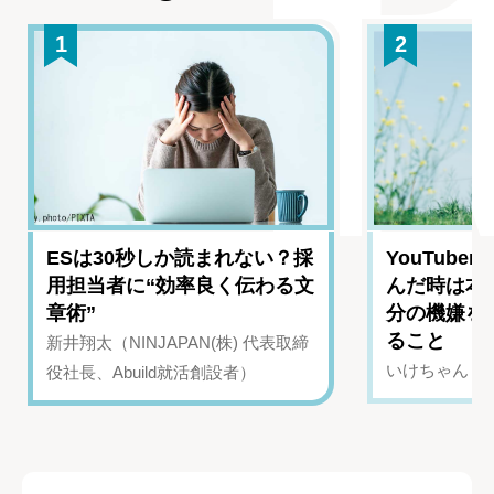
1
2
ESは30秒しか読まれない？採
YouTub
用担当者に“効率良く伝わる文
んだ時は本
章術”
分の機嫌を
ること
新井翔太（NINJAPAN(株) 代表取締
いけちゃん（Yo
役社長、Abuild就活創設者）