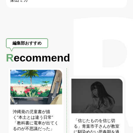
編集部おすすめ
Recommend
沖縄発の児童書が描
く“本土とは違う日常”
「信じたものを信じ切
「教科書に電車が出てく
る」青葉市子さんが教室
るのが不思議だった」
に馴染めない思春期を過