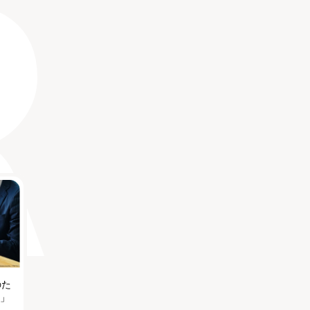
のた
る」