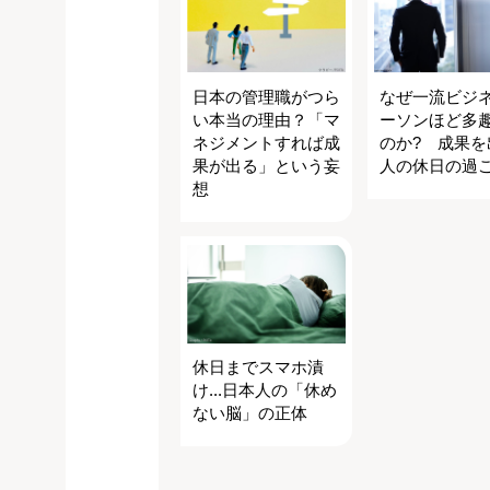
日本の管理職がつら
なぜ一流ビジ
い本当の理由？「マ
ーソンほど多
ネジメントすれば成
のか? 成果を
果が出る」という妄
人の休日の過
想
休日までスマホ漬
け...日本人の「休め
ない脳」の正体