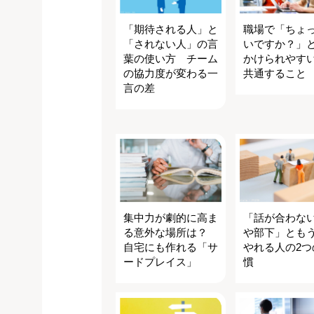
「期待される人」と
職場で「ちょ
「されない人」の言
いですか？」
葉の使い方 チーム
かけられやす
の協力度が変わる一
共通すること
言の差
集中力が劇的に高ま
「話が合わな
る意外な場所は？
や部下」とも
自宅にも作れる「サ
やれる人の2つ
ードプレイス」
慣