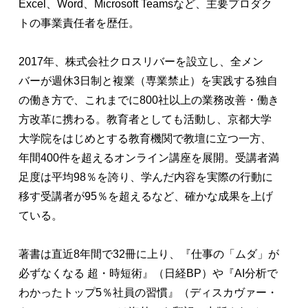
Excel、Word、Microsoft Teamsなど、主要プロダク
トの事業責任者を歴任。
2017年、株式会社クロスリバーを設立し、全メン
バーが週休3日制と複業（専業禁止）を実践する独自
の働き方で、これまでに800社以上の業務改善・働き
方改革に携わる。教育者としても活動し、京都大学
大学院をはじめとする教育機関で教壇に立つ一方、
年間400件を超えるオンライン講座を展開。受講者満
足度は平均98％を誇り、学んだ内容を実際の行動に
移す受講者が95％を超えるなど、確かな成果を上げ
ている。
著書は直近8年間で32冊に上り、『仕事の「ムダ」が
必ずなくなる 超・時短術』（日経BP）や『AI分析で
わかったトップ5％社員の習慣』（ディスカヴァー・