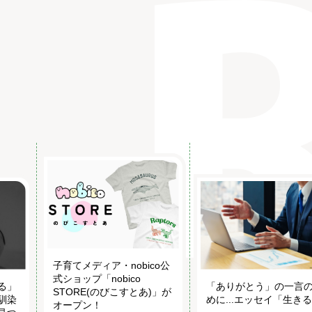
子育てメディア・nobico公
式ショップ「nobico
る」
「ありがとう」の一言
STORE(のびこすとあ)」が
馴染
めに...エッセイ「生き
オープン！