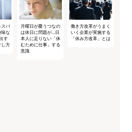
ネスパ
月曜日が憂うつなの
働き方改革がうまく
趣味な
は休日に問題が...日
いく企業が実施する
出す
本人に足りない「休
「休み方改革」とは
ごし方
むために仕事」する
意識