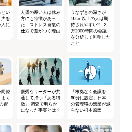
っとい
人望の厚い人は休み
うなずきの深さが
と声を
方にも特徴があっ
10cm以上の人は期
い人に
た ストレス発散の
待されやすい? 3
仕方で差がつく理由
万2000時間の会議
を分析して判明した
こと
い同僚
優秀なリーダーが共
「根拠なく会議を
うまく
通して持つ「ある特
60分に設定」日本
の習
徴」 調査で明らか
の管理職の残業が減
になった事実とは？
らない根本原因