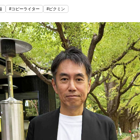
巌
#コピーライター
#ピクミン