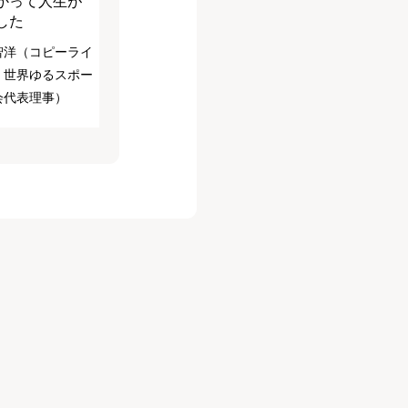
かって人生が
した
智洋（コピーライ
・世界ゆるスポー
会代表理事）