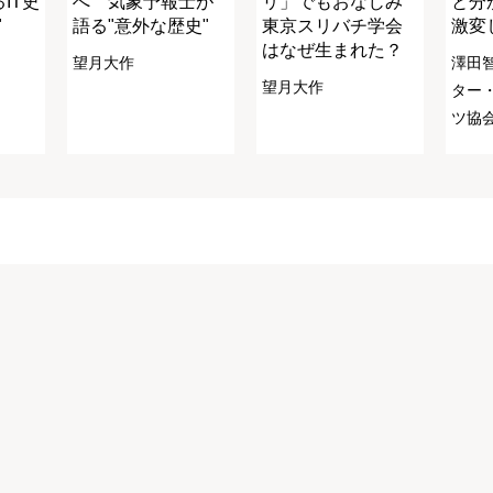
IT史
へ 気象予報士が
リ」でもおなじみ
と分
"
語る"意外な歴史"
東京スリバチ学会
激変
はなぜ生まれた？
望月大作
澤田
望月大作
ター
ツ協