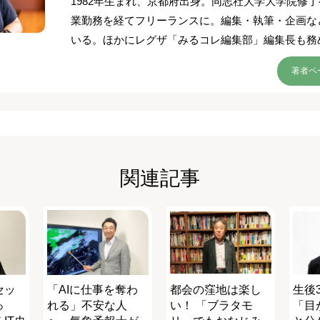
1982年生まれ、京都府出身。同志社大学大学院修
業勤務を経てフリーランスに。編集・執筆・企画な
いる。ほかにレグザ「みるコレ編集部」編集長も務
著者ペ
関連記事
セッ
「AIに仕事を奪わ
都会の窪地は楽し
生後
っ
れる」不安な人
い！ 「ブラタモ
「目