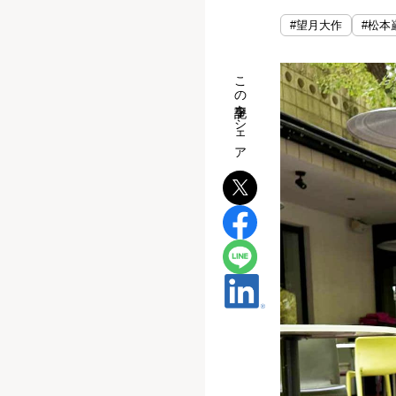
#望月大作
#松本
この記事をシェア