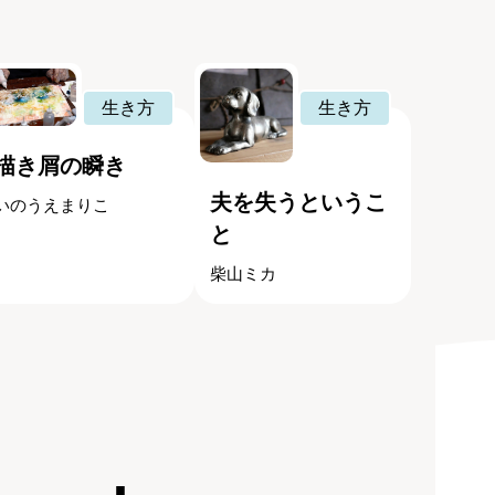
生き方
生き方
描き屑の瞬き
夫を失うというこ
いのうえまりこ
と
柴山ミカ