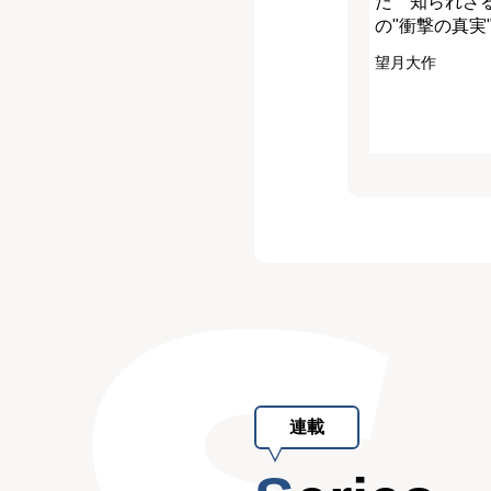
た 知られざる
の"衝撃の真実
望月大作
連載