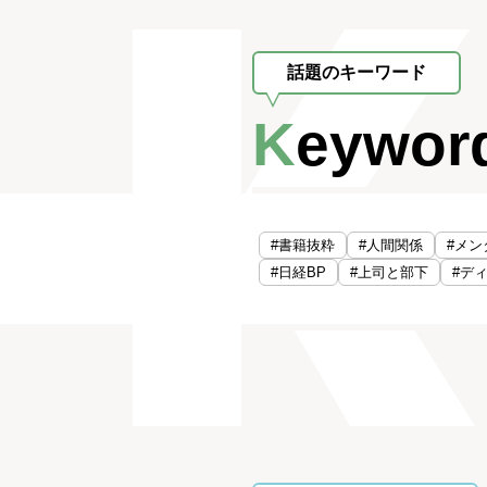
話題のキーワード
Keywor
#書籍抜粋
#人間関係
#メン
#日経BP
#上司と部下
#デ