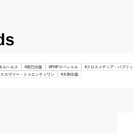
ds
タルヘルス
#辰巳出版
#PHPスペシャル
#クロスメディア・パブリ
ィスカヴァー・トゥエンティワン
#大和出版