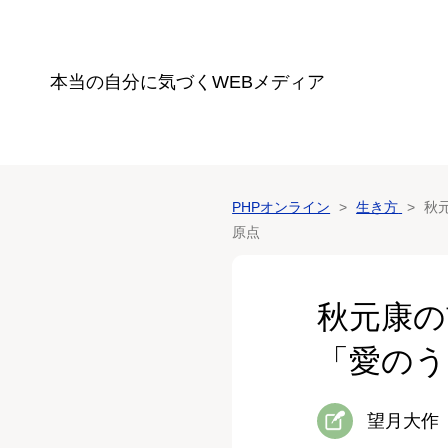
本当の自分に気づく
WEBメディア
PHPオンライン
生き方
秋
原点
秋元康の
「愛のう
望月大作