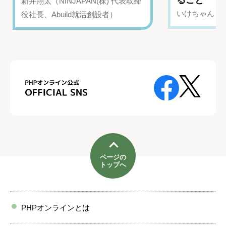
ること
新井翔太（NINJAPAN(株) 代表取締
いけちゃん（Yo
役社長、Abuild就活創設者）
ページの
トップへ
PHPオンラインとは