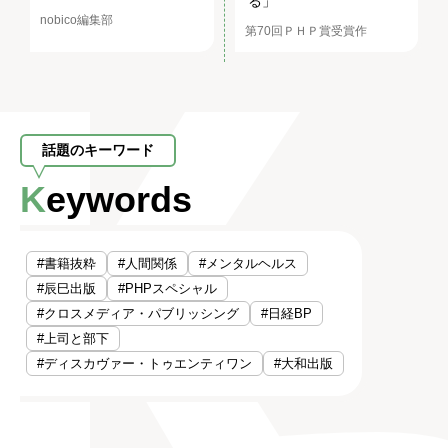
る」
nobico編集部
第70回ＰＨＰ賞受賞作
話題のキーワード
Keywords
#書籍抜粋
#人間関係
#メンタルヘルス
#辰巳出版
#PHPスペシャル
#クロスメディア・パブリッシング
#日経BP
#上司と部下
#ディスカヴァー・トゥエンティワン
#大和出版