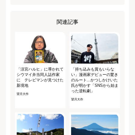
関連記事
「涼宮ハルヒ」に導かれて
「持ち込みも賞もいらな
シウマイ弁当同人誌作家
い」漫画家デビューの驚き
に テレビマンが見つけた
のルート...かつしかけいた
新境地
氏が明かす「SNSから始ま
った逆転劇」
望月大作
望月大作