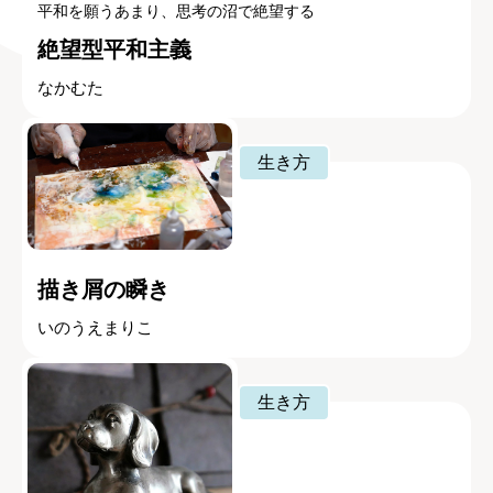
平和を願うあまり、思考の沼で絶望する
絶望型平和主義
なかむた
生き方
描き屑の瞬き
いのうえまりこ
生き方