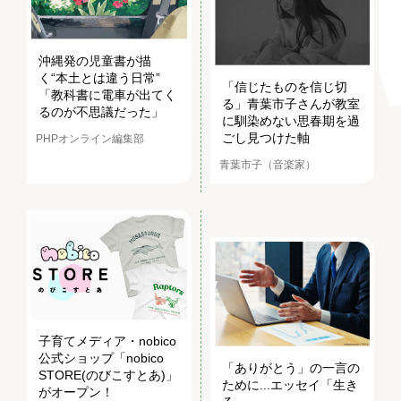
沖縄発の児童書が描
く“本土とは違う日常”
「信じたものを信じ切
「教科書に電車が出てく
る」青葉市子さんが教室
るのが不思議だった」
に馴染めない思春期を過
ごし見つけた軸
PHPオンライン編集部
青葉市子（音楽家）
子育てメディア・nobico
公式ショップ「nobico
「ありがとう」の一言の
STORE(のびこすとあ)」
ために...エッセイ「生き
がオープン！