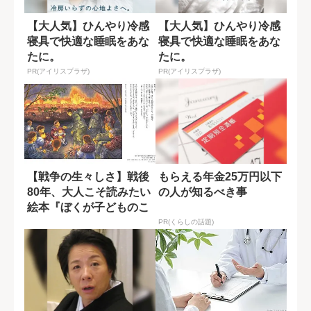
【大人気】ひんやり冷感
【大人気】ひんやり冷感
寝具で快適な睡眠をあな
寝具で快適な睡眠をあな
たに。
たに。
PR(アイリスプラザ)
PR(アイリスプラザ)
【戦争の生々しさ】戦後
もらえる年金25万円以下
80年、大人こそ読みたい
の人が知るべき事
絵本『ぼくが子どものこ
ろ戦争があっ...
PR(くらしの話題)