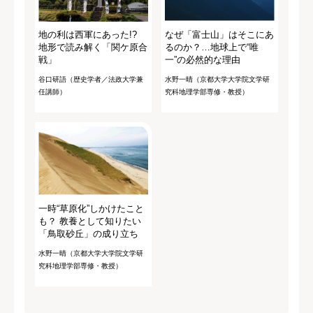
地の利は西軍にあった!?
なぜ「富士山」はそこにあ
地形で読み解く「関ケ原合
るのか？…地球上で“唯
戦」
一”の必然的な理由
谷口研語（歴史学者／法政大学兼
水野一晴（京都大学大学院文学研
任講師）
究科地理学部専修・教授）
一時“草原化”しかけたこと
も？ 教養として知りたい
「鳥取砂丘」の成り立ち
水野一晴（京都大学大学院文学研
究科地理学部専修・教授）