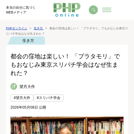
本当の自分に気づく
WEBメディア
PHPオンライン
生き方
都会の窪地は楽しい！ 「ブラタモリ」でもおなじみ東京ス
リバチ学会はなぜ生まれた？
生き方
都会の窪地は楽しい！ 「ブラタモリ」で
もおなじみ東京スリバチ学会はなぜ生ま
れた？
望月大作
#望月大作
#スリバチ学会
2026年05月08日 公開