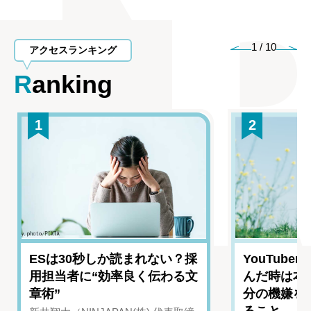
1
/
10
アクセスランキング
Ranking
1
2
ESは30秒しか読まれない？採
YouTub
用担当者に“効率良く伝わる文
んだ時は本
章術”
分の機嫌を