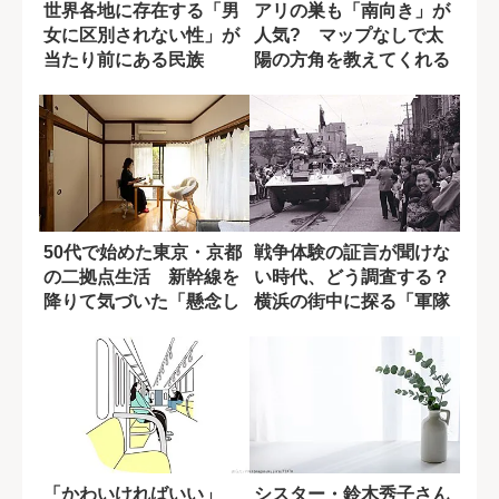
世界各地に存在する「男
アリの巣も「南向き」が
女に区別されない性」が
人気? マップなしで太
当たり前にある民族
陽の方角を教えてくれる
自然の神秘
50代で始めた東京・京都
戦争体験の証言が聞けな
の二拠点生活 新幹線を
い時代、どう調査する？
降りて気づいた「懸念し
横浜の街中に探る「軍隊
ていた失敗」...
の痕跡」
「かわいければいい」
シスター・鈴木秀子さん