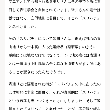
マニアとしても知られるタモリさんはその中でも坂に着
目して坂道学会と自称されています。皆川さんの場合は
坂ではなく、凸凹地形に着目して、そこを「スリバチ」
と名付けました。
その「スリバチ」について皆川さんは、例えば都心の青
山通りから一本裏に入った黒鍬谷（薬研坂）のように、
単純にくぼ地なだけではなくて、くぼ地の底には表通り
とは一味違う下町風情の全く異なる街並みがすぐ側にあ
ることが驚きだったんだそうです。
表通りとは隔絶された街が「スリバチ」の中にあったの
は体験的に非常に面白く、それが直感的に「スリバチ」
という言葉を思いつくきっかけになりました。そして皆
川さんが「スリバチ」と名付けたことが、不思議な縁を