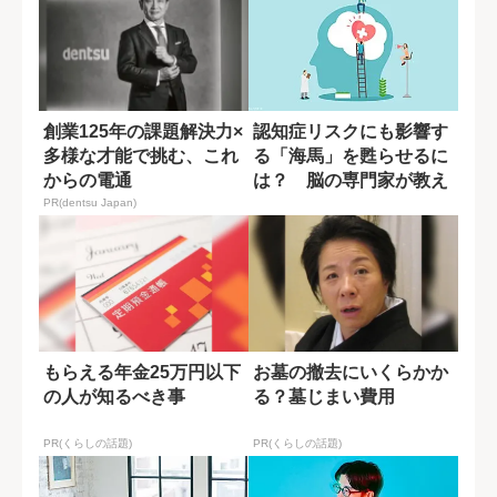
創業125年の課題解決力×
認知症リスクにも影響す
多様な才能で挑む、これ
る「海馬」を甦らせるに
からの電通
は？ 脳の専門家が教え
る運動習慣
PR(dentsu Japan)
もらえる年金25万円以下
お墓の撤去にいくらかか
の人が知るべき事
る？墓じまい費用
PR(くらしの話題)
PR(くらしの話題)