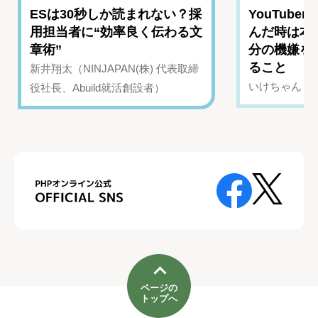
ESは30秒しか読まれない？採
YouTub
用担当者に“効率良く伝わる文
んだ時は本
章術”
分の機嫌を
ること
新井翔太（NINJAPAN(株) 代表取締
いけちゃん（Yo
役社長、Abuild就活創設者）
ページの
トップへ