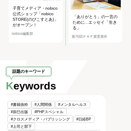
子育てメディア・nobico
公式ショップ「nobico
「ありがとう」の一言の
STORE(のびこすとあ)」
ために...エッセイ「生き
がオープン！
る」
nobico編集部
第70回ＰＨＰ賞受賞作
話題のキーワード
Keywords
#書籍抜粋
#人間関係
#メンタルヘルス
#辰巳出版
#PHPスペシャル
#クロスメディア・パブリッシング
#日経BP
#上司と部下