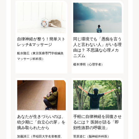
自律神経が整う！簡単スト
同じ環境でも「愚痴を言う
レッチ&マッサージ
人と言わない人」がいる理
由は？ 不思議な心理メカ
船水隆広（東京医療専門学校鍼灸
ニズム
マッサージ科科長）
榎本博明（心理学者）
あなたが生きづらいのは、
手軽に自律神経を回復させ
幼少期に「自立心の芽」を
るには？ 医師が語る「即
摘み取られたから
効性抜群の呼吸法」
加藤諦三（早稲田大学名誉教授、
菅原道仁（脳神経外科医）