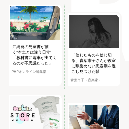
沖縄発の児童書が描
く“本土とは違う日常”
「信じたものを信じ切
「教科書に電車が出てく
る」青葉市子さんが教室
るのが不思議だった」
に馴染めない思春期を過
ごし見つけた軸
PHPオンライン編集部
青葉市子（音楽家）