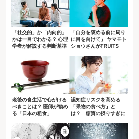
「社交的」か「内向的」
「自分を褒める前に周り
かは一目でわかる？ 心理
に目を向けて」 ヤマモト
学者が解説する判断基準
ショウさんがFRUITS
ZIPP...
老後の食生活で心がける
認知症リスクを高める
べきことは？ 医師が勧め
「果物の食べ方」と
る「日本の粗食」
は？ 糖質の摂りすぎに
潜む盲点