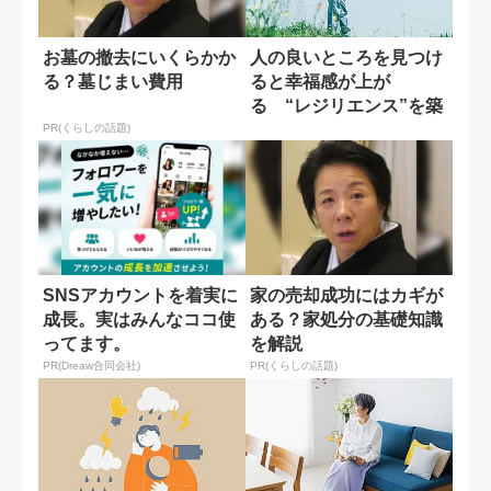
お墓の撤去にいくらかか
人の良いところを見つけ
る？墓じまい費用
ると幸福感が上が
る “レジリエンス”を築
く身近な方法
PR(くらしの話題)
SNSアカウントを着実に
家の売却成功にはカギが
成長。実はみんなココ使
ある？家処分の基礎知識
ってます。
を解説
PR(Dreaw合同会社)
PR(くらしの話題)