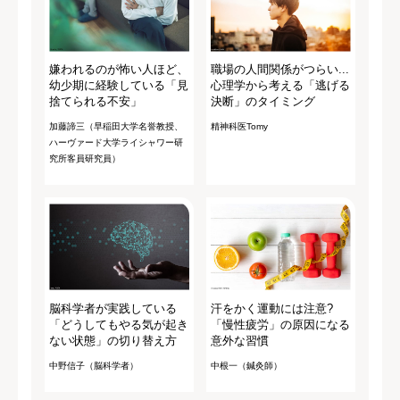
嫌われるのが怖い人ほど、
職場の人間関係がつらい...
幼少期に経験している「見
心理学から考える「逃げる
捨てられる不安」
決断」のタイミング
加藤諦三（早稲田大学名誉教授、
精神科医Tomy
ハーヴァード大学ライシャワー研
究所客員研究員）
脳科学者が実践している
汗をかく運動には注意?
「どうしてもやる気が起き
「慢性疲労」の原因になる
ない状態」の切り替え方
意外な習慣
中野信子（脳科学者）
中根一（鍼灸師）