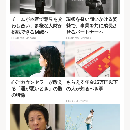
チームが本音で意見を交
現状を疑い問いかける姿
わし合い、多様な人財が
勢で、事業を共に成長さ
挑戦できる組織へ
せるパートナーへ
PR(dentsu Japan)
PR(dentsu Japan)
心理カウンセラーが教え
もらえる年金25万円以下
る「運が悪いとき」の脳
の人が知るべき事
の特徴
PR(くらしの話題)