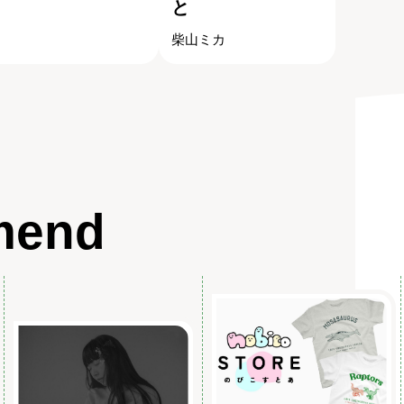
と
柴山ミカ
mend