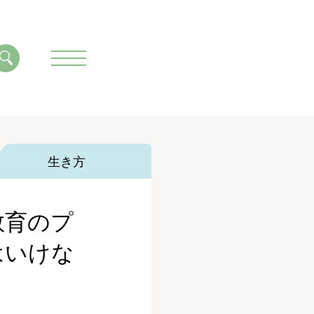
生き方
教育のプ
はいけな