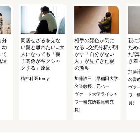
自分
同居せざるをえな
相手の顔色が気に
親に
、幼
い親と離れたい...大
なる...交流分析が明
ため
して
人になっても「親
かす「自分がない
た“
気遣
子関係がギクシャ
人」が見てきた親
き着
クする」原因
の態度
加藤
）
精神科医Tomy
加藤諦三（早稲田大学
名誉
名誉教授、元ハー
ヴァ
ヴァード大学ライシャ
ワー
ワー研究所客員研究
員）
員）