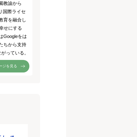
園教諭から
ーリ国際ライセ
教育を融合し
を幸せにする
oogleをは
たちから支持
ながっている。
ージを見る