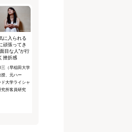
気に入られる
に頑張ってき
真面目な人”が行
く挫折感
諦三（早稲田大学
教授、元ハー
ード大学ライシャ
研究所客員研究