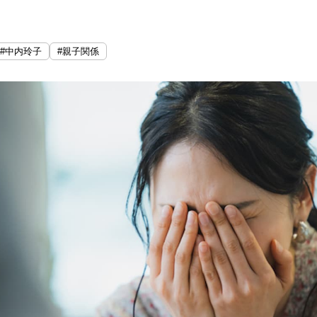
#中内玲子
#親子関係