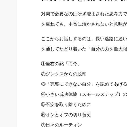
対局で必要なのは研ぎ澄まされた思考力
を重ねても、本番に活かされないと意味
ここからお話しするのは、長い迷路に迷
を通してたどり着いた「自分の力を最大
①座右の銘「而今」
②ジンクスからの脱却
③「完璧にできない自分」を認めてあげ
④小さい成功体験（スモールステップ）
⑤不安を取り除くために
⑥オンとオフの切り替え
⑦日々のルーティン