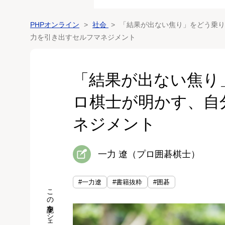
PHPオンライン
社会
「結果が出ない焦り」をどう乗り
力を引き出すセルフマネジメント
「結果が出ない焦り
ロ棋士が明かす、自
ネジメント
一力 遼（プロ囲碁棋士）
#一力遼
#書籍抜粋
#囲碁
この記事をシェア