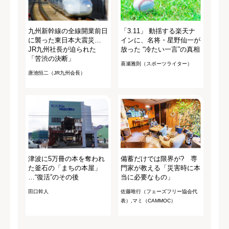
九州新幹線の全線開業前日
「3.11」 動揺する楽天ナ
に襲った東日本大震災…
インに、名将・星野仙一が
JR九州社長が迫られた
放った “冷たい一言”の真相
「苦渋の決断」
喜瀬雅則（スポーツライター）
唐池恒二（JR九州会長）
津波に5万冊の本を奪われ
備蓄だけでは限界が? 専
た釜石の「まちの本屋」
門家が教える「災害時に本
…“復活”のその後
当に必要なもの」
田口幹人
佐藤唯行（フェーズフリー協会代
表）,マミ（CAMMOC）