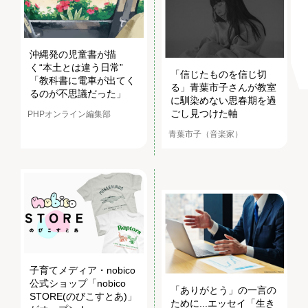
沖縄発の児童書が描
く“本土とは違う日常”
「信じたものを信じ切
「教科書に電車が出てく
る」青葉市子さんが教室
るのが不思議だった」
に馴染めない思春期を過
ごし見つけた軸
PHPオンライン編集部
青葉市子（音楽家）
子育てメディア・nobico
公式ショップ「nobico
「ありがとう」の一言の
STORE(のびこすとあ)」
ために...エッセイ「生き