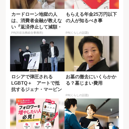
カードローン地獄の人
もらえる年金25万円以下
は、消費者金融が教えな
の人が知るべき事
い『返済停止して減額・
免除する方法』で...
PR(渋谷法務総合事務所)
PR(くらしの話題)
ロシアで弾圧される
お墓の撤去にいくらかか
LGBTQ＋ アートで抵
る？墓じまい費用
抗するジェナ・マービン
の姿 『クイーン...
PR(くらしの話題)