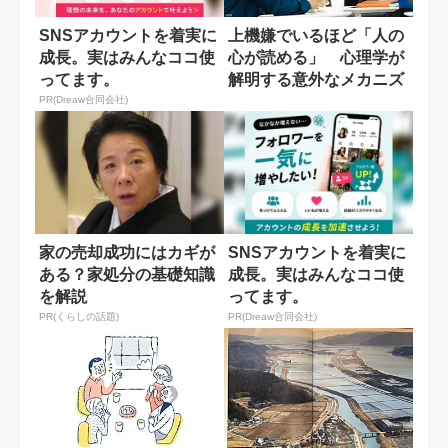
SNSアカウントを着実に
上機嫌でいるほど「人の
成長。実はみんなココ使
心が読める」 心理学が
ってます。
解明する意外なメカニズ
ム
PR(Dreaw合同会社)
家の売却成功にはカギが
SNSアカウントを着実に
ある？家処分の基礎知識
成長。実はみんなココ使
を解説
ってます。
PR(くらしの話題)
PR(Dreaw合同会社)