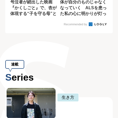
号泣者が続出した映画
体が自分のものじゃなく
『かくしごと』で、杏が
なっていく ALSを患っ
体現する“子を守る母”と
た私の心に明かりが灯っ
しての痛烈な思...
た瞬間
Recommended by
連載
Series
生き方