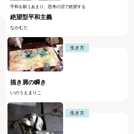
平和を願うあまり、思考の沼で絶望する
絶望型平和主義
なかむた
生き方
描き屑の瞬き
いのうえまりこ
生き方