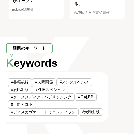
がオープン！
る」
nobico編集部
第70回ＰＨＰ賞受賞作
話題のキーワード
Keywords
#書籍抜粋
#人間関係
#メンタルヘルス
#辰巳出版
#PHPスペシャル
#クロスメディア・パブリッシング
#日経BP
#上司と部下
#ディスカヴァー・トゥエンティワン
#大和出版