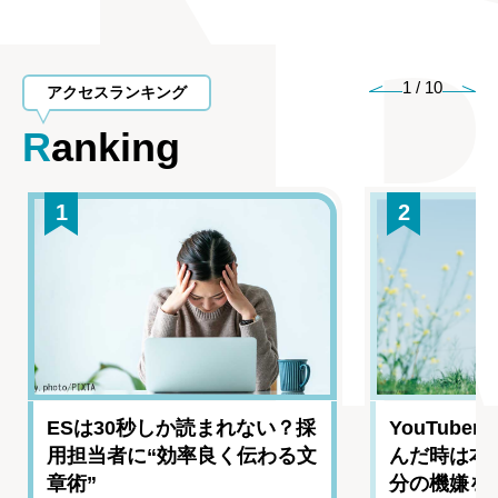
1
/
10
アクセスランキング
Ranking
1
2
ESは30秒しか読まれない？採
YouTub
用担当者に“効率良く伝わる文
んだ時は本
章術”
分の機嫌を