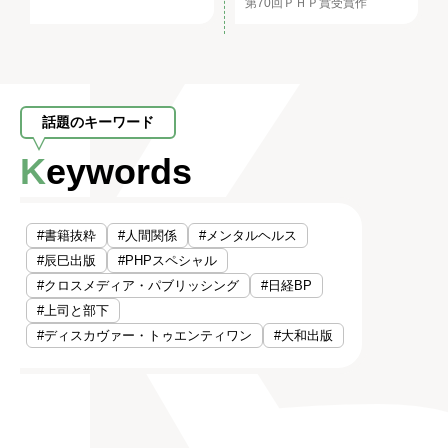
第70回ＰＨＰ賞受賞作
話題のキーワード
Keywords
#書籍抜粋
#人間関係
#メンタルヘルス
#辰巳出版
#PHPスペシャル
#クロスメディア・パブリッシング
#日経BP
#上司と部下
#ディスカヴァー・トゥエンティワン
#大和出版