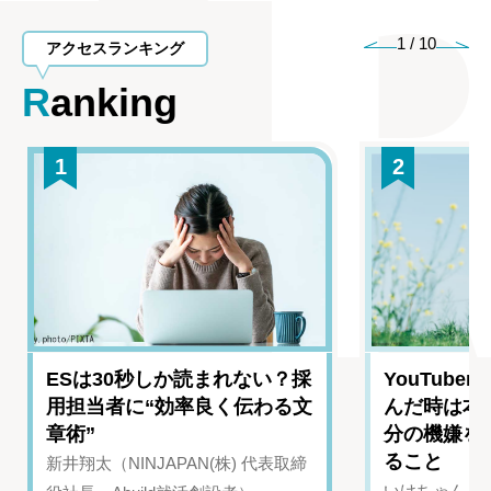
1
/
10
アクセスランキング
Ranking
1
2
ESは30秒しか読まれない？採
YouTub
用担当者に“効率良く伝わる文
んだ時は本
章術”
分の機嫌を
ること
新井翔太（NINJAPAN(株) 代表取締
いけちゃん（Yo