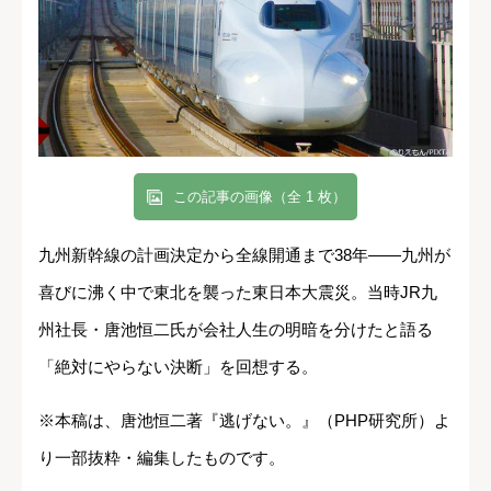
この記事の画像（全 1 枚）
九州新幹線の計画決定から全線開通まで38年――九州が
喜びに沸く中で東北を襲った東日本大震災。当時JR九
州社長・唐池恒二氏が会社人生の明暗を分けたと語る
「絶対にやらない決断」を回想する。
※本稿は、唐池恒二著『逃げない。』（PHP研究所）よ
り一部抜粋・編集したものです。