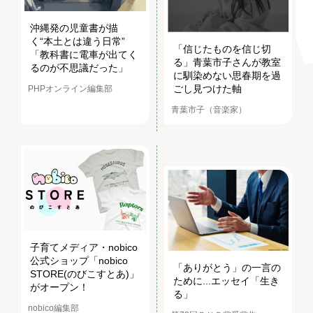
沖縄発の児童書が描
く“本土とは違う日常”
「信じたものを信じ切
「教科書に電車が出てく
る」青葉市子さんが教室
るのが不思議だった」
に馴染めない思春期を過
ごし見つけた軸
PHPオンライン編集部
青葉市子（音楽家）
子育てメディア・nobico
公式ショップ「nobico
「ありがとう」の一言の
STORE(のびこすとあ)」
ために...エッセイ「生き
がオープン！
る」
nobico編集部