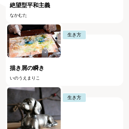
絶望型平和主義
なかむた
生き方
描き屑の瞬き
いのうえまりこ
生き方