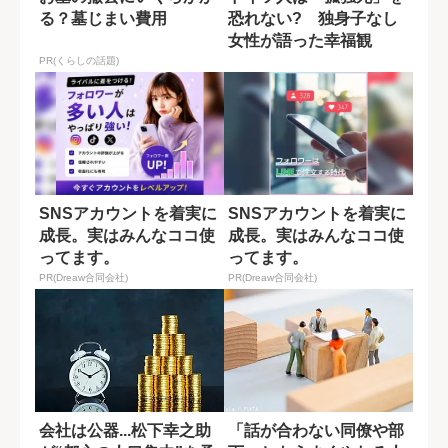
る？墓じまい費用
恐れない? 独身子なし
女性が語った幸福観
PR(くらしの話題)
SNSアカウントを着実に
SNSアカウントを着実に
成長。実はみんなココ使
成長。実はみんなココ使
ってます。
ってます。
PR(Dreaw合同会社)
PR(Dreaw合同会社)
会社は公器...松下幸之助
「話が合わない同僚や部