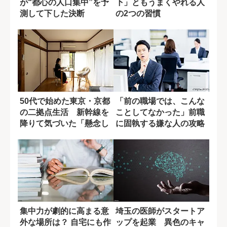
が“都心の人口集中”を予
下」ともうまくやれる人
測して下した決断
の2つの習慣
50代で始めた東京・京都
「前の職場では、こんな
の二拠点生活 新幹線を
ことしてなかった」前職
降りて気づいた「懸念し
に固執する嫌な人の攻略
ていた失敗」...
法
集中力が劇的に高まる意
埼玉の医師がスタートア
外な場所は？ 自宅にも作
ップを起業 異色のキャ