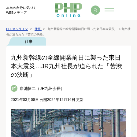
本当の自分に気づく
WEBメディア
PHPオンライン
仕事
九州新幹線の全線開業前日に襲った東日本大震災…JR九州社
長が迫られた「苦渋の決断」
仕事
九州新幹線の全線開業前日に襲った東日
本大震災…JR九州社長が迫られた「苦渋
の決断」
唐池恒二（JR九州会長）
2021年03月08日 公開
2024年12月16日 更新