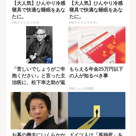
【大人気】ひんやり冷感
【大人気】ひんやり冷感
寝具で快適な睡眠をあな
寝具で快適な睡眠をあな
たに。
たに。
PR(アイリスプラザ)
PR(アイリスプラザ)
「苦しいでしょうがご辛
もらえる年金25万円以下
抱ください」と言った主
の人が知るべき事
治医に、松下幸之助が返
した最期の言葉
PR(くらしの話題)
お墓の撤去にいくらかか
ドイツ人は「孤独死」を