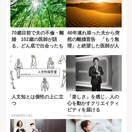
70歳目前で夫の不倫・離
46年連れ添った夫から突
婚 102歳の医師が語
然の離婚宣告 「もう無
る、どん底で出会ったも
理」と絶望した医師が人
う一人の自分...
生を立て直す...
人文知とは個性の上に立
「楽しさ」を感じ、人の
つ
心を動かすクリエイティ
ビティを届ける
PR(國學院大學)
PR(dentsu Japan)