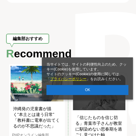
編集部おすすめ
Recommend
当サイトでは、サイトの利便性向上のため、クッ
キー(Cookie)を使用しています。
サイトのクッキー(Cookie)の使用に関しては、
「
プライバシーポリシー
」をお読みください。
OK
沖縄発の児童書が描
く“本土とは違う日常”
「信じたものを信じ切
「教科書に電車が出てく
る」青葉市子さんが教室
るのが不思議だった」
に馴染めない思春期を過
ごし見つけた軸
PHPオンライン編集部