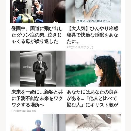
登園中、国道に飛び出し
【大人気】ひんやり冷感
たダウン症の弟...泣きじ
寝具で快適な睡眠をあな
ゃくる母が繰り返した
たに。
「だいじょう...
PR(アイリスプラザ)
未来を一緒に…顧客と共
あなたにはあなたの良さ
に予測不能な未来をワク
がある...「他人と比べて
ワクする場所へ
悩む人」にキリスト教が
示す答え
PR(dentsu Japan)