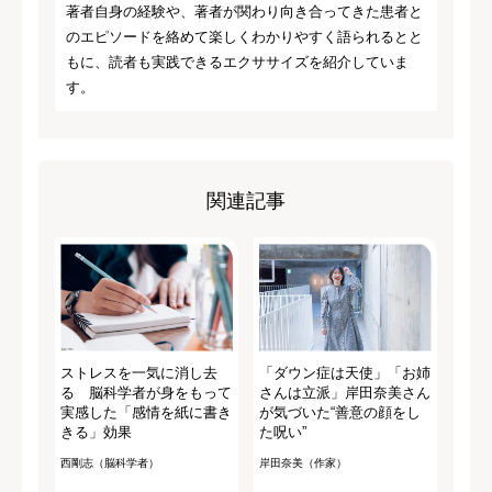
著者自身の経験や、著者が関わり向き合ってきた患者と
のエピソードを絡めて楽しくわかりやすく語られるとと
もに、読者も実践できるエクササイズを紹介していま
す。
関連記事
ストレスを一気に消し去
「ダウン症は天使」「お姉
る 脳科学者が身をもって
さんは立派」岸田奈美さん
実感した「感情を紙に書き
が気づいた“善意の顔をし
きる」効果
た呪い”
西剛志（脳科学者）
岸田奈美（作家）