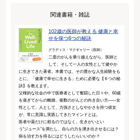
関連書籍・雑誌
102歳の医師が教える 健康と幸
せを保つ6つの秘訣
グラディス・マクギャリー（医師）
二度のがんを乗り越えながら、医師と
して、そして一人の女性として健やか
に生きてきた著者。本書では、その豊かな人生経験をも
とに、「健康で幸せに生きる」ために必要な【６つの秘
訣】を教えます。
父権的な社会の中で医療者として奮闘した日々や、60歳
を過ぎてからの離婚、複数のがんとの向き合い方——女
性として、人として、力強さとしなやかさを持つ彼女
が、常に意識し実践してきたマインドとは。
医者や薬だけに頼るのではなく、生きがいとい
う“ジュース”を満たし、自らの力を湧き出させるには？
病を治す力を得るにはどうしたらいいのか？