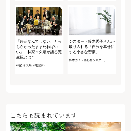
「終活なんてしない、とっ
シスター・鈴木秀子さんが
ちらかったまま死ねばい
取り入れる「自分を幸せに
い」 林家木久扇が語る死
する小さな習慣」
生観とは？
鈴木秀子（聖心会シスター）
林家 木久扇（落語家）
こちらも読まれています