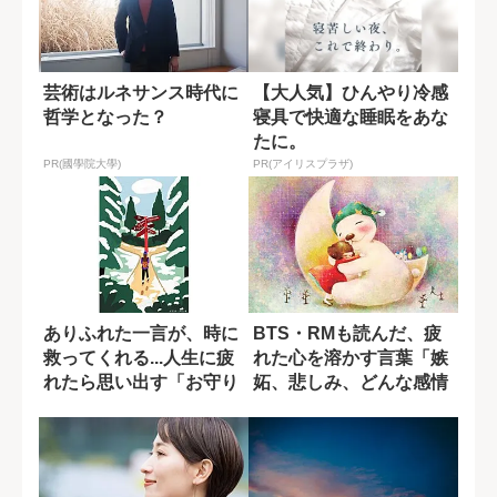
芸術はルネサンス時代に
【大人気】ひんやり冷感
哲学となった？
寝具で快適な睡眠をあな
たに。
PR(國學院大學)
PR(アイリスプラザ)
ありふれた一言が、時に
BTS・RMも読んだ、疲
救ってくれる...人生に疲
れた心を溶かす言葉「嫉
れたら思い出す「お守り
妬、悲しみ、どんな感情
のような言...
も大切に.....