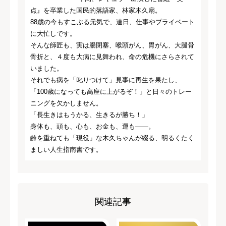
点』を卒業した国民的落語家、林家木久扇。
88歳の今もすこぶる元気で、連日、仕事やプライベート
に大忙しです。
そんな師匠も、実は腸閉塞、喉頭がん、胃がん、大腿骨
骨折と、４度も大病に見舞われ、命の危機にさらされて
いました。
それでも病を「叱りつけて」見事に再生を果たし、
「100歳になっても高座に上がるぞ！」と日々のトレー
ニングを欠かしません。
「長生きはもうかる、生きるが勝ち！」
身体も、頭も、心も、お金も、運も――。
齢を重ねても「現役」な木久ちゃんが綴る、明るくたく
ましい人生指南書です。
関連記事