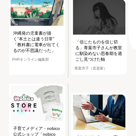
沖縄発の児童書が描
く“本土とは違う日常”
「信じたものを信じ切
「教科書に電車が出てく
る」青葉市子さんが教室
るのが不思議だった」
に馴染めない思春期を過
ごし見つけた軸
PHPオンライン編集部
青葉市子（音楽家）
子育てメディア・nobico
公式ショップ「nobico