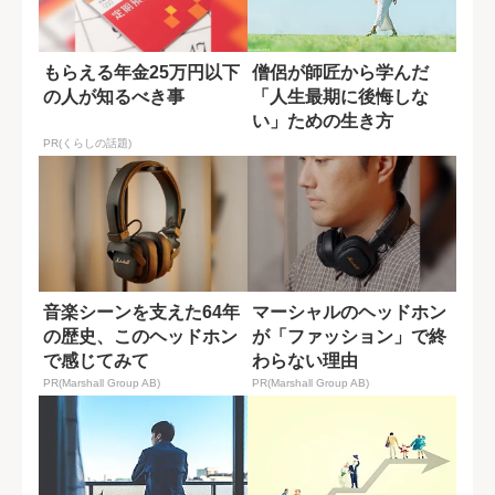
もらえる年金25万円以下
僧侶が師匠から学んだ
の人が知るべき事
「人生最期に後悔しな
い」ための生き方
PR(くらしの話題)
音楽シーンを支えた64年
マーシャルのヘッドホン
の歴史、このヘッドホン
が「ファッション」で終
で感じてみて
わらない理由
PR(Marshall Group AB)
PR(Marshall Group AB)