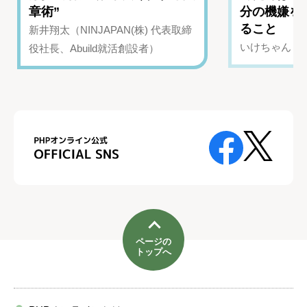
章術”
分の機嫌を
ること
新井翔太（NINJAPAN(株) 代表取締
いけちゃん（Yo
役社長、Abuild就活創設者）
ページの
トップへ