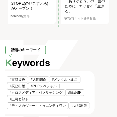
「ありがとう」の一言の
STORE(のびこすとあ)」
ために...エッセイ「生き
がオープン！
る」
nobico編集部
第70回ＰＨＰ賞受賞作
話題のキーワード
Keywords
#書籍抜粋
#人間関係
#メンタルヘルス
#辰巳出版
#PHPスペシャル
#クロスメディア・パブリッシング
#日経BP
#上司と部下
#ディスカヴァー・トゥエンティワン
#大和出版