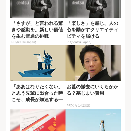
「さすが」と言われる驚
「楽しさ」を感じ、人の
きや感動を。新しい価値
心を動かすクリエイティ
を生む電通の挑戦
ビティを届ける
PR(dentsu Japan)
PR(dentsu Japan)
「ああはなりたくない」
お墓の撤去にいくらかか
と思う先輩に出合った時
る？墓じまい費用
こそ、成長が加速する一
つの理由
PR(くらしの話題)