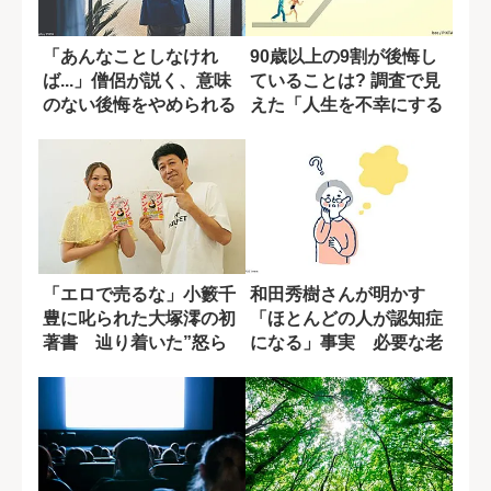
「あんなことしなけれ
90歳以上の9割が後悔し
ば...」僧侶が説く、意味
ていることは? 調査で見
のない後悔をやめられる
えた「人生を不幸にする
1つの方法
原因」
「エロで売るな」小籔千
和田秀樹さんが明かす
豊に叱られた大塚澪の初
「ほとんどの人が認知症
著書 辿り着いた”怒ら
になる」事実 必要な老
れ上手”の極意
後の準備とは?