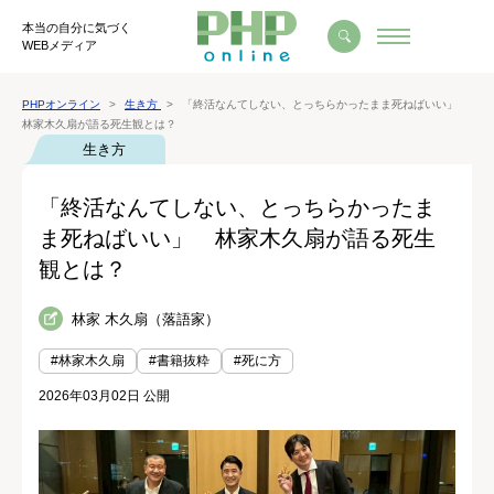
本当の自分に気づく
WEBメディア
PHPオンライン
生き方
「終活なんてしない、とっちらかったまま死ねばいい」
林家木久扇が語る死生観とは？
生き方
「終活なんてしない、とっちらかったま
ま死ねばいい」 林家木久扇が語る死生
観とは？
林家 木久扇（落語家）
#林家木久扇
#書籍抜粋
#死に方
2026年03月02日 公開