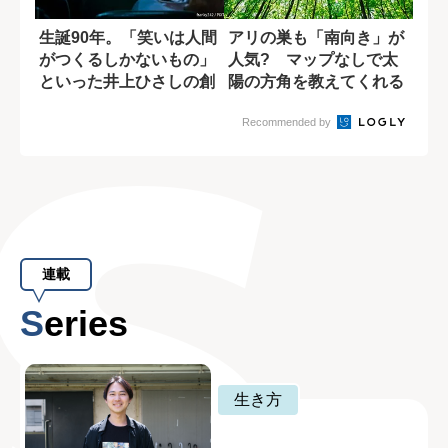
生誕90年。「笑いは人間
アリの巣も「南向き」が
がつくるしかないもの」
人気? マップなしで太
といった井上ひさしの創
陽の方角を教えてくれる
作論
自然の神秘
Recommended by
連載
Series
生き方