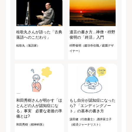
桂歌丸さんが語った「古典
遺言の書き方...禅僧・枡野
落語へのこだわり」
俊明の「終活」入門
桂歌丸（落語家）
枡野俊明（建功寺住職／庭園デザ
イナー）
和田秀樹さんが明かす「ほ
もし自分が認知症になった
とんどの人が認知症にな
ら? 「エンディングノー
る」事実 必要な老後の準
ト」の基本の書き方
備とは?
汲田健（行政書士）,酒井富士子
和田秀樹（精神科医）
（経済ジャーナリスト）