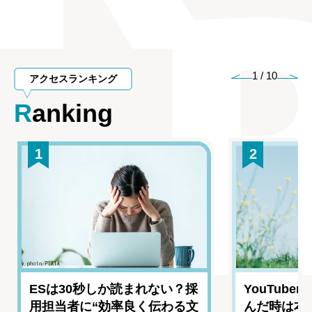
1
/
10
アクセスランキング
Ranking
1
2
ESは30秒しか読まれない？採
YouTub
用担当者に“効率良く伝わる文
んだ時は本