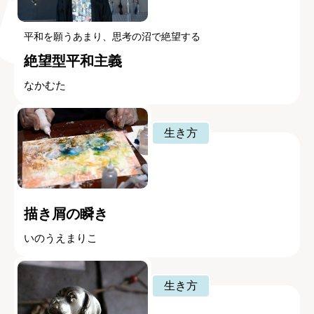
平和を願うあまり、思考の沼で絶望する
絶望型平和主義
なかむた
生き方
描き屑の瞬き
いのうえまりこ
生き方