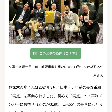
この記事の画像（全 1 枚）
林家木久扇一門主催、師匠米寿お祝いの会。前列中央が林家木久
扇さん
林家木久扇さんは2024年3月、日本テレビ系の長寿番組
『笑点』を卒業されました。初めて『笑点』の大喜利メ
ンバーに抜擢されたのが31歳、以来55年の長きにわたり