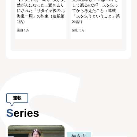
然がんになった...置き去り
して残るのか? 夫を失っ
にされた「リタイヤ後の北
てから考えたこと（連載
海道一周」の約束（連載第
「夫を失うということ」第
1話）
25話）
柴山ミカ
柴山ミカ
連載
Series
生き方