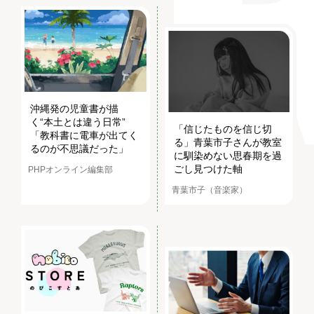
沖縄発の児童書が描
く“本土とは違う日常”
「信じたものを信じ切
「教科書に電車が出てく
る」青葉市子さんが教室
るのが不思議だった」
に馴染めない思春期を過
ごし見つけた軸
PHPオンライン編集部
青葉市子（音楽家）