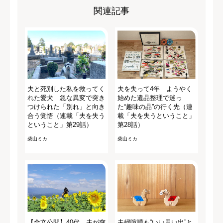
関連記事
夫と死別した私を救ってく
夫を失って4年 ようやく
れた愛犬 急な異変で突き
始めた遺品整理で迷っ
つけられた「別れ」と向き
た“趣味の品”の行く先（連
合う覚悟（連載「夫を失う
載「夫を失うということ」
ということ」第29話）
第28話）
柴山ミカ
柴山ミカ
【全文公開】40代、夫が突
夫婦喧嘩も“いい思い出”と