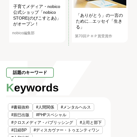
子育てメディア・nobico
公式ショップ「nobico
「ありがとう」の一言の
STORE(のびこすとあ)」
ために...エッセイ「生き
がオープン！
る」
nobico編集部
第70回ＰＨＰ賞受賞作
話題のキーワード
Keywords
#書籍抜粋
#人間関係
#メンタルヘルス
#辰巳出版
#PHPスペシャル
#クロスメディア・パブリッシング
#上司と部下
#日経BP
#ディスカヴァー・トゥエンティワン