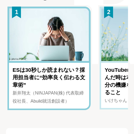
1
2
ESは30秒しか読まれない？採
YouTub
用担当者に“効率良く伝わる文
んだ時は本
章術”
分の機嫌を
ること
新井翔太（NINJAPAN(株) 代表取締
いけちゃん（Yo
役社長、Abuild就活創設者）