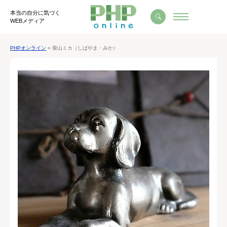
本当の自分に気づく
WEBメディア
PHPオンライン
» 柴山ミカ（しばやま・みか）