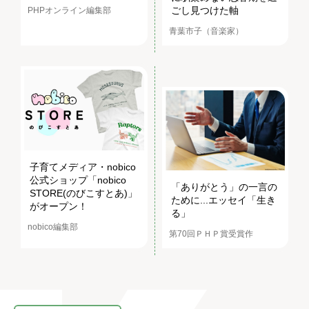
ごし見つけた軸
PHPオンライン編集部
青葉市子（音楽家）
子育てメディア・nobico
公式ショップ「nobico
「ありがとう」の一言の
STORE(のびこすとあ)」
ために...エッセイ「生き
がオープン！
る」
nobico編集部
第70回ＰＨＰ賞受賞作