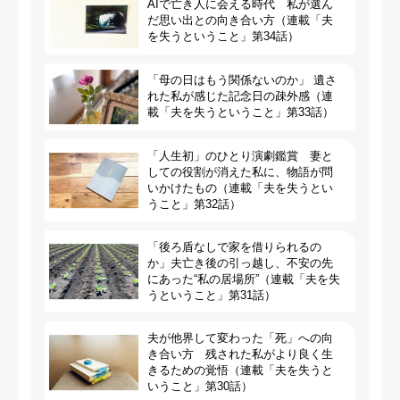
AIで亡き人に会える時代 私が選ん
だ思い出との向き合い方（連載「夫
を失うということ」第34話）
「母の日はもう関係ないのか」 遺さ
れた私が感じた記念日の疎外感（連
載「夫を失うということ」第33話）
「人生初」のひとり演劇鑑賞 妻と
しての役割が消えた私に、物語が問
いかけたもの（連載「夫を失うとい
うこと」第32話）
「後ろ盾なしで家を借りられるの
か」夫亡き後の引っ越し、不安の先
にあった“私の居場所”（連載「夫を失
うということ」第31話）
夫が他界して変わった「死」への向
き合い方 残された私がより良く生
きるための覚悟（連載「夫を失うと
いうこと」第30話）