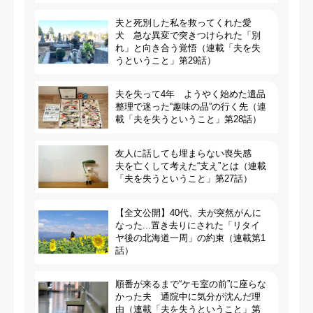
夫と死別した私を救ってくれた愛
犬 急な異変で突きつけられた「別
れ」と向き合う覚悟（連載「夫を失
うということ」第29話）
夫を失って4年 ようやく始めた遺品
整理で迷った“趣味の品”の行く先（連
載「夫を失うということ」第28話）
友人に話しても埋まらない喪失感
夫を亡くして考えた“支え”とは（連載
「夫を失うということ」第27話）
【全文公開】40代、夫が突然がんに
なった...置き去りにされた「リタイ
ヤ後の北海道一周」の約束（連載第1
話）
順番が来るまで“ケモ室の前”に座らな
かった夫 通院中に気分が沈んだ理
由（連載「夫を失うということ」第