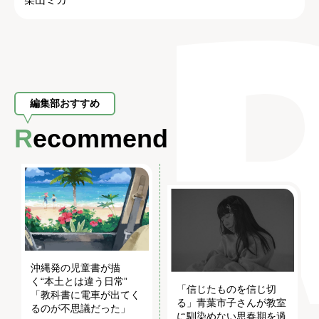
編集部おすすめ
Recommend
沖縄発の児童書が描
く“本土とは違う日常”
「信じたものを信じ切
「教科書に電車が出てく
る」青葉市子さんが教室
るのが不思議だった」
に馴染めない思春期を過