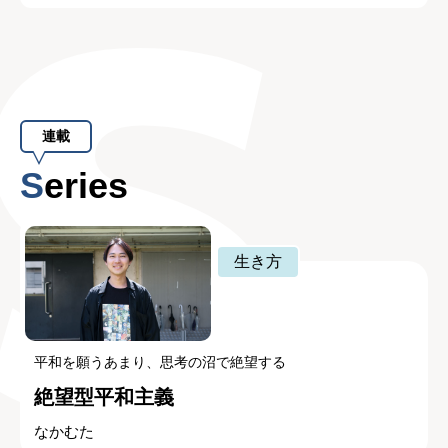
連載
Series
生き方
平和を願うあまり、思考の沼で絶望する
絶望型平和主義
なかむた