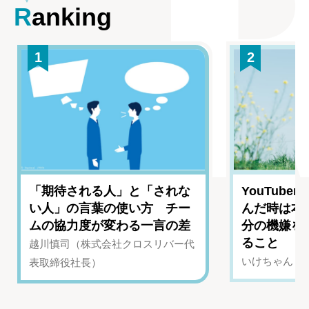
Ranking
1
2
「期待される人」と「されな
YouTub
い人」の言葉の使い方 チー
んだ時は本
ムの協力度が変わる一言の差
分の機嫌を
ること
越川慎司（株式会社クロスリバー代
いけちゃん（Yo
表取締役社長）