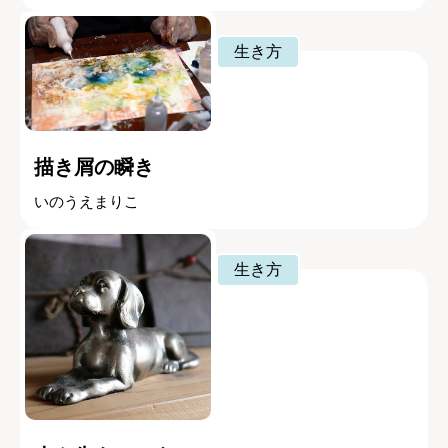
生き方
描き屑の瞬き
いのうえまりこ
生き方