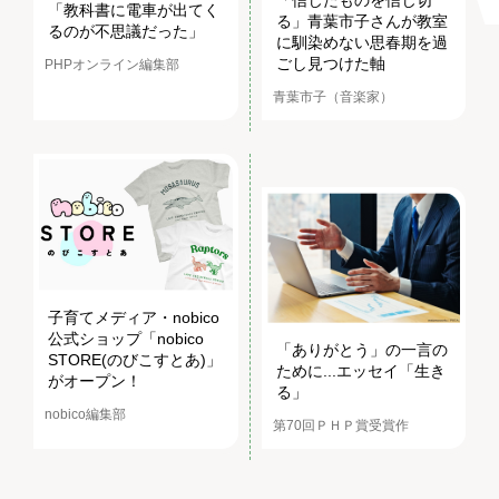
「信じたものを信じ切
「教科書に電車が出てく
る」青葉市子さんが教室
るのが不思議だった」
に馴染めない思春期を過
ごし見つけた軸
PHPオンライン編集部
青葉市子（音楽家）
子育てメディア・nobico
公式ショップ「nobico
「ありがとう」の一言の
STORE(のびこすとあ)」
ために...エッセイ「生き
がオープン！
る」
nobico編集部
第70回ＰＨＰ賞受賞作