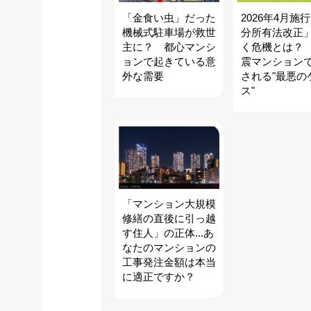
「金食い虫」だった
2026年4月施
機械式駐車場が救世
分所有法改正
主に？ 都心マンシ
く危機とは？
ョンで起きている意
震マンション
外な需要
される"最悪の
ス"
「マンション大規模
修繕の直後に引っ越
す住人」の正体...あ
なたのマンションの
工事発注金額は本当
に適正ですか？