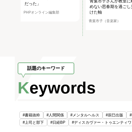
青葉市子さんが教室に
だった」
めない思春期を過ごし
けた軸
PHPオンライン編集部
青葉市子（音楽家）
話題のキーワード
Keywords
#書籍抜粋
#人間関係
#メンタルヘルス
#辰巳出版
#上司と部下
#日経BP
#ディスカヴァー・トゥエンティワ