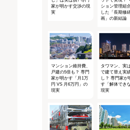
家が明かす交渉の現
ション管理組
実
した「長期修
画」の新結論
マンション維持費、
タワマン、実
戸建の5倍も？ 専門
で建て替え実
家が明かす「月1万
し？ 専門家が
円 VS 月6万円」の
す「解体でき
現実
現実