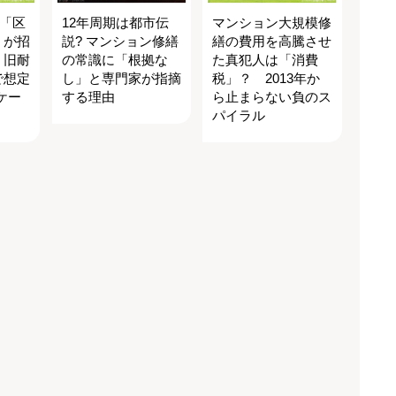
行「区
12年周期は都市伝
マンション大規模修
」が招
説? マンション修繕
繕の費用を高騰させ
 旧耐
の常識に「根拠な
た真犯人は「消費
で想定
し」と専門家が指摘
税」？ 2013年か
ケー
する理由
ら止まらない負のス
パイラル