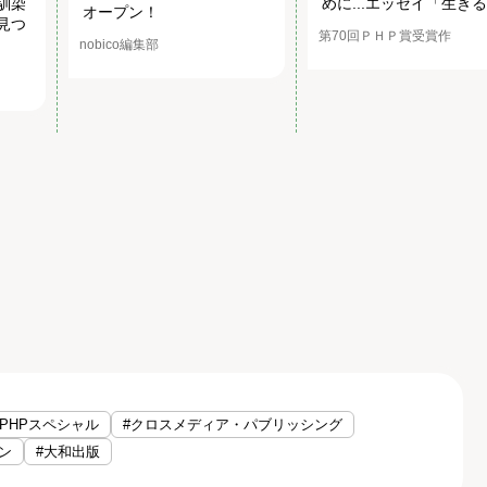
馴染
めに...エッセイ「生き
オープン！
見つ
第70回ＰＨＰ賞受賞作
nobico編集部
#PHPスペシャル
#クロスメディア・パブリッシング
ン
#大和出版