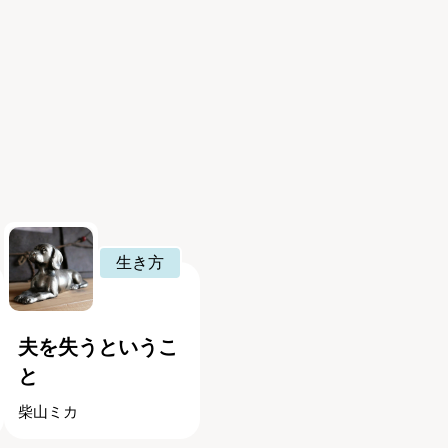
生き方
夫を失うというこ
と
柴山ミカ