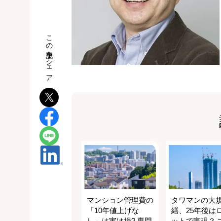
この記事をシェア
マンション管理費の
タワマンの大
「10年値上げな
繕、25年後は
し」は実は損? 専門
ットで実現？ 