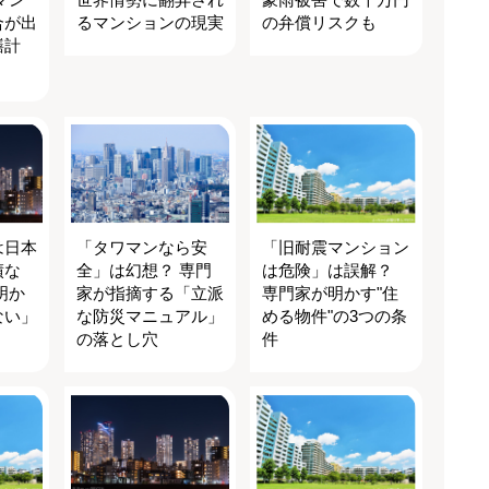
合が出
るマンションの現実
の弁償リスクも
繕計
は日本
「タワマンなら安
「旧耐震マンション
績な
全」は幻想？ 専門
は危険」は誤解？
明か
家が指摘する「立派
専門家が明かす"住
ない」
な防災マニュアル」
める物件"の3つの条
の落とし穴
件