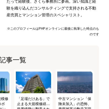
たって経験後、さくら事務所に参画。深い知識と経
験を織り込んだコンサルティングで支持される不動
産売買とマンション管理のスペシャリスト。
※このプロフィールはPHPオンラインに最後に執筆した時点のも
のです
記事一覧
規模修
「足場だけある」で
中古マンション「保
ロボ
止まる大規模修繕…
険未加入」の恐怖、
マン
世界情勢に翻弄され
豪雨被害で数千万円