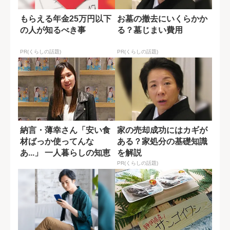
もらえる年金25万円以下
お墓の撤去にいくらかか
の人が知るべき事
る？墓じまい費用
PR(くらしの話題)
PR(くらしの話題)
納言・薄幸さん「安い食
家の売却成功にはカギが
材ばっか使ってんな
ある？家処分の基礎知識
あ...」 一人暮らしの知恵
を解説
が詰まったレ...
PR(くらしの話題)