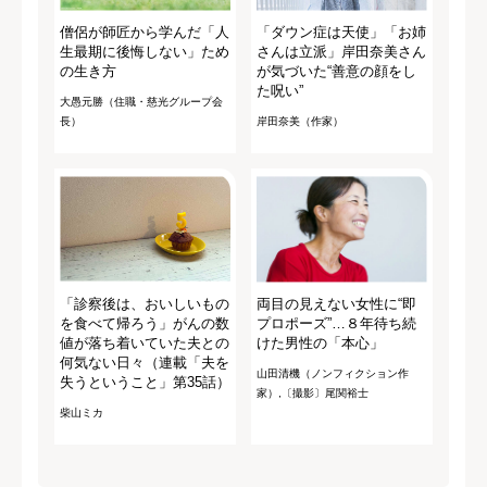
僧侶が師匠から学んだ「人
「ダウン症は天使」「お姉
生最期に後悔しない」ため
さんは立派」岸田奈美さん
の生き方
が気づいた“善意の顔をし
た呪い”
大愚元勝（住職・慈光グループ会
長）
岸田奈美（作家）
「診察後は、おいしいもの
両目の見えない女性に“即
を食べて帰ろう」がんの数
プロポーズ”…８年待ち続
値が落ち着いていた夫との
けた男性の「本心」
何気ない日々（連載「夫を
山田清機（ノンフィクション作
失うということ」第35話）
家）,〔撮影〕尾関裕士
柴山ミカ