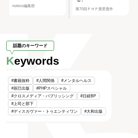
nobico編集部
第70回ＰＨＰ賞受賞作
話題のキーワード
Keywords
#書籍抜粋
#人間関係
#メンタルヘルス
#辰巳出版
#PHPスペシャル
#クロスメディア・パブリッシング
#日経BP
#上司と部下
#ディスカヴァー・トゥエンティワン
#大和出版