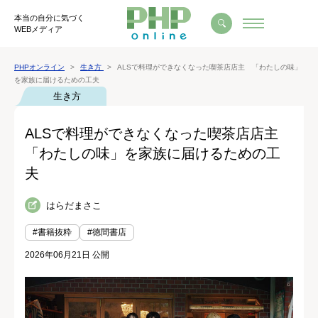
本当の自分に気づく
WEBメディア
PHPオンライン
生き方
ALSで料理ができなくなった喫茶店店主 「わたしの味」
を家族に届けるための工夫
生き方
ALSで料理ができなくなった喫茶店店主
「わたしの味」を家族に届けるための工
夫
はらだまさこ
#書籍抜粋
#徳間書店
2026年06月21日 公開