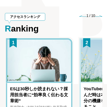
1
/
10
アクセスランキング
Ranking
1
2
ESは30秒しか読まれない？採
YouTub
用担当者に“効率良く伝わる文
んだ時は本
章術”
分の機嫌を
ること