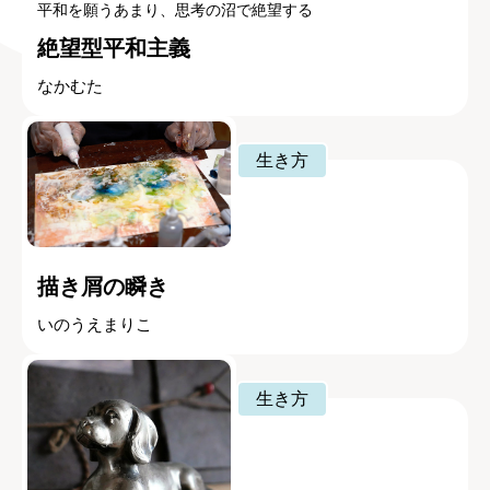
平和を願うあまり、思考の沼で絶望する
絶望型平和主義
なかむた
生き方
描き屑の瞬き
いのうえまりこ
生き方