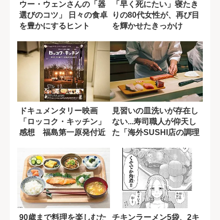
ウー・ウェンさんの「器
「早く死にたい」寝たき
選びのコツ」 日々の食卓
りの80代女性が、再び目
を豊かにするヒント
を輝かせたきっかけ
ドキュメンタリー映画
見習いの皿洗いが存在し
「ロッコク・キッチン」
ない...寿司職人が仰天し
感想 福島第一原発付近
た「海外SUSHI店の調理
の町で、“食”が...
現場」
90歳まで料理を楽しむた
チキンラーメン5袋、2キ