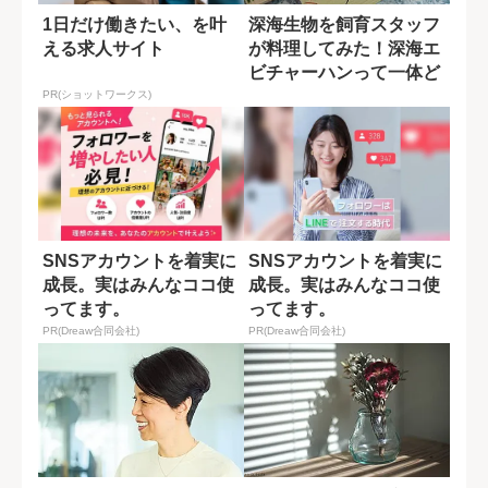
1日だけ働きたい、を叶
深海生物を飼育スタッフ
える求人サイト
が料理してみた！深海エ
ビチャーハンって一体ど
んな味？
PR(ショットワークス)
SNSアカウントを着実に
SNSアカウントを着実に
成長。実はみんなココ使
成長。実はみんなココ使
ってます。
ってます。
PR(Dreaw合同会社)
PR(Dreaw合同会社)