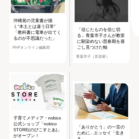
沖縄発の児童書が描
く“本土とは違う日常”
「信じたものを信じ切
「教科書に電車が出てく
る」青葉市子さんが教室
るのが不思議だった」
に馴染めない思春期を過
ごし見つけた軸
PHPオンライン編集部
青葉市子（音楽家）
子育てメディア・nobico
公式ショップ「nobico
「ありがとう」の一言の
STORE(のびこすとあ)」
ために...エッセイ「生き
がオープン！
る」