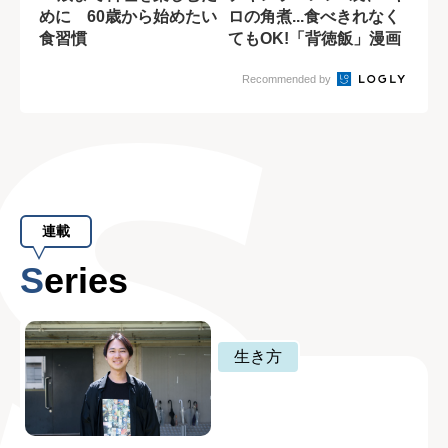
めに 60歳から始めたい
ロの角煮...食べきれなく
食習慣
てもOK!「背徳飯」漫画
の誘惑
Recommended by
連載
Series
生き方