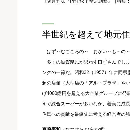
《隔月刊誌『PHP松下幸之助塾』［特集
半世紀を超えて地元
はず～むこころの～ おかい～も～の
多くの滋賀県民が思わず口ずさんでしま
ングの一節だ。昭和32（1957）年に同
超の店舗（大型店の「アル・プラザ」や
げ4000億円を超える大企業グループに
えぐ総合スーパーが多いなか、着実に成
住民への貢献を最優先に考える経営者の
夏原平和
（なつはら ひらかず）