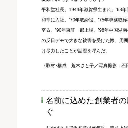
平和堂社長。1944年滋賀県生まれ。’6
和堂に入社。’70年取締役。’75年専務取
至る。’90年東証一部上場。’98年中国湖
の反日デモで大きな被害を受けた際、周
け尽力したことが話題を呼んだ。
〈取材･構成 荒木さと子／写真撮影：石
名前に込めた創業者の
ぐ
おかげさまで平和堂は昨年度、売り上げ