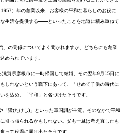
1957）年の創業以来、お客様の平和な暮らしのお役に
和な生活を提供する――といったことを地道に積み重ねて
)」の関係についてよく聞かれますが、どちらにも創業
が込められています。
ら滋賀県彦根市に一時帰国して結婚、その翌年9月15日に
かもしれないという戦下にあって、「せめて子供の時代に
願いを込め、「平和」と名づけたそうです。
や「猛(たけし)」といった軍国調が主流。そのなかで平和
兵に引っ張られるかもしれない。父も一旦は考え直したも
を奮って役場に届け出たそうです。